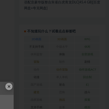
语配音豪华版整合朱雀白虎青龙DLC[45.4 GB][百度
网盘+夸克网盘]
不知道玩什么？试着点点标签吧
2D画面
3D画面
RPG
不支持手柄
中级水平
休闲
休闲益智
体验
全部游戏
冒险
制作
剧情
动作
动作冒险
动作游戏ACT
动漫
单人单机
回合制
×
国产游戏
射击
幻
建造
恐怖
战斗
战棋策略
挑战
探索
支持手柄
故事
模拟