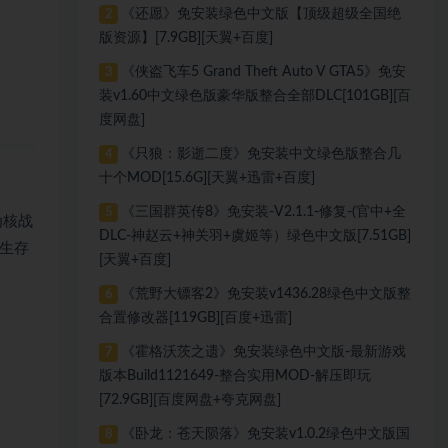
《还愿》免安装绿色中文版【顶级超级全国绝
2
版资源】[7.9GB][天翼+百度]
《侠盗飞车5 Grand Theft Auto V GTA5》免安
3
装v1.60中文绿色版豪华版整合全部DLC[101GB][百
度网盘]
《只狼：影逝二度》免安装中文绿色版整合几
4
十个MOD[15.6G][天翼+迅雷+百度]
《三国群英传8》免安装-V2.1.1-修复-(官中+全
5
为核战
DLC-神赵云+神关羽+虞姬等）绿色中文版[7.51GB]
生存
[天翼+百度]
《荒野大镖客2》免安装v1436.28绿色中文版整
6
合置修改器[119GB][百度+迅雷]
《霍格沃茨之遗》免安装绿色中文版-最新游戏
7
版本Build1121649-整合实用MOD-解压即玩
[72.9GB][百度网盘+夸克网盘]
《卧龙：苍天陨落》免安装v1.0.2绿色中文版国
8