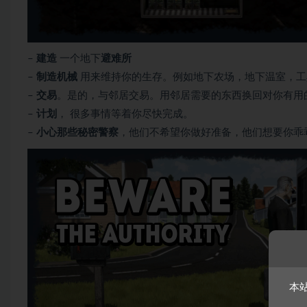
–
建造
一个地下
避难所
–
制造机械
用来维持你的生存。例如地下农场，地下温室，工
–
交易
。是的，与邻居交易。用邻居需要的东西换回对你有用
–
计划
， 很多事情等着你尽快完成。
–
小心那些秘密警察
，他们不希望你做好准备，他们想要你乖
本