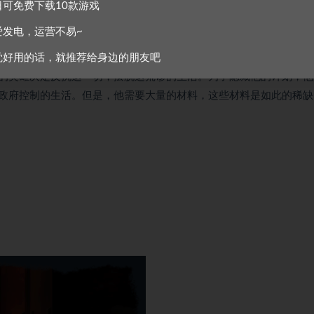
日可免费下载10款游戏
爱发电，运营不易~
府正在一步步地改变这个国家的一切。如果你不服从，——就消失。
觉好用的话，就推荐给身边的朋友吧
的英雄决定反抗这一切，摆脱这荒谬的生活。为了隐藏他的计划，他
政府控制的生活。但是，他需要大量的材料，这些材料是如此的稀缺