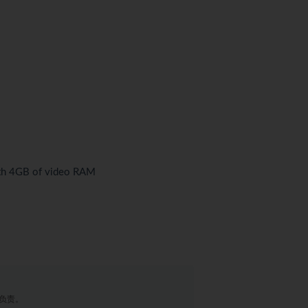
ith 4GB of video RAM
负责。