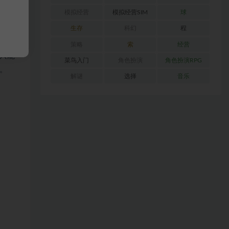
模拟经营
模拟经营SIM
球
生存
科幻
程
做它
策略
索
经营
只能
菜鸟入门
角色扮演
角色扮演RPG
。
解谜
选择
音乐