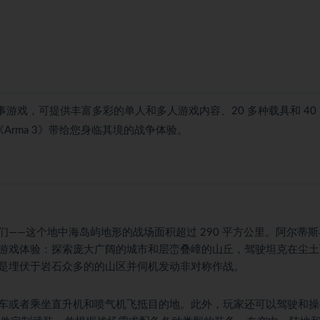
事游戏，可提供丰富多彩的单人和多人游戏内容、20 多种载具和 40
rma 3》带给您身临其境的战争体验。
——这个地中海岛屿地形的战场面积超过 290 平方公里。阿尔蒂斯
游戏体验：探索庞大广阔的城市和层峦叠嶂的山丘，驾驶坦克在尘土
是埋伏于岩石众多的的山区并伺机发动非对称作战。
车或者乘坐直升机和喷气机飞抵目的地。此外，玩家还可以驾驶和操