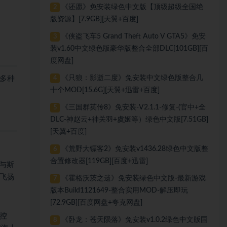
《还愿》免安装绿色中文版【顶级超级全国绝
2
版资源】[7.9GB][天翼+百度]
《侠盗飞车5 Grand Theft Auto V GTA5》免安
3
装v1.60中文绿色版豪华版整合全部DLC[101GB][百
度网盘]
《只狼：影逝二度》免安装中文绿色版整合几
 多种
4
十个MOD[15.6G][天翼+迅雷+百度]
《三国群英传8》免安装-V2.1.1-修复-(官中+全
5
DLC-神赵云+神关羽+虞姬等）绿色中文版[7.51GB]
[天翼+百度]
《荒野大镖客2》免安装v1436.28绿色中文版整
6
合置修改器[119GB][百度+迅雷]
与斯
飞扬
《霍格沃茨之遗》免安装绿色中文版-最新游戏
7
版本Build1121649-整合实用MOD-解压即玩
[72.9GB][百度网盘+夸克网盘]
控
《卧龙：苍天陨落》免安装v1.0.2绿色中文版国
8