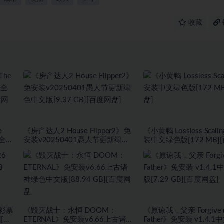
收藏
e
《房产达人2 House Flipper2》免
《小黄鸭 Lossless Scal
+全
安装v20250401愚人节更新绿色
装中文绿色版[172 MB]
度网
中文版[9.37 GB][百度网盘]
盘]
 彩票
《毁灭战士：永恒 DOOM：
《原谅我，父亲 Forgive 
][百
ETERNAL》免安装v6.66上古诸神
Father》免安装 v1.4.