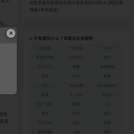
和海上
语配音豪华版整合朱雀白虎青龙DLC[45.4 GB][百度
网盘+夸克网盘]
冲突。
巧，并
×
不知道玩什么？试着点点标签吧
2D画面
3D画面
RPG
协作对
不支持手柄
中级水平
休闲
游戏
休闲益智
体验
全部游戏
冒险
制作
剧情
定制的
动作
动作冒险
动作游戏ACT
分享和
动漫
单人单机
回合制
国产游戏
射击
幻
建造
恐怖
战斗
感受
更具震
战棋策略
挑战
探索
支持手柄
故事
模拟