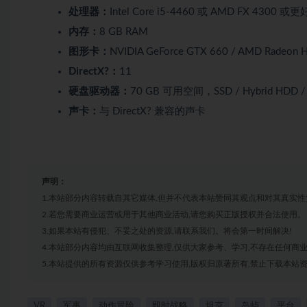
处理器：
Intel Core i5-4460 或 AMD FX 4300
内存：
8 GB RAM
图形卡：
NVIDIA GeForce GTX 660 / AMD Rade
DirectX?：
11
硬盘驱动器：
70 GB 可用空间，SSD / Hybrid HDD 
声卡：
与 DirectX? 兼容的声卡
声明：
1.本站部分内容转载自其它媒体,但并不代表本站赞同其观点和对其真实性
2.若您需要商业运营或用于其他商业活动,请您购买正版授权并合法使用。
3.如果本站有侵犯、不妥之处的资源,请联系我们。将会第一时间解决!
4.本站部分内容均由互联网收集整理,仅供大家参考、学习,不存在任何商
5.本站提供的所有资源仅供参考学习使用,版权归原著所有,禁止下载本站资
VR
军事
动作冒险
即时战略
坦克
岛屿
平台