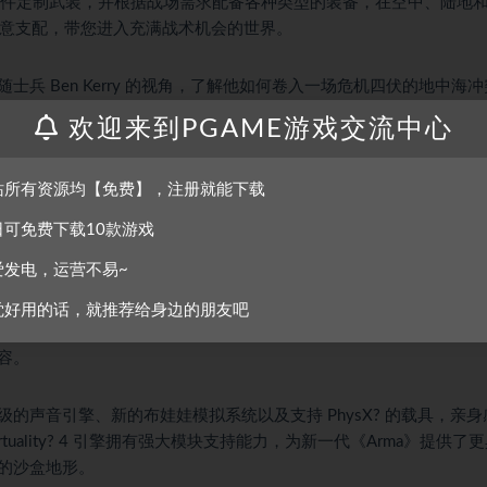
远程附件定制武装，并根据战场需求配备各种类型的装备，在空中、陆地
您随意支配，带您进入充满战术机会的世界。
随士兵 Ben Kerry 的视角，了解他如何卷入一场危机四伏的地中海
样化的游戏体验之中。完成颇具挑战性的射击演练，磨练射击和移动技
欢迎来到PGAME游戏交流中心
在其中学习单人和多人教程，并体验专用的虚拟现实练习环境。
站所有资源均【免费】，注册就能下载
。在官方的“Defend”和“Seize”多人游戏场景中组建小队并相互
气的非官方游戏模式。在《Arma 3 Zeus》中体验一种新形式的多人
日可免费下载10款游戏
战场。
爱发电，运营不易~
工具，开始创造您专属的游戏体验。畅享充满玩家创作内容的平台，从
觉好用的话，就推荐给身边的朋友吧
等，总有一样让您欲罢不能。在《Arma 3》Steam 创意工坊上
容。
声音引擎、新的布娃娃模拟系统以及支持 PhysX? 的载具，亲身
tuality? 4 引擎拥有强大模块支持能力，为新一代《Arma》提供了
的沙盒地形。