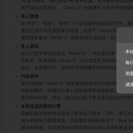
20 多种载具，随心挑选 40 多种武器，使用短程和
展开联合武器攻击。《Arma 3》的海量军火库均可由
单人游戏
在“生存”、“适应”、“获胜”三个游戏驱动的战役章节中，跟
通过完成不同主题的展示场景，沉浸于《Arma 3》多
通过报名参加《Arma 3》训练营来完成训练；您可以
多人游戏
本
加入大型军事沙盒游戏《Arma 3》，与众多玩家一起在线战斗
抗敌军。或者体验《Arma 3》社区负责开发的各种颇具人
每
模式；在该模式中，游戏管理员能够实时影响其他玩家的
用
内容创作
使用直观的《Arma 3》场景编辑器和强大的模块制作
感
武器和载具，到激烈的单人游戏场景和全新的多人游戏模式等
发现各种内容，并且一键点击轻松下载安装玩家创作的内
全面改进的游戏引擎
流畅的新动画使您在战场上更加游刃有余；同时，通过升级的
战斗的惊险与震撼体验。在颠覆性创新的推动下，Real Vir
撼力的画面、内容更多样的模拟游戏玩法以及规模更庞大