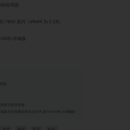
 或更好的处理器
on HD 7800 系列（VRAM 为 2 GB）
/ SSHD 存储器
负责。
业目的与商业用途。
源参与任何商业和非法行为,请于24小时之内删除!
战术
模拟
毁灭
生存