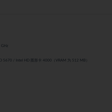
5 GHz
 HD 5670 / Intel HD 图形卡 4000（VRAM 为 512 MB）