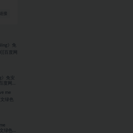
链接
ing》免安
[百度网
me
1中文绿色版