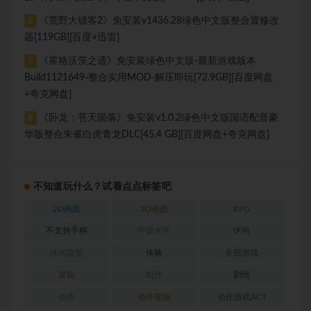
《荒野大镖客2》免安装v1436.28绿色中文版整合置修改
6
器[119GB][百度+迅雷]
《霍格沃茨之遗》免安装绿色中文版-最新游戏版本
7
Build1121649-整合实用MOD-解压即玩[72.9GB][百度网盘
+夸克网盘]
《卧龙：苍天陨落》免安装v1.0.2绿色中文版国语配音豪
8
华版整合朱雀白虎青龙DLC[45.4 GB][百度网盘+夸克网盘]
不知道玩什么？试着点点标签吧
2D画面
3D画面
RPG
不支持手柄
中级水平
休闲
休闲益智
体验
全部游戏
冒险
制作
剧情
动作
动作冒险
动作游戏ACT