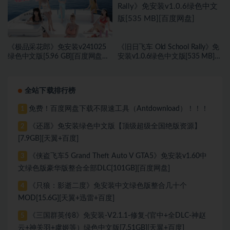
《极品采花郎》免安装v241025
《旧日飞车 Old School Rally》免
绿色中文版[5.96 GB][百度网盘
安装v1.0.6绿色中文版[535 MB]
+迅雷网盘]
[百度网盘]
全站下载排行榜
免费！百度网盘下载不限速工具（Antdownload）！！！
1
《还愿》免安装绿色中文版【顶级超级全国绝版资源】
2
[7.9GB][天翼+百度]
《侠盗飞车5 Grand Theft Auto V GTA5》免安装v1.60中
3
文绿色版豪华版整合全部DLC[101GB][百度网盘]
《只狼：影逝二度》免安装中文绿色版整合几十个
4
MOD[15.6G][天翼+迅雷+百度]
《三国群英传8》免安装-V2.1.1-修复-(官中+全DLC-神赵
5
云+神关羽+虞姬等）绿色中文版[7.51GB][天翼+百度]