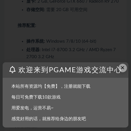
显卡:
2 GB, GeForce GTX 660 / Radeon R9 270
存储空间:
需要 20 GB 可用空间
推荐配置:
操作系统:
Windows 7/8/10 (64-bit)
处理器:
Intel i7-8700 3.2 GHz / AMD Ryzen 7
2700 3.2 GHz
内存:
16 GB RAM
×
欢迎来到PGAME游戏交流中心
显卡:
4 GB, GeForce GTX 970 / Radeon RX 580
存储空间:
需要 20 GB 可用空间
本站所有资源均【免费】，注册就能下载
每日可免费下载10款游戏
用爱发电，运营不易~
声明：
感觉好用的话，就推荐给身边的朋友吧
1.本站部分内容转载自其它媒体,但并不代表本站赞同其观点和对
其真实性负责。