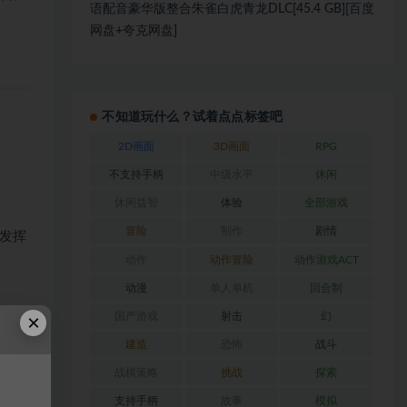
语配音豪华版整合朱雀白虎青龙DLC[45.4 GB][百度
网盘+夸克网盘]
不知道玩什么？试着点点标签吧
2D画面
3D画面
RPG
不支持手柄
中级水平
休闲
休闲益智
体验
全部游戏
冒险
制作
剧情
发挥
动作
动作冒险
动作游戏ACT
动漫
单人单机
回合制
×
国产游戏
射击
幻
建造
恐怖
战斗
战棋策略
挑战
探索
支持手柄
故事
模拟