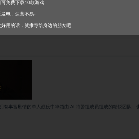
日可免费下载10款游戏
爱发电，运营不易~
实时执行任务。警员可以选择装备防弹盾、撞门锤、战术梯等各种物
觉好用的话，就推荐给身边的朋友吧
击小队与谈判专家。
有丰富剧情的单人战役中率领由 AI 特警组成员组成的精锐团队，