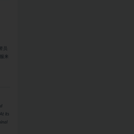
警员
服来
nd
t its
inal