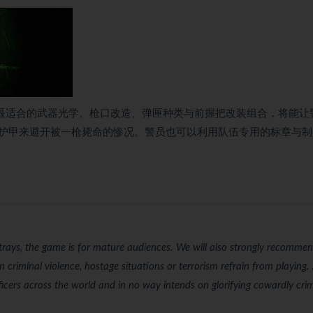
出最适合的武器光学、枪口改造、弹匣种类与前握把改装组合，将能让
护甲来避开被一枪毙命的惨况。警员也可以利用队伍专用的标章与制
rtrays, the game is for mature audiences. We will also strongly recomme
riminal violence, hostage situations or terrorism refrain from playing. A
cers across the world and in no way intends on glorifying cowardly crim