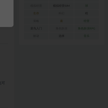
模拟经营
模拟经营SIM
球
生存
科幻
程
品。
策略
索
经营
菜鸟入门
角色扮演
角色扮演RPG
解谜
选择
音乐
也可