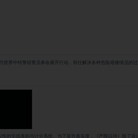
代世界中特警组警员奉命展开行动，前往解决各种危险艰难情况的过
挑战性与真实性的交战准则与计分系统。为了提升真实度，《严阵以待》除了设