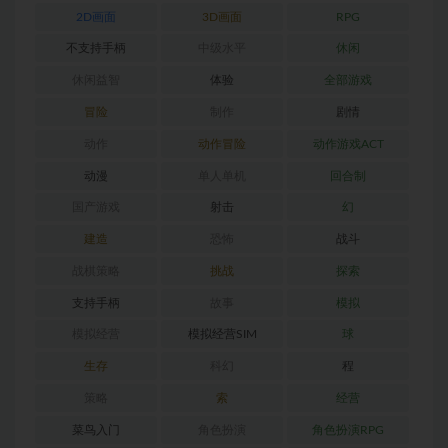
2D画面
3D画面
RPG
不支持手柄
中级水平
休闲
休闲益智
体验
全部游戏
冒险
制作
剧情
动作
动作冒险
动作游戏ACT
动漫
单人单机
回合制
国产游戏
射击
幻
建造
恐怖
战斗
战棋策略
挑战
探索
支持手柄
故事
模拟
模拟经营
模拟经营SIM
球
生存
科幻
程
策略
索
经营
菜鸟入门
角色扮演
角色扮演RPG