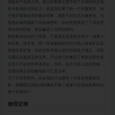
国家处于危难之间。国王的奢靡无度导致了全国的经济危
机与各地的农民起义。您是国王麾下的一个封建领主，由
于每天都要处理的繁杂琐事，感受不到生活乐趣所在。当
愤怒的暴民围困了你的城堡时，你欣然接受这个了消息并
亲自组织防御，最后赢得了光荣的胜利。
您的事迹传达到了皇室，于是国王派遣您去执行一项重大
的任务。传言道，有一块未被勘探过的大陆上有金矿以及
其他宝贵矿物，你的任务便是占领并控制这片领土，夺取
宝藏以充盈国王的宝库。不过他们好像忘了警告您那些原
住民们不会对外来者友好，另外，这片大陆上还有怪物，
当地法师正在积极地练习亡灵法术。
为了生存和胜利，你会做出什么牺牲？结束自杀般的任
务，推翻国王的统治好像也不错？难道不应该由您来统治
整个世界吗？
物理定律