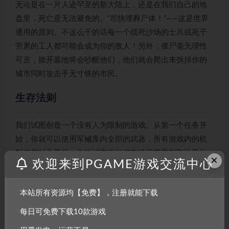
无论是在一片人迹罕至的新大陆上，还是在我们自己的地
盘里，死亡是无法避免的。“尽快埋葬尸体！”——这是世界
通用的原则。不这么干的话每一个战死沙场的士兵或死于
劳累的工人都可能会成为你的敌人！另外，僵尸毫无理性
可言，掀开墓地将会吵醒他们，他们就会爬出来拆掉你的
城市同时攻击手无寸铁的市民。
生存法则
我们试图创造一个没有人为限制的游戏。从第一个任务开
始，你就可以使用军械库内全部的武器，所有游戏内的机
制也都对你开放。你的城市将如何存续和繁荣都取决于你
×
欢迎来到PGAME游戏交流中心
的决策。上述的所有法则和规律都将帮助你完成各种不同
的、有着各式敌人和多种最终目标的任务。在你完成你战
本站所有资源均【免费】，注册就能下载
役的过程中你会遭遇道德困境，你会见识到人类的愚蠢和
短视所带来的与现实生活类似的致命后果，只是游戏中这
每日可免费下载10款游戏
些矛盾是无法回避的。