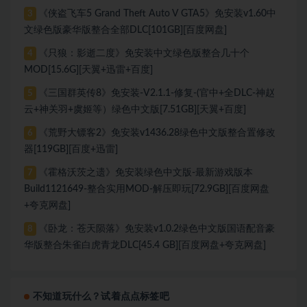
《侠盗飞车5 Grand Theft Auto V GTA5》免安装v1.60中
3
文绿色版豪华版整合全部DLC[101GB][百度网盘]
《只狼：影逝二度》免安装中文绿色版整合几十个
4
MOD[15.6G][天翼+迅雷+百度]
《三国群英传8》免安装-V2.1.1-修复-(官中+全DLC-神赵
5
云+神关羽+虞姬等）绿色中文版[7.51GB][天翼+百度]
《荒野大镖客2》免安装v1436.28绿色中文版整合置修改
6
器[119GB][百度+迅雷]
《霍格沃茨之遗》免安装绿色中文版-最新游戏版本
7
Build1121649-整合实用MOD-解压即玩[72.9GB][百度网盘
+夸克网盘]
《卧龙：苍天陨落》免安装v1.0.2绿色中文版国语配音豪
8
华版整合朱雀白虎青龙DLC[45.4 GB][百度网盘+夸克网盘]
不知道玩什么？试着点点标签吧