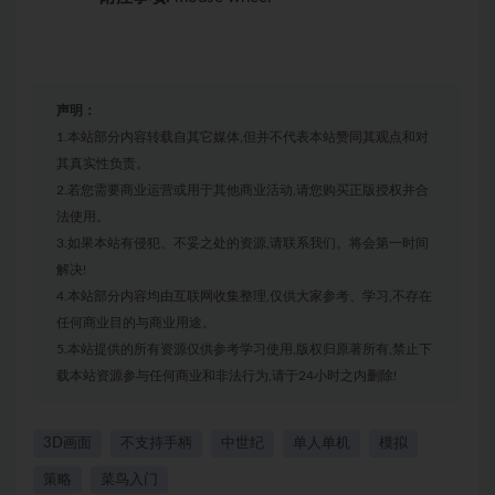
声明：
1.本站部分内容转载自其它媒体,但并不代表本站赞同其观点和对
其真实性负责。
2.若您需要商业运营或用于其他商业活动,请您购买正版授权并合
法使用。
3.如果本站有侵犯、不妥之处的资源,请联系我们。将会第一时间
解决!
4.本站部分内容均由互联网收集整理,仅供大家参考、学习,不存在
任何商业目的与商业用途。
5.本站提供的所有资源仅供参考学习使用,版权归原著所有,禁止下
载本站资源参与任何商业和非法行为,请于24小时之内删除!
3D画面
不支持手柄
中世纪
单人单机
模拟
策略
菜鸟入门