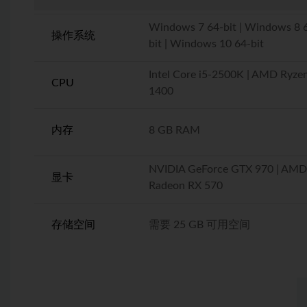
Windows 7 64-bit | Windows 8 
操作系统
bit | Windows 10 64-bit
Intel Core i5-2500K | AMD Ryze
CPU
1400
内存
8 GB RAM
NVIDIA GeForce GTX 970 | AMD
显卡
Radeon RX 570
存储空间
需要 25 GB 可用空间