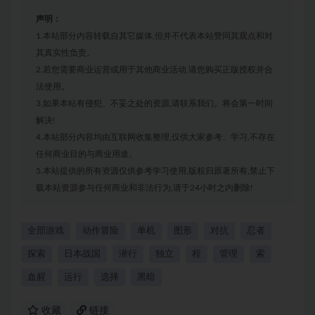
声明：
1.本站部分内容转载自其它媒体,但并不代表本站赞同其观点和对
其真实性负责。
2.若您需要商业运营或用于其他商业活动,请您购买正版授权并合
法使用。
3.如果本站有侵犯、不妥之处的资源,请联系我们。将会第一时间
解决!
4.本站部分内容均由互联网收集整理,仅供大家参考、学习,不存在
任何商业目的与商业用途。
5.本站提供的所有资源仅供参考学习使用,版权归原著所有,禁止下
载本站资源参与任何商业和非法行为,请于24小时之内删除!
全部游戏
动作冒险
单机
图形
对抗
忍者
探索
日本战国
潜行
独立
程
管理
索
血腥
运行
选择
黑暗
收藏
链接