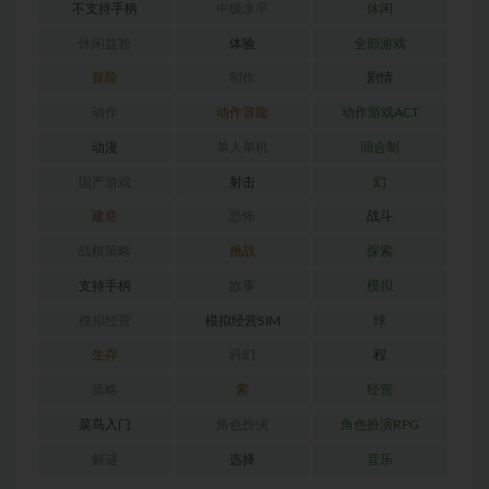
不支持手柄
中级水平
休闲
休闲益智
体验
全部游戏
冒险
制作
剧情
动作
动作冒险
动作游戏ACT
动漫
单人单机
回合制
国产游戏
射击
幻
建造
恐怖
战斗
战棋策略
挑战
探索
支持手柄
故事
模拟
模拟经营
模拟经营SIM
球
生存
科幻
程
策略
索
经营
菜鸟入门
角色扮演
角色扮演RPG
解谜
选择
音乐