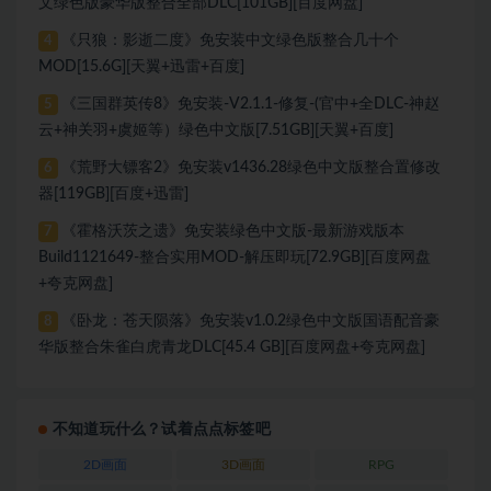
文绿色版豪华版整合全部DLC[101GB][百度网盘]
《只狼：影逝二度》免安装中文绿色版整合几十个
4
MOD[15.6G][天翼+迅雷+百度]
《三国群英传8》免安装-V2.1.1-修复-(官中+全DLC-神赵
5
云+神关羽+虞姬等）绿色中文版[7.51GB][天翼+百度]
《荒野大镖客2》免安装v1436.28绿色中文版整合置修改
6
器[119GB][百度+迅雷]
《霍格沃茨之遗》免安装绿色中文版-最新游戏版本
7
Build1121649-整合实用MOD-解压即玩[72.9GB][百度网盘
+夸克网盘]
《卧龙：苍天陨落》免安装v1.0.2绿色中文版国语配音豪
8
华版整合朱雀白虎青龙DLC[45.4 GB][百度网盘+夸克网盘]
不知道玩什么？试着点点标签吧
2D画面
3D画面
RPG