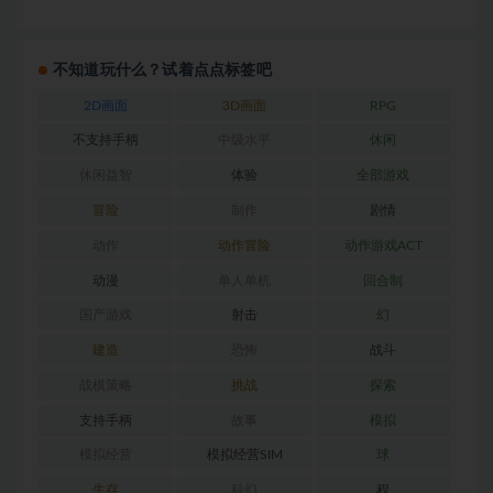
不知道玩什么？试着点点标签吧
2D画面
3D画面
RPG
不支持手柄
中级水平
休闲
休闲益智
体验
全部游戏
冒险
制作
剧情
动作
动作冒险
动作游戏ACT
动漫
单人单机
回合制
国产游戏
射击
幻
建造
恐怖
战斗
战棋策略
挑战
探索
支持手柄
故事
模拟
模拟经营
模拟经营SIM
球
生存
科幻
程