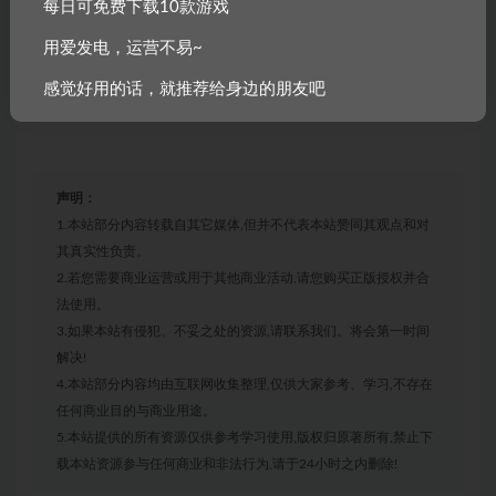
每日可免费下载10款游戏
版本介绍
用爱发电，运营不易~
感觉好用的话，就推荐给身边的朋友吧
豪华版|容量39.3GB|官方简体中文|支持键盘.鼠标.手柄
声明：
1.本站部分内容转载自其它媒体,但并不代表本站赞同其观点和对
其真实性负责。
2.若您需要商业运营或用于其他商业活动,请您购买正版授权并合
法使用。
3.如果本站有侵犯、不妥之处的资源,请联系我们。将会第一时间
解决!
4.本站部分内容均由互联网收集整理,仅供大家参考、学习,不存在
任何商业目的与商业用途。
5.本站提供的所有资源仅供参考学习使用,版权归原著所有,禁止下
载本站资源参与任何商业和非法行为,请于24小时之内删除!