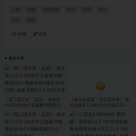
三国
体验
动作冒险
战斗
无双
潜入
生存
破坏
收藏
链接
相关文章
《真三国无双：起源》 免安装
《塞尔达无双：灾厄启示录》 免
v1.0.0.4绿色中文版豪华版整合
安装版本1.3.0绿色中文版[13.5
DLC+预购奖励+修复存档闪退+修
GB][百度网盘+迅雷网盘]
复手柄[51.1 GB][百度网盘]