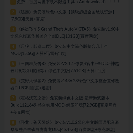
免费！百度网盘下载不限速工具（Antdownload）！！！
1
《还愿》免安装绿色中文版【顶级超级全国绝版资源】
2
[7.9GB][天翼+百度]
《侠盗飞车5 Grand Theft Auto V GTA5》免安装v1.60中
3
文绿色版豪华版整合全部DLC[101GB][百度网盘]
《只狼：影逝二度》免安装中文绿色版整合几十个
4
MOD[15.6G][天翼+迅雷+百度]
《三国群英传8》免安装-V2.1.1-修复-(官中+全DLC-神赵
5
云+神关羽+虞姬等）绿色中文版[7.51GB][天翼+百度]
《荒野大镖客2》免安装v1436.28绿色中文版整合置修改
6
器[119GB][百度+迅雷]
《霍格沃茨之遗》免安装绿色中文版-最新游戏版本
7
Build1121649-整合实用MOD-解压即玩[72.9GB][百度网盘
+夸克网盘]
《卧龙：苍天陨落》免安装v1.0.2绿色中文版国语配音豪
8
华版整合朱雀白虎青龙DLC[45.4 GB][百度网盘+夸克网盘]