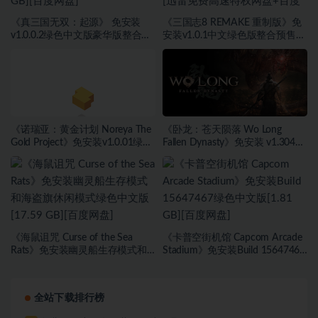
《真三国无双：起源》 免安装
《三国志8 REMAKE 重制版》免
v1.0.0.2绿色中文版豪华版整合全
安装v1.0.1中文绿色版整合预售特
DLC+预购奖励[51.1 GB][百度网
典+DLC[21.4 GB][迅雷免费高速
盘]
特权网盘+百度网盘]
《诺瑞亚：黄金计划 Noreya The
《卧龙：苍天陨落 Wo Long
Gold Project》免安装v1.0.01绿色
Fallen Dynasty》免安装 v1.304版
中文版[1.01 GB][百度网盘]
整合全部DLC 绿色中文版[59.6
GB][百度网盘]
《海鼠诅咒 Curse of the Sea
《卡普空街机馆 Capcom Arcade
Rats》免安装幽灵船生存模式和
Stadium》免安装Build 15647467
海盗旗休闲模式绿色中文版[17.59
绿色中文版[1.81 GB][百度网盘]
GB][百度网盘]
全站下载排行榜