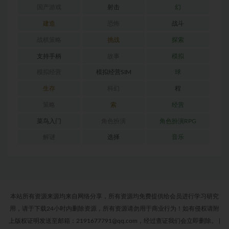
国产游戏
射击
幻
建造
恐怖
战斗
战棋策略
挑战
探索
支持手柄
故事
模拟
模拟经营
模拟经营SIM
球
生存
科幻
程
策略
索
经营
菜鸟入门
角色扮演
角色扮演RPG
解谜
选择
音乐
本站所有资源来源均来自网络分享，所有资源均免费提供给会员进行学习研究
用，请于下载24小时内删除资源，所有资源请勿用于商业行为！如有侵权请附
上版权证明发送至邮箱：2191677791@qq.com，经过查证我们会立即删除。
|