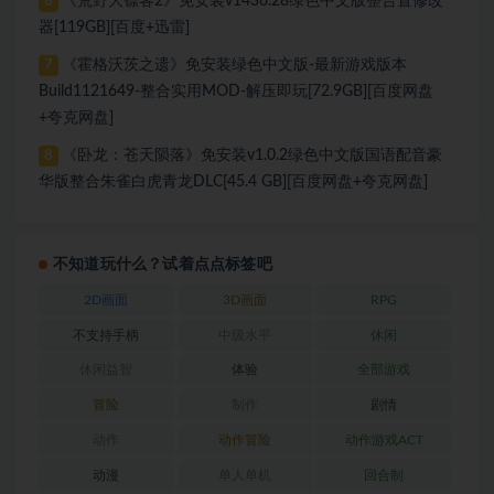
《荒野大镖客2》免安装v1436.28绿色中文版整合置修改
6
器[119GB][百度+迅雷]
《霍格沃茨之遗》免安装绿色中文版-最新游戏版本
7
Build1121649-整合实用MOD-解压即玩[72.9GB][百度网盘
+夸克网盘]
《卧龙：苍天陨落》免安装v1.0.2绿色中文版国语配音豪
8
华版整合朱雀白虎青龙DLC[45.4 GB][百度网盘+夸克网盘]
不知道玩什么？试着点点标签吧
2D画面
3D画面
RPG
不支持手柄
中级水平
休闲
休闲益智
体验
全部游戏
冒险
制作
剧情
动作
动作冒险
动作游戏ACT
动漫
单人单机
回合制