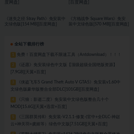
《迷失之径 Stray Path》免安装中
《方格战争 ⁤Square Wars》免安
文绿色版[154 MB][百度网盘]
装中文绿色版[570 MB][百度网盘]
全站下载排行榜
免费！百度网盘下载不限速工具（Antdownload）！！！
1
《还愿》免安装绿色中文版【顶级超级全国绝版资源】
2
[7.9GB][天翼+百度]
《侠盗飞车5 Grand Theft Auto V GTA5》免安装v1.60中
3
文绿色版豪华版整合全部DLC[101GB][百度网盘]
《只狼：影逝二度》免安装中文绿色版整合几十个
4
MOD[15.6G][天翼+迅雷+百度]
《三国群英传8》免安装-V2.1.1-修复-(官中+全DLC-神赵
5
云+神关羽+虞姬等）绿色中文版[7.51GB][天翼+百度]