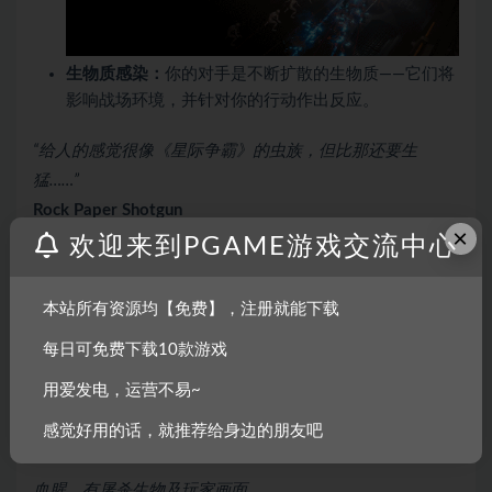
生物质感染：
你的对手是不断扩散的生物质——它们将
影响战场环境，并针对你的行动作出反应。
“给人的感觉很像《星际争霸》的虫族，但比那还要生
猛……”
Rock Paper Shotgun
×
欢迎来到PGAME游戏交流中心
“换句话说，这款游戏的基地管理与战术任务元素似乎是来
自《幽浮》等作品。”
本站所有资源均【免费】，注册就能下载
WCCFTech
每日可免费下载10款游戏
成人内容描述
用爱发电，运营不易~
感觉好用的话，就推荐给身边的朋友吧
开发者对内容描述如下：
血腥，有屠杀生物及玩家画面。