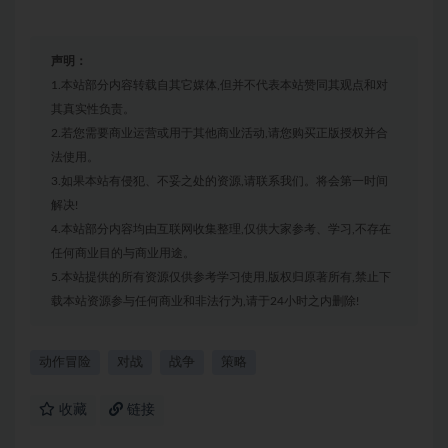
声明：
1.本站部分内容转载自其它媒体,但并不代表本站赞同其观点和对
其真实性负责。
2.若您需要商业运营或用于其他商业活动,请您购买正版授权并合
法使用。
3.如果本站有侵犯、不妥之处的资源,请联系我们。将会第一时间
解决!
4.本站部分内容均由互联网收集整理,仅供大家参考、学习,不存在
任何商业目的与商业用途。
5.本站提供的所有资源仅供参考学习使用,版权归原著所有,禁止下
载本站资源参与任何商业和非法行为,请于24小时之内删除!
动作冒险
对战
战争
策略
收藏
链接