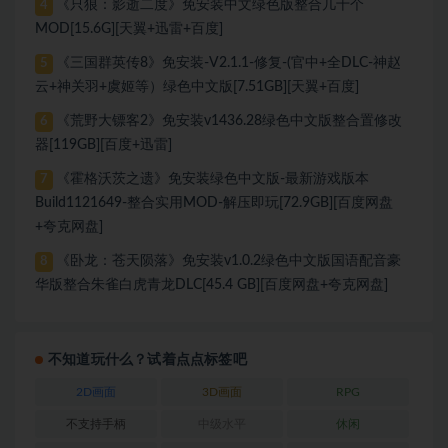
《只狼：影逝二度》免安装中文绿色版整合几十个
4
MOD[15.6G][天翼+迅雷+百度]
《三国群英传8》免安装-V2.1.1-修复-(官中+全DLC-神赵
5
云+神关羽+虞姬等）绿色中文版[7.51GB][天翼+百度]
《荒野大镖客2》免安装v1436.28绿色中文版整合置修改
6
器[119GB][百度+迅雷]
《霍格沃茨之遗》免安装绿色中文版-最新游戏版本
7
Build1121649-整合实用MOD-解压即玩[72.9GB][百度网盘
+夸克网盘]
《卧龙：苍天陨落》免安装v1.0.2绿色中文版国语配音豪
8
华版整合朱雀白虎青龙DLC[45.4 GB][百度网盘+夸克网盘]
不知道玩什么？试着点点标签吧
2D画面
3D画面
RPG
不支持手柄
中级水平
休闲