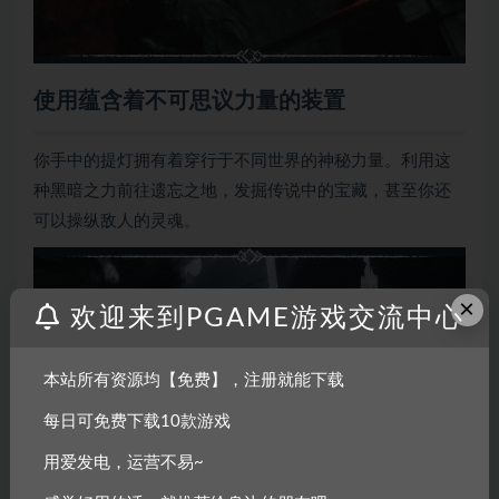
使用蕴含着不可思议力量的装置
你手中的提灯拥有着穿行于不同世界的神秘力量。利用这
种黑暗之力前往遗忘之地，发掘传说中的宝藏，甚至你还
可以操纵敌人的灵魂。
×
欢迎来到PGAME游戏交流中心
本站所有资源均【免费】，注册就能下载
每日可免费下载10款游戏
起死回生
用爱发电，运营不易~
在生者的世界中陨落……在亡者的世界中复苏。只有打败蜂