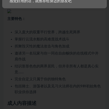
感觉好用的话，就推荐给身边的朋友吧
拥而至的地狱怪物，你才能够得到重返人世的机会。
主要特色：
深入庞大的双重平行世界，跨越生死两界
掌握行云流水般的高难度战术战斗
挥舞毁灭性的魔法攻击与角色加成
邀请另一名玩家与你一同在自由畅快的在线模式中并
肩作战
结识形形色色的两界居民，但并非所有人都是真心实
意……
完全自定义只属于你的独特角色
包括骑士、游荡者以及见习火法师在内的9种初始角色
职业供你选择
成人内容描述