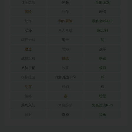
休闲益智
体验
全部游戏
冒险
制作
剧情
动作
动作冒险
动作游戏ACT
动漫
单人单机
回合制
国产游戏
射击
幻
建造
恐怖
战斗
战棋策略
挑战
探索
支持手柄
故事
模拟
模拟经营
模拟经营SIM
球
生存
科幻
程
策略
索
经营
菜鸟入门
角色扮演
角色扮演RPG
解谜
选择
音乐