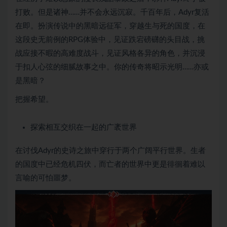
打败。但是诸神……并不会永远沉寂。千百年后，Adyr复活
在即。扮演传说中的黑暗远征军，穿越生与死的国度，在
这段史无前例的RPG体验中，见证跌宕磅礴的头目战，挑
战应接不暇的高难度战斗，见证风格各异的角色，并沉浸
于扣人心弦的细腻故事之中。你的传奇将昭示光明……亦或
是黑暗？
把握希望。
探索相互交织在一起的广袤世界
在讨伐Adyr的史诗之旅中穿行于两个广阔平行世界。生者
的国度中已经危机四伏，而亡者的世界中更是徘徊着难以
言喻的可怕噩梦。