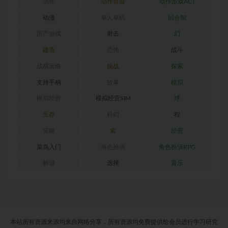
动作
动作冒险
动作游戏ACT
动漫
单人单机
回合制
国产游戏
射击
幻
建造
恐怖
战斗
战棋策略
挑战
探索
支持手柄
故事
模拟
模拟经营
模拟经营SIM
球
生存
科幻
程
策略
索
经营
菜鸟入门
角色扮演
角色扮演RPG
解谜
选择
音乐
本站所有资源来源均来自网络分享，所有资源均免费提供给会员进行学习研究