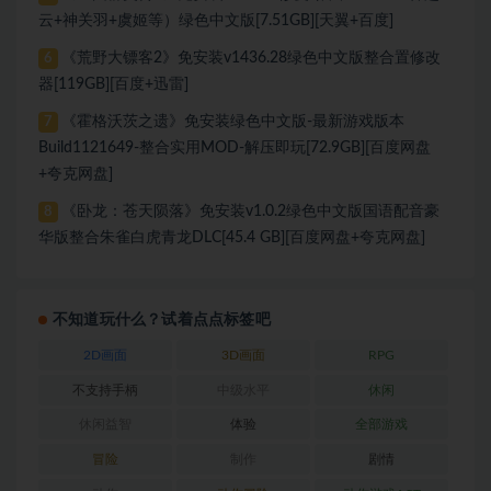
云+神关羽+虞姬等）绿色中文版[7.51GB][天翼+百度]
《荒野大镖客2》免安装v1436.28绿色中文版整合置修改
6
器[119GB][百度+迅雷]
《霍格沃茨之遗》免安装绿色中文版-最新游戏版本
7
Build1121649-整合实用MOD-解压即玩[72.9GB][百度网盘
+夸克网盘]
《卧龙：苍天陨落》免安装v1.0.2绿色中文版国语配音豪
8
华版整合朱雀白虎青龙DLC[45.4 GB][百度网盘+夸克网盘]
不知道玩什么？试着点点标签吧
2D画面
3D画面
RPG
不支持手柄
中级水平
休闲
休闲益智
体验
全部游戏
冒险
制作
剧情