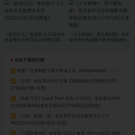
《最后纪元》免安装v1.2.1绿色中
《上古卷轴4：湮灭重制版》免安
文版整合全部DLC[23.6B][百度网
装中文绿色版数字豪华版版整合
盘]
DLC[118 GB][百度网盘]
全站下载排行榜
免费！百度网盘下载不限速工具（Antdownload）！！！
1
《还愿》免安装绿色中文版【顶级超级全国绝版资源】
2
[7.9GB][天翼+百度]
《侠盗飞车5 Grand Theft Auto V GTA5》免安装v1.60中
3
文绿色版豪华版整合全部DLC[101GB][百度网盘]
《只狼：影逝二度》免安装中文绿色版整合几十个
4
MOD[15.6G][天翼+迅雷+百度]
《三国群英传8》免安装-V2.1.1-修复-(官中+全DLC-神赵
5