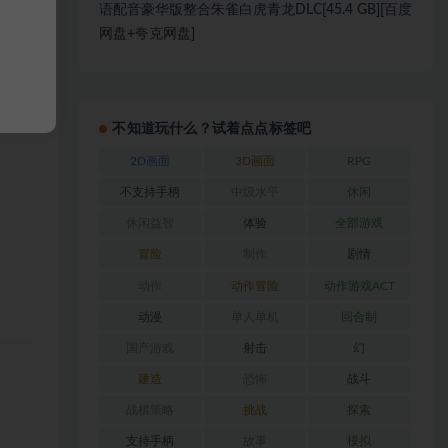
语配音豪华版整合朱雀白虎青龙DLC[45.4 GB][百度
网盘+夸克网盘]
不知道玩什么？试着点点标签吧
2D画面
3D画面
RPG
不支持手柄
中级水平
休闲
休闲益智
体验
全部游戏
冒险
制作
剧情
动作
动作冒险
动作游戏ACT
动漫
单人单机
回合制
国产游戏
射击
幻
建造
恐怖
战斗
战棋策略
挑战
探索
支持手柄
故事
模拟