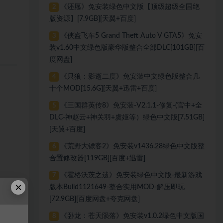
《还愿》免安装绿色中文版【顶级超级全国绝
2
版资源】[7.9GB][天翼+百度]
《侠盗飞车5 Grand Theft Auto V GTA5》免安
3
装v1.60中文绿色版豪华版整合全部DLC[101GB][百
度网盘]
《只狼：影逝二度》免安装中文绿色版整合几
4
十个MOD[15.6G][天翼+迅雷+百度]
《三国群英传8》免安装-V2.1.1-修复-(官中+全
5
DLC-神赵云+神关羽+虞姬等）绿色中文版[7.51GB]
[天翼+百度]
《荒野大镖客2》免安装v1436.28绿色中文版整
6
合置修改器[119GB][百度+迅雷]
《霍格沃茨之遗》免安装绿色中文版-最新游戏
7
×
版本Build1121649-整合实用MOD-解压即玩
[72.9GB][百度网盘+夸克网盘]
《卧龙：苍天陨落》免安装v1.0.2绿色中文版国
8