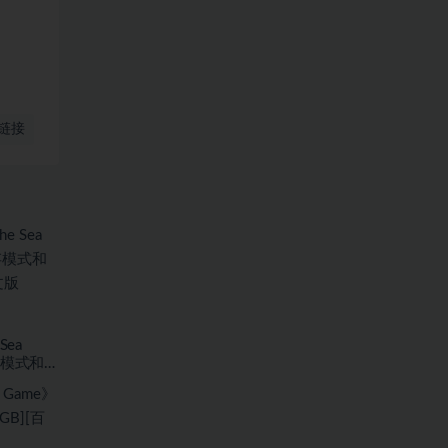
链接
Sea
存模式和海
7.59