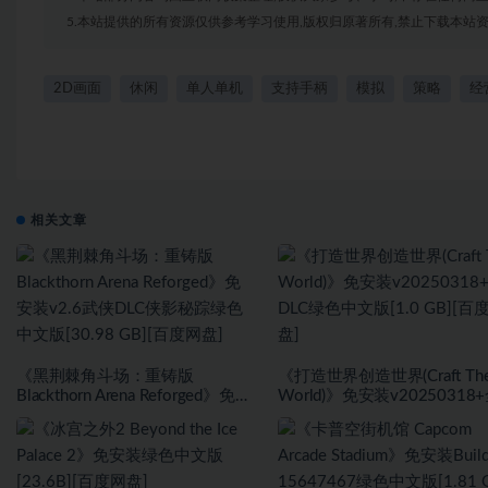
5.本站提供的所有资源仅供参考学习使用,版权归原著所有,禁止下载本站资
2D画面
休闲
单人单机
支持手柄
模拟
策略
经
相关文章
《黑荆棘角斗场：重铸版
《打造世界创造世界(Craft Th
Blackthorn Arena Reforged》免安
World)》免安装v20250318
装v2.6武侠DLC侠影秘踪绿色中文
DLC绿色中文版[1.0 GB][百
版[30.98 GB][百度网盘]
盘]