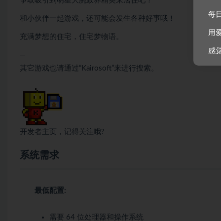
争取吸引到明星大腕政界精英来居住吧！
每
和小伙伴一起游戏，还可能会发生各种好事哦！
用
充满梦想的住宅，住宅梦物语。
感
—
其它游戏也请通过“Kairosoft”来进行搜索。
开发者主页，记得关注哦?
系统需求
最低配置:
需要 64 位处理器和操作系统