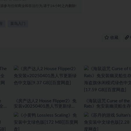
源参与任何商业和非法行为,请于24小时之内删除!
营
菜鸟入门
收藏
e
《房产达人2 House Flipper2》免
《海鼠诅咒 Curse of the 
+全
安装v20250401愚人节更新绿色
Rats》免安装幽灵船生
度网
中文版[9.37 GB][百度网盘]
盗旗休闲模式绿色中文版[1
GB][百度网盘]