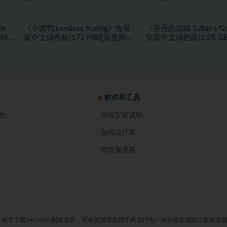
de
《小黄鸭 Lossless Scaling》免安
《苏丹的游戏 Sultan’s 
467
装中文绿色版[172 MB][百度网
安装中文绿色版[2.28 G
盘]
盘]
盘]
软件和工具
台
游戏安装说明
游戏运行库
游戏修改器
下载24小时内删除资源，所有资源请勿用于商业行为！如有侵权请附上版权证明发送至邮