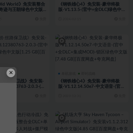
ld World》免安装整合
《钢铁雄心4》免安装-豪华终极
新奇迹与王朝绿色中文版
版-V1.13.5-(官中+全DLC)绿色中
B][百度网盘]
文版[12.2 GB][百度网盘]
5
免费
2024-02-15
免费
×
单机游戏
单机游戏
即时战略
-丝路保卫战》免安装-
《钢铁雄心4》免安装-豪华终极
d.12380763-2.0.3-(官
版-V1.12.14.50e7-中文语音-(官中
)绿色中文版[1.25 GB]
+全DLC+集成MOD)-锁区绿色中文
1
免费
2023-12-31
免费
版[7.48 GB][百度网盘+夸克网盘]