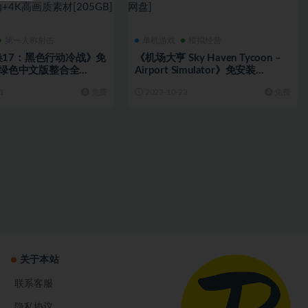
第一人称射击
单机游戏
模拟经营
17：黑色行动冷战》免
《机场大亨 Sky Haven Tycoon –
34绿色中文版整合全
Airport Simulator》免安装
人剧情战役+机器人多人对
v1.1.2.312绿色中文版[4.85 GB]
1
免费
2023-10-23
免费
式+死亡行动+4K高画质
[百度网盘+夸克网盘]
GB][百度网盘]
关于本站
联系客服
隐私协议