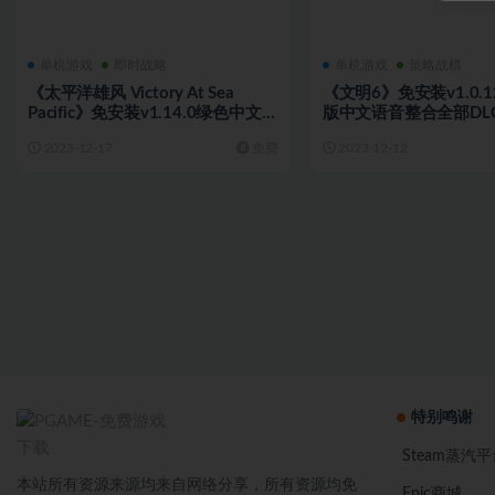
单机游戏
即时战略
单机游戏
策略战棋
《太平洋雄风 Victory At Sea
《文明6》免安装v1.0.12
Pacific》免安装v1.14.0绿色中文版
版中文语音整合全部DL
[16.88 GB][百度网盘]
版[26.88 GB][百度网盘
2023-12-17
免费
2023-12-12
特别鸣谢
Steam蒸汽平
本站所有资源来源均来自网络分享，所有资源均免
Epic商城