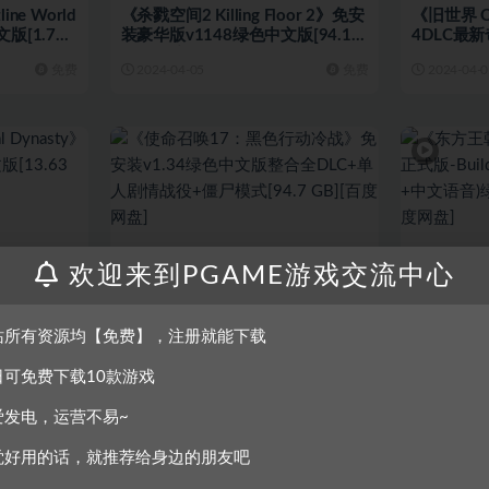
ne World
《杀戮空间2 Killing Floor 2》免安
《旧世界 O
版[1.74
装豪华版v1148绿色中文版[94.14
4DLC最
GB][百度网盘]
[8.42 G
免费
2024-04-05
免费
2024-04-0
欢迎来到PGAME游戏交流中心
单机游戏
第一人称射击
冒险解谜
《使命召唤17：黑色行动冷战》免
《东方王朝
0.1a绿色中
安装v1.34绿色中文版整合全
正式版-Buil
站所有资源均【免费】，注册就能下载
盘]
DLC+单人剧情战役+僵尸模式
中+中文语音
免费
2024-01-08
免费
2024-01-0
[94.7 GB][百度网盘]
[百度网盘]
日可免费下载10款游戏
爱发电，运营不易~
觉好用的话，就推荐给身边的朋友吧