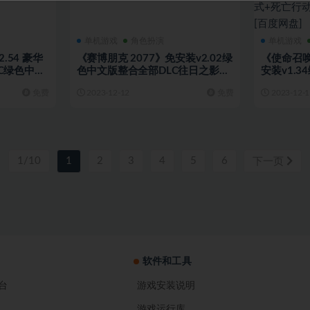
单机游戏
角色扮演
单机游戏
.54 豪华
《赛博朋克 2077》免安装v2.02绿
《使命召唤
C绿色中文
色中文版整合全部DLC往日之影
安装v1.
]
[84.7GB][百度网盘]
DLC+单
免费
2023-12-12
免费
2023-12-1
战+僵尸模
素材[205
1/10
1
2
3
4
5
6
下一页
软件和工具
台
游戏安装说明
游戏运行库