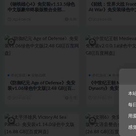
《钢铁雄心4》免安装v1.13.5绿色
《前线：世界大战 Frontli
中文版豪华终极版整合全部
At War》免安装绿色中文
DLC[12.2 GB][百度网盘]
GB][百度网盘]
2024-04-09
免费
2024-04-08
单机游戏
策略战棋
单机游戏
角色扮演
《防御纪元 Age of Defense》免安
《中世纪王朝 Medieval
装v1.06绿色中文版[2.48 GB][百度
Dynasty》免安装v2.0.
本
网盘]
文版[13.63 GB][百度网
2024-02-01
免费
2024-01-27
每
用
感