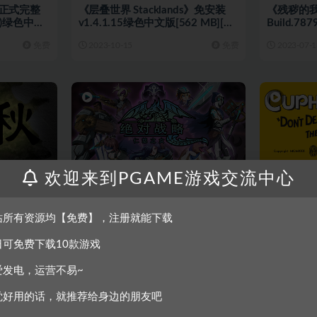
正式完整
《层叠世界 Stacklands》免安装
《残秽的我
LC)绿色中文
v1.4.1.15绿色中文版[562 MB][百
Build.7
度网盘+夸克网盘]
[2.6 G
免费
2023-10-15
免费
2023-07-1
欢迎来到PGAME游戏交流中心
单机游戏
策略战棋
动作射击
18568-
《绝对战略：仁慈之女》免安装绿
《茶杯头》
3GB][百度
色中文版[2.71GB][百度网盘]
版[5.4GB
站所有资源均【免费】，注册就能下载
免费
2022-10-08
免费
2022-09-2
日可免费下载10款游戏
爱发电，运营不易~
觉好用的话，就推荐给身边的朋友吧