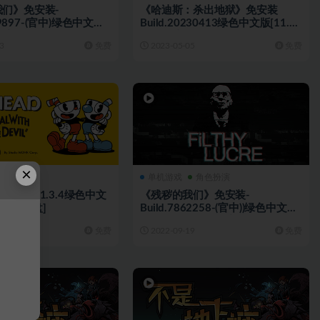
们》免安装-
《哈迪斯：杀出地狱》免安装
879897-(官中)绿色中文版
Build.20230413绿色中文版[11.0
B][百度网盘+夸克网盘]
GB][百度网盘+夸克网盘]
3
免费
2023-05-05
免费
×
单机游戏
单机游戏
角色扮演
免安装v1.3.4绿色中文
《残秽的我们》免安装-
][百度网盘]
Build.7862258-(官中))绿色中文版
[2.59GB][迅雷+百度]
9
免费
2022-09-19
免费