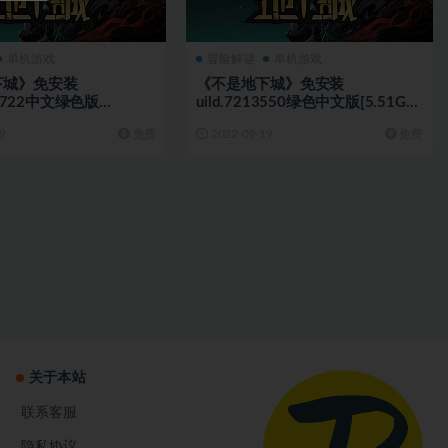
单机游戏
冒险解谜
单机游戏
下城》免安装
《不是地下城》免安装
67722中文绿色版
uild.7213550绿色中文版[5.51GB]
][天翼+百度]
[百度+天翼]
9
免费
2022-09-19
免费
关于本站
联系客服
隐私协议