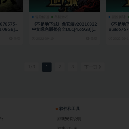
冒险解谜
单机游戏
冒险解谜
78575-
《不是地下城》免安装v20210322
《不是地
.08GB]
中文绿色版整合全DLC[4.65GB][天
Build67
翼+百度]
[4.71GB
免费
2022-09-19
免费
2022-09-1
1/3
1
2
3
下一页
软件和工具
台
游戏安装说明
游戏运行库