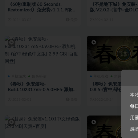
《60秒重制版 60 Seconds!
《不是地下城》免安装-
Reatomized》免安装v1.1.1.9绿色
版-V2.0.2-(官中+全D
中文版[2.54 GB][百度网盘]
版[5.53 GB][百度网盘]
2024-03-02
免费
2024-02-11
单机游戏
角色扮演
单机游戏
角色扮演
《春秋》免安装秋-
《春秋》免安装-Build.96
Build.10231765-0.9.0HF5-添加机
0.8.5-(官中)绿色中文版[
本
制-(官中)绿色中文版[ 2.99 GB][百
网盘]
2023-02-01
免费
2022-10-24
度网盘]
每
用
感