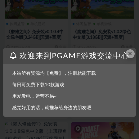
休闲益智
单机游戏
休闲益智
单机游戏
《磨难之间》免安装v0.1.0.4中
《磨难之间》免安装v1.0.2绿色
文绿色版[3.24GB][天翼+百度]
中文版[3.18GB][天翼+百度]
2022-09-19
免费
2022-09-19
免费
×
欢迎来到PGAME游戏交流中心
本站所有资源均【免费】，注册就能下载
每日可免费下载10款游戏
单机游戏
角色扮演
休闲益智
单机游戏
用爱发电，运营不易~
《末代侠客》免安装中文绿色版
《懒人修仙传》免安装-更新-
正式版[214MB][天翼+百度]
V1.1.11（8.26）中文绿色版
感觉好用的话，就推荐给身边的朋友吧
[13.8MB][迅雷+百度]
2022-09-19
免费
2022-09-19
免费