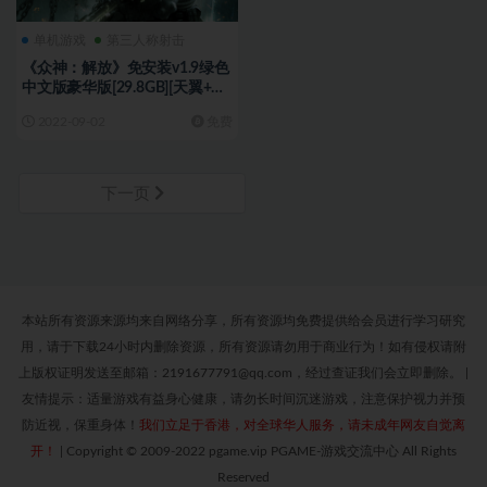
单机游戏
第三人称射击
《众神：解放》免安装v1.9绿色
中文版豪华版[29.8GB][天翼+百
度]
2022-09-02
免费
下一页
本站所有资源来源均来自网络分享，所有资源均免费提供给会员进行学习研究
用，请于下载24小时内删除资源，所有资源请勿用于商业行为！如有侵权请附
上版权证明发送至邮箱：2191677791@qq.com，经过查证我们会立即删除。
|
友情提示：适量游戏有益身心健康，请勿长时间沉迷游戏，注意保护视力并预
防近视，保重身体！
我们立足于香港，对全球华人服务，请未成年网友自觉离
开！
|
Copyright © 2009-2022 pgame.vip PGAME-游戏交流中心 All Rights
Reserved