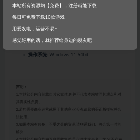
操作系统:
Windows 8.1 64bit
本站所有资源均【免费】，注册就能下载
附注事项:
Maybe work on Windows 7, but we
每日可免费下载10款游戏
didn’t provide any support.
用爱发电，运营不易~
推荐配置:
感觉好用的话，就推荐给身边的朋友吧
操作系统:
Windows 11 64bit
声明：
1.本站部分内容转载自其它媒体,但并不代表本站赞同其观点和对
其真实性负责。
2.若您需要商业运营或用于其他商业活动,请您购买正版授权并合
法使用。
3.如果本站有侵犯、不妥之处的资源,请联系我们。将会第一时间
解决!
4.本站部分内容均由互联网收集整理,仅供大家参考、学习,不存在