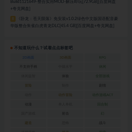
Build1121649-整合实用MOD-解压即玩[72.9GB][百度网盘
+夸克网盘]
《卧龙：苍天陨落》免安装v1.0.2绿色中文版国语配音豪
8
华版整合朱雀白虎青龙DLC[45.4 GB][百度网盘+夸克网盘]
不知道玩什么？试着点点标签吧
2D画面
3D画面
RPG
不支持手柄
中级水平
休闲
休闲益智
体验
全部游戏
冒险
制作
剧情
动作
动作冒险
动作游戏ACT
动漫
单人单机
回合制
国产游戏
射击
幻
建造
恐怖
战斗