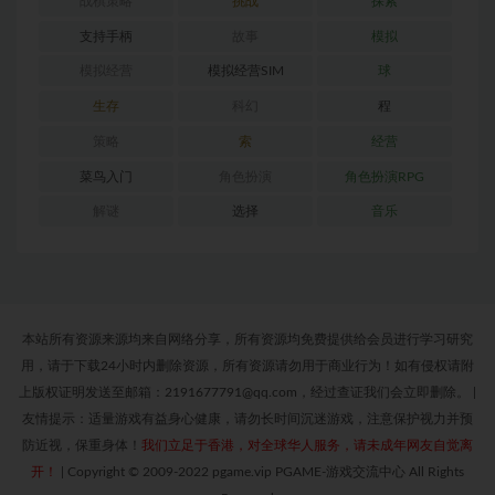
战棋策略
挑战
探索
支持手柄
故事
模拟
模拟经营
模拟经营SIM
球
生存
科幻
程
策略
索
经营
菜鸟入门
角色扮演
角色扮演RPG
解谜
选择
音乐
本站所有资源来源均来自网络分享，所有资源均免费提供给会员进行学习研究
用，请于下载24小时内删除资源，所有资源请勿用于商业行为！如有侵权请附
上版权证明发送至邮箱：2191677791@qq.com，经过查证我们会立即删除。
|
友情提示：适量游戏有益身心健康，请勿长时间沉迷游戏，注意保护视力并预
防近视，保重身体！
我们立足于香港，对全球华人服务，请未成年网友自觉离
开！
|
Copyright © 2009-2022 pgame.vip PGAME-游戏交流中心 All Rights