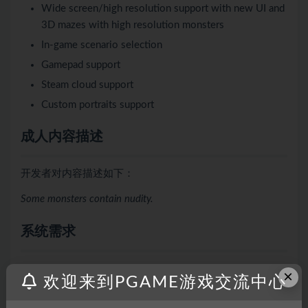
Wide screen/high resolution support with new UI and
3D mazes with high resolution monsters
In-game scenario selection
Gamepad support
Steam cloud support
Custom portraits support
成人内容描述
开发者对内容描述如下：
Some monsters contain nudity.
系统需求
×
欢迎来到PGAME游戏交流中心
最低配置: