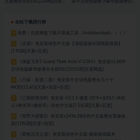
文版整合全部DLC[23.6B][百度网
装中文绿色版数字豪华版版整合
盘]
DLC[118 GB][百度网盘]
全站下载排行榜
免费！百度网盘下载不限速工具（Antdownload）！！！
1
《还愿》免安装绿色中文版【顶级超级全国绝版资源】
2
[7.9GB][天翼+百度]
《侠盗飞车5 Grand Theft Auto V GTA5》免安装v1.60中
3
文绿色版豪华版整合全部DLC[101GB][百度网盘]
《只狼：影逝二度》免安装中文绿色版整合几十个
4
MOD[15.6G][天翼+迅雷+百度]
《三国群英传8》免安装-V2.1.1-修复-(官中+全DLC-神赵
5
云+神关羽+虞姬等）绿色中文版[7.51GB][天翼+百度]
《荒野大镖客2》免安装v1436.28绿色中文版整合置修改
6
器[119GB][百度+迅雷]
《霍格沃茨之遗》免安装绿色中文版-最新游戏版本
7