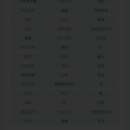
不支持手柄
中级水平
休闲
休闲益智
体验
全部游戏
冒险
制作
剧情
动作
动作冒险
动作游戏ACT
动漫
单人单机
回合制
国产游戏
射击
幻
建造
恐怖
战斗
战棋策略
挑战
探索
支持手柄
故事
模拟
模拟经营
模拟经营SIM
球
生存
科幻
程
策略
索
经营
菜鸟入门
角色扮演
角色扮演RPG
解谜
选择
音乐