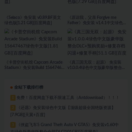
《Selaco》免安装 v0.89.BF英文
《原谅我，父亲 Forgive me
绿色版[1.21 GB][百度网盘]
Father》免安装 v1.4.1中文绿色版
[7.29 GB][百度网盘]
《卡普空街机馆 Capcom Arcade
《真三国无双：起源》 免安装
Stadium》免安装Build 15647467
v1.0.0.4绿色中文版豪华版整合
绿色中文版[1.81 GB][百度网盘]
DLC+预购奖励+修复存档闪退+修
复手柄[51.1 GB][百度网盘]
全站下载排行榜
免费！百度网盘下载不限速工具（Antdownload）！！！
1
《还愿》免安装绿色中文版【顶级超级全国绝版资源】
2
[7.9GB][天翼+百度]
《侠盗飞车5 Grand Theft Auto V GTA5》免安装v1.60中
3
文绿色版豪华版整合全部DLC[101GB][百度网盘]