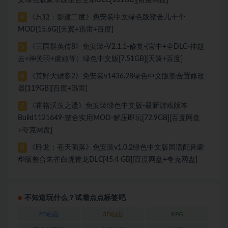
《只狼：影逝二度》免安装中文绿色版整合几十个
4
MOD[15.6G][天翼+迅雷+百度]
《三国群英传8》免安装-V2.1.1-修复-(官中+全DLC-神赵
5
云+神关羽+虞姬等）绿色中文版[7.51GB][天翼+百度]
《荒野大镖客2》免安装v1436.28绿色中文版整合置修改
6
器[119GB][百度+迅雷]
《霍格沃茨之遗》免安装绿色中文版-最新游戏版本
7
Build1121649-整合实用MOD-解压即玩[72.9GB][百度网盘
+夸克网盘]
《卧龙：苍天陨落》免安装v1.0.2绿色中文版国语配音豪
8
华版整合朱雀白虎青龙DLC[45.4 GB][百度网盘+夸克网盘]
不知道玩什么？试着点点标签吧
2D画面
3D画面
RPG