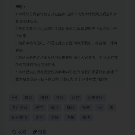
声明：
1.本站部分内容转载自其它媒体,但并不代表本站赞同其观点和对
其真实性负责。
2.若您需要商业运营或用于其他商业活动,请您购买正版授权并合
法使用。
3.如果本站有侵犯、不妥之处的资源,请联系我们。将会第一时间
解决!
4.本站部分内容均由互联网收集整理,仅供大家参考、学习,不存在
任何商业目的与商业用途。
5.本站提供的所有资源仅供参考学习使用,版权归原著所有,禁止下
载本站资源参与任何商业和非法行为,请于24小时之内删除!
VR
体验
俯视
冒险
动作
动作冒险
国产游戏
对抗
战斗
挑战
探索
程
索
角色扮演
迷宫
选择
飞机
魔法
收藏
链接