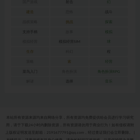
国产游戏
射击
幻
建造
恐怖
战斗
战棋策略
挑战
探索
支持手柄
故事
模拟
模拟经营
模拟经营SIM
球
生存
科幻
程
策略
索
经营
菜鸟入门
角色扮演
角色扮演RPG
解谜
选择
音乐
本站所有资源来源均来自网络分享，所有资源均免费提供给会员进行学习研究
用，请于下载24小时内删除资源，所有资源请勿用于商业行为！如有侵权请附
上版权证明发送至邮箱：2191677791@qq.com，经过查证我们会立即删除。
|