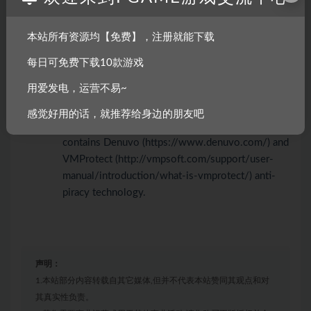
FX-8350 @ 4.0 GHz
内存:
8 GB RAM
本站所有资源均【免费】，注册就能下载
显卡:
NVIDIA GeForce GTX 760 or AMD R9
每日可免费下载10款游戏
280X (3GB VRAM with Shader Model 5.0 or
better)
用爱发电，运营不易~
存储空间:
需要 42 GB 可用空间
感觉好用的话，就推荐给身边的朋友吧
附注事项:
Video Preset: High (1080p). Game
contains Denuvo
(https://www.denuvo.com/)
and
VMProtect
(http://vmpsoft.com/support/user-
manual/introduction/what-is-vmprotect/)
anti-
piracy technology.
声明：
1.本站部分内容转载自其它媒体,但并不代表本站赞同其观点和对
其真实性负责。