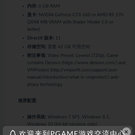
内存:
6 GB RAM
显卡:
NVIDIA GeForce GTX 660 or AMD R9 270
(2048 MB VRAM with Shader Model 5.0 or
better)
DirectX 版本:
11
存储空间:
需要 42 GB 可用空间
附注事项:
Video Preset: Lowest (720p). Game
contains Denuvo
(https://www.denuvo.com/)
and
VMProtect
(http://vmpsoft.com/support/user-
manual/introduction/what-is-vmprotect/)
anti-
piracy technology.
推荐配置:
操作系统:
Windows 7 SP1, Windows 8.1,
Windows 10 (64-bit versions only)
×
欢迎来到PGAME游戏交流中心
处理器:
Intel Core i7- 3770 @ 3.5 GHz or AMD