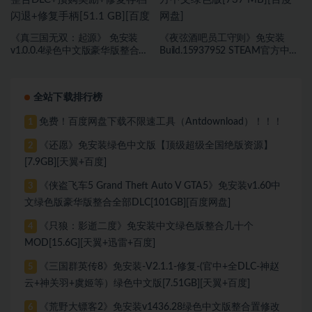
《真三国无双：起源》 免安装
《夜弦酒吧员工守则》免安装
v1.0.0.4绿色中文版豪华版整合
Build.15937952 STEAM官方中文
DLC+预购奖励+修复存档闪退+修
绿色版[737 MB][百度网盘]
复手柄[51.1 GB][百度网盘]
全站下载排行榜
免费！百度网盘下载不限速工具（Antdownload）！！！
1
《还愿》免安装绿色中文版【顶级超级全国绝版资源】
2
[7.9GB][天翼+百度]
《侠盗飞车5 Grand Theft Auto V GTA5》免安装v1.60中
3
文绿色版豪华版整合全部DLC[101GB][百度网盘]
《只狼：影逝二度》免安装中文绿色版整合几十个
4
MOD[15.6G][天翼+迅雷+百度]
《三国群英传8》免安装-V2.1.1-修复-(官中+全DLC-神赵
5
云+神关羽+虞姬等）绿色中文版[7.51GB][天翼+百度]
《荒野大镖客2》免安装v1436.28绿色中文版整合置修改
6