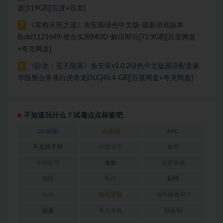
器[119GB][百度+迅雷]
《霍格沃茨之遗》免安装绿色中文版-最新游戏版本
7
Build1121649-整合实用MOD-解压即玩[72.9GB][百度网盘
+夸克网盘]
《卧龙：苍天陨落》免安装v1.0.2绿色中文版国语配音豪
8
华版整合朱雀白虎青龙DLC[45.4 GB][百度网盘+夸克网盘]
不知道玩什么？试着点点标签吧
2D画面
3D画面
RPG
不支持手柄
中级水平
休闲
休闲益智
体验
全部游戏
冒险
制作
剧情
动作
动作冒险
动作游戏ACT
动漫
单人单机
回合制