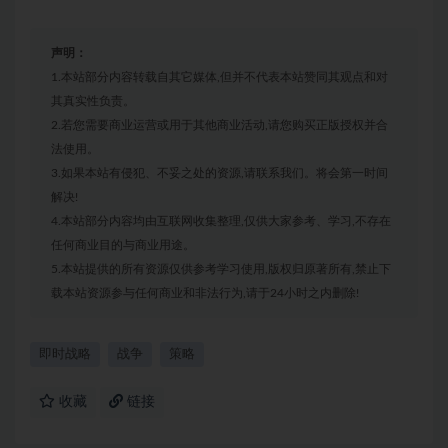
声明：
1.本站部分内容转载自其它媒体,但并不代表本站赞同其观点和对
其真实性负责。
2.若您需要商业运营或用于其他商业活动,请您购买正版授权并合
法使用。
3.如果本站有侵犯、不妥之处的资源,请联系我们。将会第一时间
解决!
4.本站部分内容均由互联网收集整理,仅供大家参考、学习,不存在
任何商业目的与商业用途。
5.本站提供的所有资源仅供参考学习使用,版权归原著所有,禁止下
载本站资源参与任何商业和非法行为,请于24小时之内删除!
即时战略
战争
策略
收藏
链接