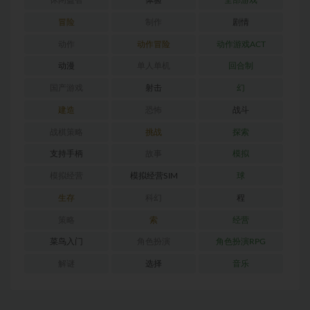
休闲益智
体验
全部游戏
冒险
制作
剧情
动作
动作冒险
动作游戏ACT
动漫
单人单机
回合制
国产游戏
射击
幻
建造
恐怖
战斗
战棋策略
挑战
探索
支持手柄
故事
模拟
模拟经营
模拟经营SIM
球
生存
科幻
程
策略
索
经营
菜鸟入门
角色扮演
角色扮演RPG
解谜
选择
音乐