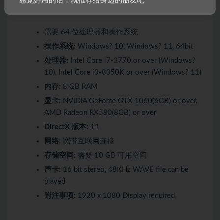
感觉好用的话，就推荐给身边的朋友吧
推荐配置:
需要 64 位处理器和操作系统
操作系统:
Windows? 10, Windows? 11, 64bit
处理器:
Intel Core i7-3770 or over (Windows?
10), Intel Core i3-8350K or over (Windows? 11)
内存:
8 GB RAM
显卡:
NVIDIA GeForce GTX 1060(6GB) or over,
AMD Radeon RX580(8GB) or over
DirectX 版本:
11
网络:
宽带互联网连接
存储空间:
需要 10 GB 可用空间
声卡:
16 bit stereo, 48KHz WAVE file can be
played
附注事项:
1920 x 1080 Display required