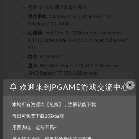
需要 64 位处理器和操作系统
操作系统:
Windows? 8.1, Windows? 10,
Windows? 11, 64bit
处理器:
Intel Core i3-3220 or over (Windows?
8.1/10), Intel Core i3-8350K or over (Windows?
11)
内存:
4 GB RAM
显卡:
NVIDIA GeForce GTX 660 2GB or over,
AMD Radeon R7 370 2GB or over
DirectX 版本:
11
×
欢迎来到PGAME游戏交流中心
网络:
宽带互联网连接
存储空间:
需要 10 GB 可用空间
本站所有资源均【免费】，注册就能下载
声卡:
16 bit stereo, 48KHz WAVE file can be
每日可免费下载10款游戏
played
附注事项:
1280 x 720 Display required
用爱发电，运营不易~