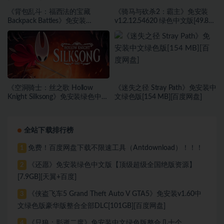
《背包乱斗：福西法的宝藏
《骑马与砍杀2：霸主》免安装
Backpack Battles》免安装
v1.2.12.54620 绿色中文版[49.81
v0.9.31a绿色中文版[284 MB][百
GB][百度网盘]
度网盘]
《空洞骑士：丝之歌 Hollow
《迷失之径 Stray Path》免安装中
Knight Silksong》免安装绿色中文
文绿色版[154 MB][百度网盘]
版[7.56 GB][百度网盘]
全站下载排行榜
免费！百度网盘下载不限速工具（Antdownload）！！！
1
《还愿》免安装绿色中文版【顶级超级全国绝版资源】
2
[7.9GB][天翼+百度]
《侠盗飞车5 Grand Theft Auto V GTA5》免安装v1.60中
3
文绿色版豪华版整合全部DLC[101GB][百度网盘]
《只狼：影逝二度》免安装中文绿色版整合几十个
4