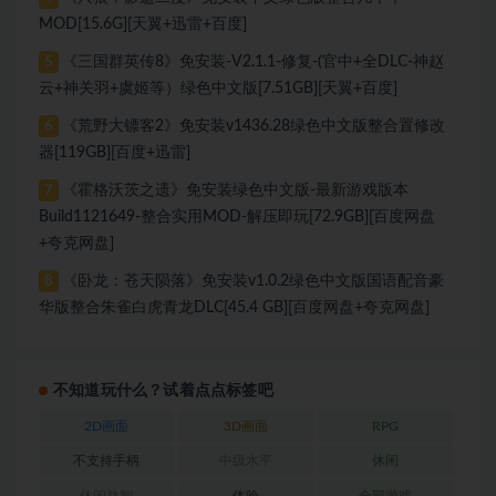
MOD[15.6G][天翼+迅雷+百度]
《三国群英传8》免安装-V2.1.1-修复-(官中+全DLC-神赵
5
云+神关羽+虞姬等）绿色中文版[7.51GB][天翼+百度]
《荒野大镖客2》免安装v1436.28绿色中文版整合置修改
6
器[119GB][百度+迅雷]
《霍格沃茨之遗》免安装绿色中文版-最新游戏版本
7
Build1121649-整合实用MOD-解压即玩[72.9GB][百度网盘
+夸克网盘]
《卧龙：苍天陨落》免安装v1.0.2绿色中文版国语配音豪
8
华版整合朱雀白虎青龙DLC[45.4 GB][百度网盘+夸克网盘]
不知道玩什么？试着点点标签吧
2D画面
3D画面
RPG
不支持手柄
中级水平
休闲