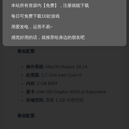
内存:
4 GB RAM
本站所有资源均【免费】，注册就能下载
显卡:
GeForce GTS 450 or Equivilant
每日可免费下载10款游戏
DirectX 版本:
10
用爱发电，运营不易~
存储空间:
需要 2 GB 可用空间
声卡:
Windows Compatible Sound Card
感觉好用的话，就推荐给身边的朋友吧
最低配置:
操作系统:
MacOS Mojave 10.14
处理器:
1.7 GHz Intel Core i5
内存:
2 GB RAM
显卡:
Intel HD Graphic 4000 or Equivalent
存储空间:
需要 1 GB 可用空间
最低配置: