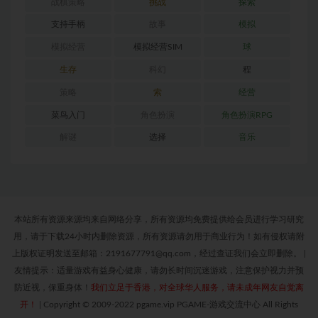
战棋策略
挑战
探索
支持手柄
故事
模拟
模拟经营
模拟经营SIM
球
生存
科幻
程
策略
索
经营
菜鸟入门
角色扮演
角色扮演RPG
解谜
选择
音乐
本站所有资源来源均来自网络分享，所有资源均免费提供给会员进行学习研究
用，请于下载24小时内删除资源，所有资源请勿用于商业行为！如有侵权请附
上版权证明发送至邮箱：2191677791@qq.com，经过查证我们会立即删除。
|
友情提示：适量游戏有益身心健康，请勿长时间沉迷游戏，注意保护视力并预
防近视，保重身体！
我们立足于香港，对全球华人服务，请未成年网友自觉离
开！
|
Copyright © 2009-2022 pgame.vip PGAME-游戏交流中心 All Rights