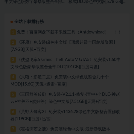
中文绿色版数字豪华版整合全部
模式DLC绿色中文版[5.78 GB][百
DLC[42.2 GB][百度网盘]
度网盘]
全站下载排行榜
免费！百度网盘下载不限速工具（Antdownload）！！！
1
《还愿》免安装绿色中文版【顶级超级全国绝版资源】
2
[7.9GB][天翼+百度]
《侠盗飞车5 Grand Theft Auto V GTA5》免安装v1.60中
3
文绿色版豪华版整合全部DLC[101GB][百度网盘]
《只狼：影逝二度》免安装中文绿色版整合几十个
4
MOD[15.6G][天翼+迅雷+百度]
《三国群英传8》免安装-V2.1.1-修复-(官中+全DLC-神赵
5
云+神关羽+虞姬等）绿色中文版[7.51GB][天翼+百度]
《荒野大镖客2》免安装v1436.28绿色中文版整合置修改
6
器[119GB][百度+迅雷]
《霍格沃茨之遗》免安装绿色中文版-最新游戏版本
7