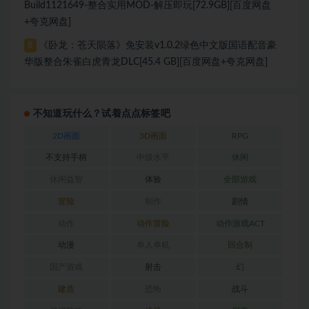
Build1121649-整合实用MOD-解压即玩[72.9GB][百度网盘
+夸克网盘]
《卧龙：苍天陨落》免安装v1.0.2绿色中文版国语配音豪
8
华版整合朱雀白虎青龙DLC[45.4 GB][百度网盘+夸克网盘]
不知道玩什么？试着点点标签吧
2D画面
3D画面
RPG
不支持手柄
中级水平
休闲
休闲益智
体验
全部游戏
冒险
制作
剧情
动作
动作冒险
动作游戏ACT
动漫
单人单机
回合制
国产游戏
射击
幻
建造
恐怖
战斗