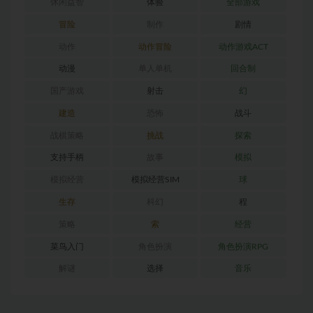
休闲益智
体验
全部游戏
冒险
制作
剧情
动作
动作冒险
动作游戏ACT
动漫
单人单机
回合制
国产游戏
射击
幻
建造
恐怖
战斗
战棋策略
挑战
探索
支持手柄
故事
模拟
模拟经营
模拟经营SIM
球
生存
科幻
程
策略
索
经营
菜鸟入门
角色扮演
角色扮演RPG
解谜
选择
音乐