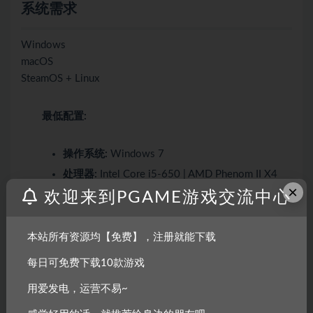
系统需求
Windows
macOS
SteamOS + Linux
最低配置:
操作系统:
Windows 7
处理器:
Intel Core i5-650 | AMD Phenom II X4
×
965
欢迎来到PGAME游戏交流中心
内存:
6 GB RAM
显卡:
Nvidia GeForce GTX 650, 1 GB | AMD
本站所有资源均【免费】，注册就能下载
Radeon HD HD 6950, 2 GB
每日可免费下载10款游戏
DirectX 版本:
11
用爱发电，运营不易~
网络:
宽带互联网连接
存储空间:
需要 4 GB 可用空间