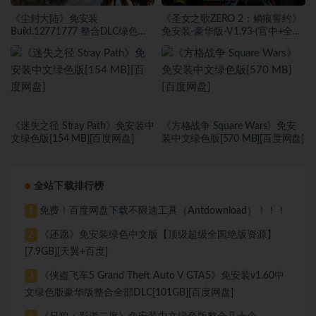
《尘封大陆》免安装
《圣女之歌ZERO 2：鳞痕誓约》
Build.12771777 整合DLC绿色中
免安装-豪华版-V1.93-(官中+全
文版[27.45 GB][百度网盘]
DLC+原声音乐)-支持手柄绿色中
文版[15.75 GB][百度网盘]
《迷失之径 Stray Path》免安装中
《方格战争 ⁤Square Wars》免安
文绿色版[154 MB][百度网盘]
装中文绿色版[570 MB][百度网盘]
全站下载排行榜
免费！百度网盘下载不限速工具（Antdownload）！！！
1
《还愿》免安装绿色中文版【顶级超级全国绝版资源】
2
[7.9GB][天翼+百度]
《侠盗飞车5 Grand Theft Auto V GTA5》免安装v1.60中
3
文绿色版豪华版整合全部DLC[101GB][百度网盘]