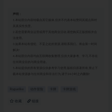
声明：
1.本站部分内容转载自其它媒体,但并不代表本站赞同其观点和对
其真实性负责。
2.若您需要商业运营或用于其他商业活动,请您购买正版授权并合
法使用。
3.如果本站有侵犯、不妥之处的资源,请联系我们。将会第一时间
解决!
4.本站部分内容均由互联网收集整理,仅供大家参考、学习,不存在
任何商业目的与商业用途。
5.本站提供的所有资源仅供参考学习使用,版权归原著所有,禁止下
载本站资源参与任何商业和非法行为,请于24小时之内删除!
Roguelike
动作冒险
卡牌
卡牌游戏
收藏
链接