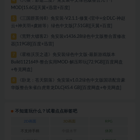
《只狼：影逝二度》免安装中文绿色版整合几十个
4
MOD[15.6G][天翼+迅雷+百度]
《三国群英传8》免安装-V2.1.1-修复-(官中+全DLC-神赵
5
云+神关羽+虞姬等）绿色中文版[7.51GB][天翼+百度]
《荒野大镖客2》免安装v1436.28绿色中文版整合置修改
6
器[119GB][百度+迅雷]
《霍格沃茨之遗》免安装绿色中文版-最新游戏版本
7
Build1121649-整合实用MOD-解压即玩[72.9GB][百度网盘
+夸克网盘]
《卧龙：苍天陨落》免安装v1.0.2绿色中文版国语配音豪
8
华版整合朱雀白虎青龙DLC[45.4 GB][百度网盘+夸克网盘]
不知道玩什么？试着点点标签吧
2D画面
3D画面
RPG
不支持手柄
中级水平
休闲