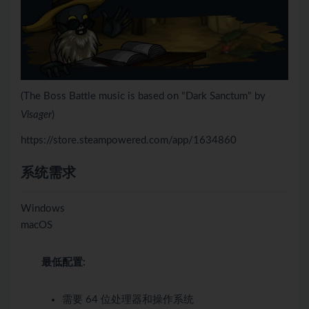
(The Boss Battle music is based on "Dark Sanctum" by
Visager
)
https://store.steampowered.com/app/1634860
系统需求
Windows
macOS
最低配置:
需要 64 位处理器和操作系统