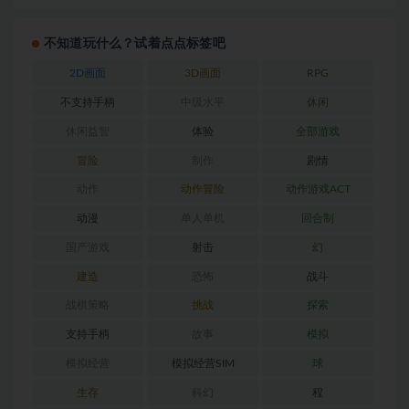
不知道玩什么？试着点点标签吧
2D画面
3D画面
RPG
不支持手柄
中级水平
休闲
休闲益智
体验
全部游戏
冒险
制作
剧情
动作
动作冒险
动作游戏ACT
动漫
单人单机
回合制
国产游戏
射击
幻
建造
恐怖
战斗
战棋策略
挑战
探索
支持手柄
故事
模拟
模拟经营
模拟经营SIM
球
生存
科幻
程