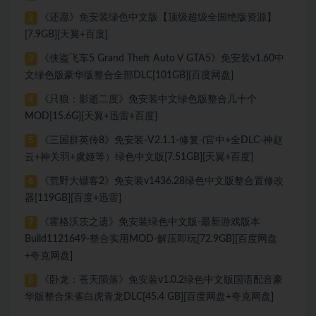
《还愿》免安装绿色中文版【顶级超级全国绝版资源】
2
[7.9GB][天翼+百度]
《侠盗飞车5 Grand Theft Auto V GTA5》免安装v1.60中
3
文绿色版豪华版整合全部DLC[101GB][百度网盘]
《只狼：影逝二度》免安装中文绿色版整合几十个
4
MOD[15.6G][天翼+迅雷+百度]
《三国群英传8》免安装-V2.1.1-修复-(官中+全DLC-神赵
5
云+神关羽+虞姬等）绿色中文版[7.51GB][天翼+百度]
《荒野大镖客2》免安装v1436.28绿色中文版整合置修改
6
器[119GB][百度+迅雷]
《霍格沃茨之遗》免安装绿色中文版-最新游戏版本
7
Build1121649-整合实用MOD-解压即玩[72.9GB][百度网盘
+夸克网盘]
《卧龙：苍天陨落》免安装v1.0.2绿色中文版国语配音豪
8
华版整合朱雀白虎青龙DLC[45.4 GB][百度网盘+夸克网盘]