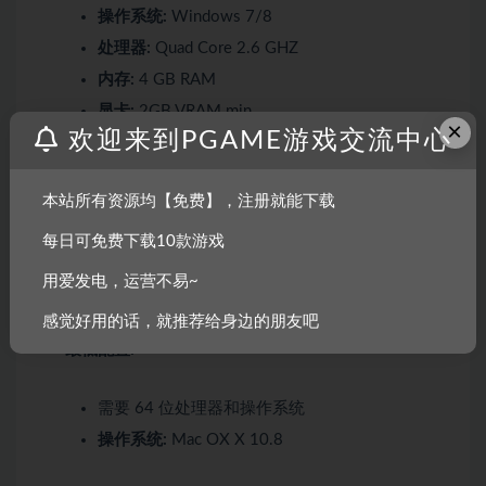
操作系统:
Windows 7/8
处理器:
Quad Core 2.6 GHZ
内存:
4 GB RAM
显卡:
2GB VRAM min
×
欢迎来到PGAME游戏交流中心
存储空间:
需要 1 GB 可用空间
声卡:
Any
本站所有资源均【免费】，注册就能下载
推荐配置:
每日可免费下载10款游戏
用爱发电，运营不易~
需要 64 位处理器和操作系统
感觉好用的话，就推荐给身边的朋友吧
最低配置:
需要 64 位处理器和操作系统
操作系统:
Mac OX X 10.8