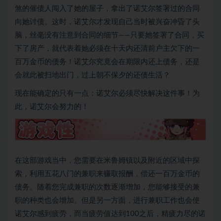
煞的催债人闯入了她的屋子，拿出了诺艾尔签署过的合同
向她讨债。这时，诺艾尔才发现自己当时被兴奋冲昏了头
脑，丝毫没有注意到合同的细节——只要她签署了合同，买
下了房产，就代表着她必须在十天内还清前户主欠下的一
百万金币的债务！诺艾尔究竟会在期限内还上债务，还是
会就此被扫地出门，过上朝不保夕的还债生活？
现在能确定的只有一点：诺艾尔必须尽快解决这件事！为
此，诺艾尔会努力的！
在这部游戏当中，您需要在米鲁姆镇以及附近的区域中探
索，利用五花八门的兼职来赚取报酬，偿还一百万金币的
债务。随着您完成兼职的次数逐渐增加，您能够接受的兼
职的种类也会增加。但是另一方面，进行兼职工作也会使
诺艾尔感到疲劳，而当疲劳值达到100之后，精疲力尽的诺