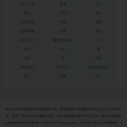
国产游戏
射击
幻
建造
恐怖
战斗
战棋策略
挑战
探索
支持手柄
故事
模拟
模拟经营
模拟经营SIM
球
生存
科幻
程
策略
索
经营
菜鸟入门
角色扮演
角色扮演RPG
解谜
选择
音乐
本站所有资源来源均来自网络分享，所有资源均免费提供给会员进行学习研究
用，请于下载24小时内删除资源，所有资源请勿用于商业行为！如有侵权请附
上版权证明发送至邮箱：2191677791@qq.com，经过查证我们会立即删除。
|