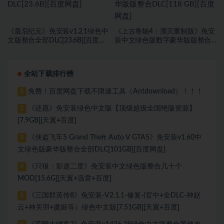
《最后纪元》免安装v1.2.1绿色中
《上古卷轴4：湮灭重制版》免安
文版整合全部DLC[23.6B][百度网
装中文绿色版数字豪华版版整合
盘]
DLC[118 GB][百度网盘]
全站下载排行榜
免费！百度网盘下载不限速工具（Antdownload）！！！
1
《还愿》免安装绿色中文版【顶级超级全国绝版资源】
2
[7.9GB][天翼+百度]
《侠盗飞车5 Grand Theft Auto V GTA5》免安装v1.60中
3
文绿色版豪华版整合全部DLC[101GB][百度网盘]
《只狼：影逝二度》免安装中文绿色版整合几十个
4
MOD[15.6G][天翼+迅雷+百度]
《三国群英传8》免安装-V2.1.1-修复-(官中+全DLC-神赵
5
云+神关羽+虞姬等）绿色中文版[7.51GB][天翼+百度]