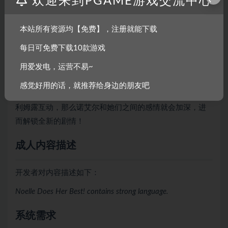
欢迎来到PGAME游戏交流中心
地方可是遍布危险的！
妙趣横生的兼职工作
本站所有资源均【免费】，注册就能下载
无论是在酒馆工作，还是成为疯狂科学家的助手，亦或是
将无赖绳之以法，游戏中种类繁多的兼职内容目不暇接，
每日可免费下载10款游戏
时刻能带来新鲜有趣的游戏体验！
用爱发电，运营不易~
培养与其他角色之间的感情
感觉好用的话，就推荐给身边的朋友吧
只要玩家完成了兼职工作和冒险任务，并且每天都与琳和
利姆露互动，那么诺艾尔和她们之间的感情就会加深，进
而解锁全新的剧情！
成人内容描述
开发者对内容描述如下：
Noelle Does Her Best! contains strong language.
系统需求