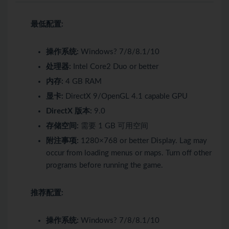
最低配置:
操作系统:
Windows? 7/8/8.1/10
处理器:
Intel Core2 Duo or better
内存:
4 GB RAM
显卡:
DirectX 9/OpenGL 4.1 capable GPU
DirectX 版本:
9.0
存储空间:
需要 1 GB 可用空间
附注事项:
1280×768 or better Display. Lag may
occur from loading menus or maps. Turn off other
programs before running the game.
推荐配置:
操作系统:
Windows? 7/8/8.1/10