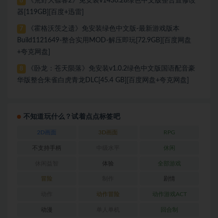
《荒野大镖客2》免安装v1436.28绿色中文版整合置修改
6
器[119GB][百度+迅雷]
《霍格沃茨之遗》免安装绿色中文版-最新游戏版本
7
Build1121649-整合实用MOD-解压即玩[72.9GB][百度网盘
+夸克网盘]
《卧龙：苍天陨落》免安装v1.0.2绿色中文版国语配音豪
8
华版整合朱雀白虎青龙DLC[45.4 GB][百度网盘+夸克网盘]
不知道玩什么？试着点点标签吧
2D画面
3D画面
RPG
不支持手柄
中级水平
休闲
休闲益智
体验
全部游戏
冒险
制作
剧情
动作
动作冒险
动作游戏ACT
动漫
单人单机
回合制