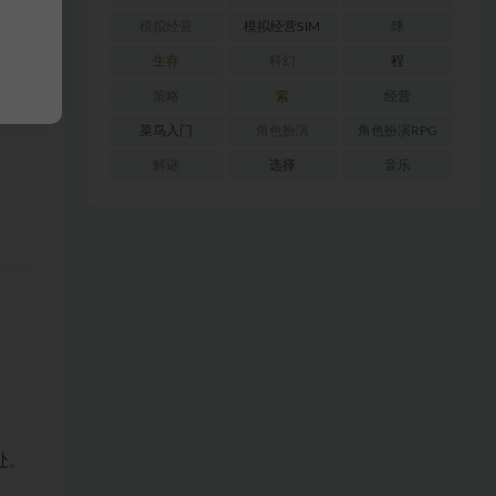
模拟经营
模拟经营SIM
球
生存
科幻
程
策略
索
经营
菜鸟入门
角色扮演
角色扮演RPG
解谜
选择
音乐
处。