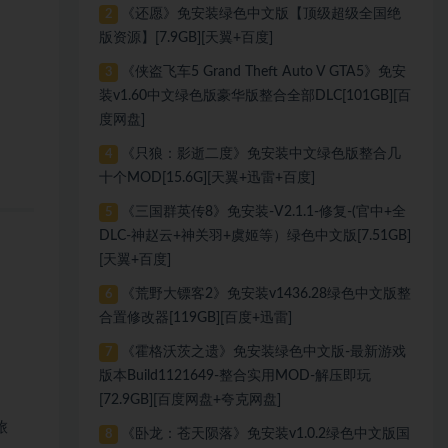
《还愿》免安装绿色中文版【顶级超级全国绝
2
版资源】[7.9GB][天翼+百度]
《侠盗飞车5 Grand Theft Auto V GTA5》免安
3
装v1.60中文绿色版豪华版整合全部DLC[101GB][百
度网盘]
《只狼：影逝二度》免安装中文绿色版整合几
4
十个MOD[15.6G][天翼+迅雷+百度]
《三国群英传8》免安装-V2.1.1-修复-(官中+全
5
DLC-神赵云+神关羽+虞姬等）绿色中文版[7.51GB]
[天翼+百度]
《荒野大镖客2》免安装v1436.28绿色中文版整
6
合置修改器[119GB][百度+迅雷]
《霍格沃茨之遗》免安装绿色中文版-最新游戏
7
版本Build1121649-整合实用MOD-解压即玩
[72.9GB][百度网盘+夸克网盘]
旅
《卧龙：苍天陨落》免安装v1.0.2绿色中文版国
8