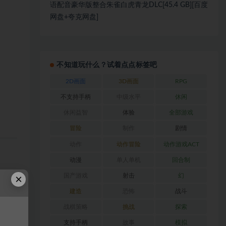
语配音豪华版整合朱雀白虎青龙DLC[45.4 GB][百度
网盘+夸克网盘]
不知道玩什么？试着点点标签吧
2D画面
3D画面
RPG
不支持手柄
中级水平
休闲
休闲益智
体验
全部游戏
冒险
制作
剧情
动作
动作冒险
动作游戏ACT
动漫
单人单机
回合制
×
国产游戏
射击
幻
建造
恐怖
战斗
战棋策略
挑战
探索
支持手柄
故事
模拟