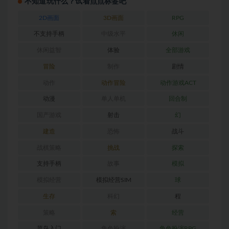
不知道玩什么？试着点点标签吧
2D画面
3D画面
RPG
不支持手柄
中级水平
休闲
休闲益智
体验
全部游戏
冒险
制作
剧情
动作
动作冒险
动作游戏ACT
动漫
单人单机
回合制
国产游戏
射击
幻
建造
恐怖
战斗
战棋策略
挑战
探索
支持手柄
故事
模拟
模拟经营
模拟经营SIM
球
生存
科幻
程
策略
索
经营
菜鸟入门
角色扮演
角色扮演RPG