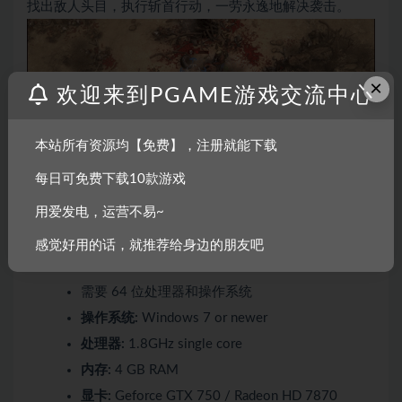
找出敌人头目，执行斩首行动，一劳永逸地解决袭击。
×
欢迎来到PGAME游戏交流中心
本站所有资源均【免费】，注册就能下载
系统需求
每日可免费下载10款游戏
用爱发电，运营不易~
最低配置:
感觉好用的话，就推荐给身边的朋友吧
需要 64 位处理器和操作系统
操作系统:
Windows 7 or newer
处理器:
1.8GHz single core
内存:
4 GB RAM
显卡:
Geforce GTX 750 / Radeon HD 7870