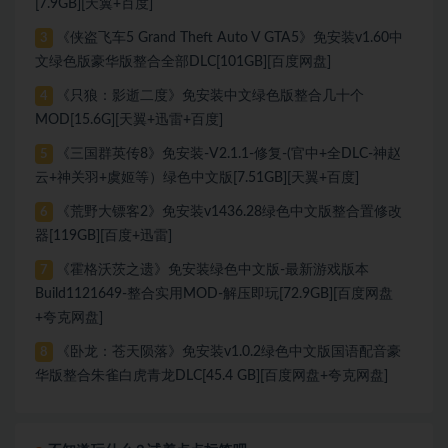
[7.9GB][天翼+百度]
《侠盗飞车5 Grand Theft Auto V GTA5》免安装v1.60中
3
文绿色版豪华版整合全部DLC[101GB][百度网盘]
《只狼：影逝二度》免安装中文绿色版整合几十个
4
MOD[15.6G][天翼+迅雷+百度]
《三国群英传8》免安装-V2.1.1-修复-(官中+全DLC-神赵
5
云+神关羽+虞姬等）绿色中文版[7.51GB][天翼+百度]
《荒野大镖客2》免安装v1436.28绿色中文版整合置修改
6
器[119GB][百度+迅雷]
《霍格沃茨之遗》免安装绿色中文版-最新游戏版本
7
Build1121649-整合实用MOD-解压即玩[72.9GB][百度网盘
+夸克网盘]
《卧龙：苍天陨落》免安装v1.0.2绿色中文版国语配音豪
8
华版整合朱雀白虎青龙DLC[45.4 GB][百度网盘+夸克网盘]