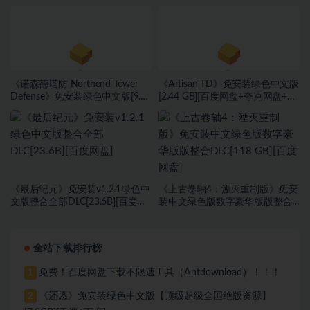
色中文版[461 MB][百度网盘+夸
装v1.0绿色中文版[10.91 GB][百度
克网盘+迅雷网盘]
网盘
《诺森德塔防 Northend Tower
《Artisan TD》免安装绿色中文版
Defense》免安装绿色中文版[9.51
[2.44 GB][百度网盘+夸克网盘+迅
GB][百度网盘+夸克网盘+迅雷网
雷网盘] (2)
盘]
《最后纪元》免安装v1.2.1绿色中
《上古卷轴4：湮灭重制版》免安
文版整合全部DLC[23.6B][百度网
装中文绿色版数字豪华版版整合
盘]
DLC[118 GB][百度网盘]
全站下载排行榜
免费！百度网盘下载不限速工具（Antdownload）！！！
1
《还愿》免安装绿色中文版【顶级超级全国绝版资源】
2