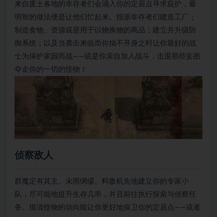
来自废土各地的幸存者们会涌入你的定居点寻求庇护，最
明智的做法便是让他们忙起来。指派幸存者们建造工厂；
制造食物、资源或是用于以物换物的商品；建立并升级防
御系统；以及当袭击来临而你抽不开身之时让你最好的战
士为保护家园而战——或是你亲自加入战斗，击退那些妄图
夺走你的一切的怪物！
侦察敌人
群魔定有其主。未雨绸缪、料敌机先地建立你的专家小
队，尽可能地提升生存几率，并且前往执行探索与侦察任
务。摸清怪物的动向能让你更好地保卫你的定居点——或者