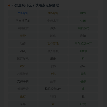
不知道玩什么？试着点点标签吧
2D画面
3D画面
RPG
不支持手柄
中级水平
休闲
休闲益智
体验
全部游戏
冒险
制作
剧情
动作
动作冒险
动作游戏ACT
动漫
单人单机
回合制
国产游戏
射击
幻
建造
恐怖
战斗
战棋策略
挑战
探索
支持手柄
故事
模拟
模拟经营
模拟经营SIM
球
生存
科幻
程
策略
索
经营