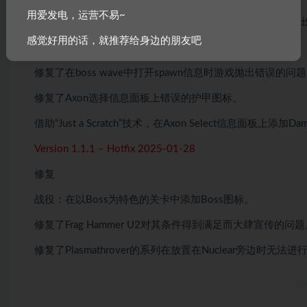
用爱发电，运营不易~
修复了游戏在选择不删除Survival Wave 30上的任何防御
感觉好用的话，就推荐给身边的朋友吧
修复了重播时弹出删除防御提示的问题。
修复了在boss wave中打开spawn信息时游戏抛出错误的问
修复了Axon选择信息面板上错误的护甲图标。
借助“Just a Scratch”技术，在Axon Select信息面板上添加D
Version 1.1.1 – Hotfix 2025-01-28
修复
战役：在以Boss为特色的关卡中添加Boss图标。
修复了Frag Hammer U2对其条件得到满足而大肆宣传的问题
修复了Plasmathrover的系列在放置在Nuclear旁边时无