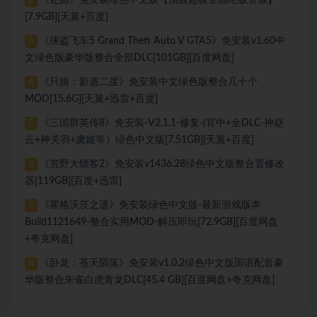
2
[7.9GB][天翼+百度]
《侠盗飞车5 Grand Theft Auto V GTA5》免安装v1.60中
3
文绿色版豪华版整合全部DLC[101GB][百度网盘]
《只狼：影逝二度》免安装中文绿色版整合几十个
4
MOD[15.6G][天翼+迅雷+百度]
《三国群英传8》免安装-V2.1.1-修复-(官中+全DLC-神赵
5
云+神关羽+虞姬等）绿色中文版[7.51GB][天翼+百度]
《荒野大镖客2》免安装v1436.28绿色中文版整合置修改
6
器[119GB][百度+迅雷]
《霍格沃茨之遗》免安装绿色中文版-最新游戏版本
7
Build1121649-整合实用MOD-解压即玩[72.9GB][百度网盘
+夸克网盘]
《卧龙：苍天陨落》免安装v1.0.2绿色中文版国语配音豪
8
华版整合朱雀白虎青龙DLC[45.4 GB][百度网盘+夸克网盘]