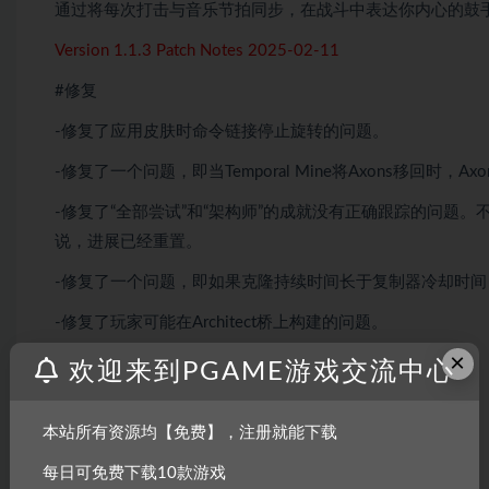
通过将每次打击与音乐节拍同步，在战斗中表达你内心的鼓
Version 1.1.3 Patch Notes 2025-02-11
#修复
-修复了应用皮肤时命令链接停止旋转的问题。
-修复了一个问题，即当Temporal Mine将Axons移回时，Ax
-修复了“全部尝试”和“架构师”的成就没有正确跟踪的问题
说，进展已经重置。
-修复了一个问题，即如果克隆持续时间长于复制器冷却时
-修复了玩家可能在Architect桥上构建的问题。
×
Version 1.1.2 – Hotfix 2025-02-01
欢迎来到PGAME游戏交流中心
修复
本站所有资源均【免费】，注册就能下载
修复了触发时目标标记U3导致错误的问题。
每日可免费下载10款游戏
修复了Nuclear U3指示器导致错误的问题。