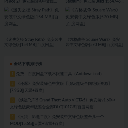
Palace 2》免安装绿色中文版
Stadium》免安装Build 15647467
[23.6B][百度网盘]
绿色中文版[1.81 GB][百度网盘]
《迷失之径 Stray Path》免安装中
《方格战争 ⁤Square Wars》免安
文绿色版[154 MB][百度网盘]
装中文绿色版[570 MB][百度网盘]
全站下载排行榜
免费！百度网盘下载不限速工具（Antdownload）！！！
1
《还愿》免安装绿色中文版【顶级超级全国绝版资源】
2
[7.9GB][天翼+百度]
《侠盗飞车5 Grand Theft Auto V GTA5》免安装v1.60中
3
文绿色版豪华版整合全部DLC[101GB][百度网盘]
《只狼：影逝二度》免安装中文绿色版整合几十个
4
MOD[15.6G][天翼+迅雷+百度]