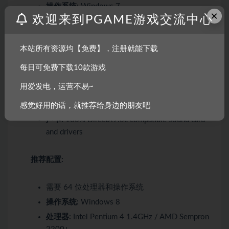
操作系统:
Windows 7
×
欢迎来到PGAME游戏交流中心
处理器:
Intel Pentium III 1200Mhz / AMD Athlon
MP
内存:
500 MB RAM
本站所有资源均【免费】，注册就能下载
显卡:
AMD Radeon 8500 Series 64MB or NVIDIA
每日可免费下载10款游戏
GeForce 3
用爱发电，运营不易~
DirectX 版本:
9.0
存储空间:
需要 500 MB 可用空间
感觉好用的话，就推荐给身边的朋友吧
声卡:
100% DirectX9.0c compatible sound card
and drivers
推荐配置:
需要 64 位处理器和操作系统
操作系统:
Windows 8
处理器:
Intel Pentium 4 1.4GHz / AMD Sempron