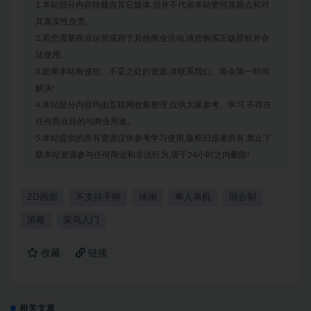
1.本站部分内容转载自其它媒体,但并不代表本站赞同其观点和对
其真实性负责。
2.若您需要商业运营或用于其他商业活动,请您购买正版授权并合
法使用。
3.如果本站有侵犯、不妥之处的资源,请联系我们。将会第一时间
解决!
4.本站部分内容均由互联网收集整理,仅供大家参考、学习,不存在
任何商业目的与商业用途。
5.本站提供的所有资源仅供参考学习使用,版权归原著所有,禁止下
载本站资源参与任何商业和非法行为,请于24小时之内删除!
2D画面
不支持手柄
休闲
单人单机
回合制
策略
菜鸟入门
收藏
链接
相关文章