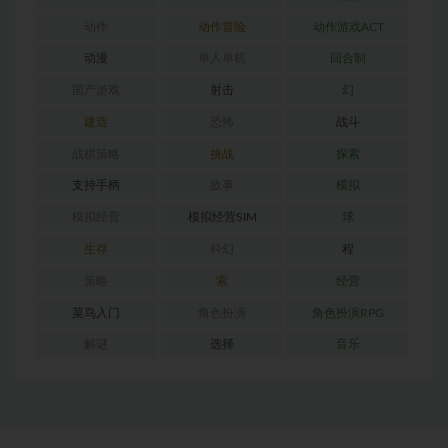
动作
动作冒险
动作游戏ACT
动漫
单人单机
回合制
国产游戏
射击
幻
建造
恐怖
战斗
战棋策略
挑战
探索
支持手柄
故事
模拟
模拟经营
模拟经营SIM
球
生存
科幻
程
策略
索
经营
菜鸟入门
角色扮演
角色扮演RPG
解谜
选择
音乐