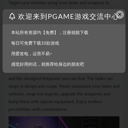
Target your enemies using your tanks and weapons to
unleash your powers to inflict massive damage.
×
欢迎来到PGAME游戏交流中心
本站所有资源均【免费】，注册就能下载
每日可免费下载10款游戏
用爱发电，运营不易~
Salvage and Build!
感觉好用的话，就推荐给身边的朋友吧
– Scavenge new tanks and customize them with fresh paint
and the strongest firepower you can find. The tanks can
range in design and scope. Freely customize your tanks and
vehicles, swap out engines, upgrade the weaponry and
bump them with special equipment. Enjoy endless
possibilities with combinations.