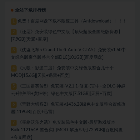
全站下载排行榜
免费！百度网盘下载不限速工具（Antdownload）！！！
1
《还愿》免安装绿色中文版【顶级超级全国绝版资源】
2
[7.9GB][天翼+百度]
《侠盗飞车5 Grand Theft Auto V GTA5》免安装v1.60中
3
文绿色版豪华版整合全部DLC[101GB][百度网盘]
《只狼：影逝二度》免安装中文绿色版整合几十个
4
MOD[15.6G][天翼+迅雷+百度]
《三国群英传8》免安装-V2.1.1-修复-(官中+全DLC-神赵
5
云+神关羽+虞姬等）绿色中文版[7.51GB][天翼+百度]
《荒野大镖客2》免安装v1436.28绿色中文版整合置修改
6
器[119GB][百度+迅雷]
《霍格沃茨之遗》免安装绿色中文版-最新游戏版本
7
Build1121649-整合实用MOD-解压即玩[72.9GB][百度网盘
+夸克网盘]