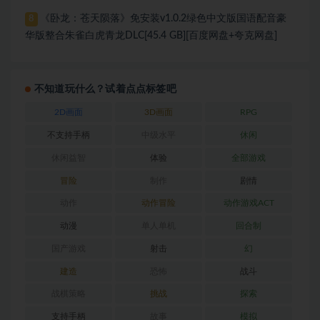
《卧龙：苍天陨落》免安装v1.0.2绿色中文版国语配音豪
8
华版整合朱雀白虎青龙DLC[45.4 GB][百度网盘+夸克网盘]
不知道玩什么？试着点点标签吧
2D画面
3D画面
RPG
不支持手柄
中级水平
休闲
休闲益智
体验
全部游戏
冒险
制作
剧情
动作
动作冒险
动作游戏ACT
动漫
单人单机
回合制
国产游戏
射击
幻
建造
恐怖
战斗
战棋策略
挑战
探索
支持手柄
故事
模拟