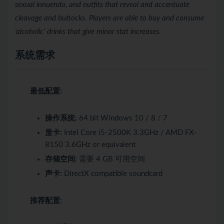
sexual innuendo, and outfits that reveal and accentuate
cleavage and buttocks. Players are able to buy and consume
‘alcoholic’ drinks that give minor stat increases.
系统需求
最低配置:
操作系统:
64 bit Windows 10 / 8 / 7
显卡:
Intel Core i5-2500K 3.3GHz / AMD FX-
8150 3.6GHz or equivalent
存储空间:
需要 4 GB 可用空间
声卡:
DirectX compatible soundcard
推荐配置: