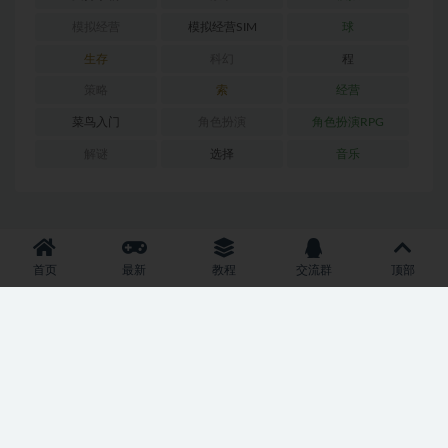
模拟经营
模拟经营SIM
球
生存
科幻
程
策略
索
经营
菜鸟入门
角色扮演
角色扮演RPG
解谜
选择
音乐
本站所有资源来源均来自网络分享，所有资源均免费提供给会员进行学习研究
首页
最新
教程
交流群
顶部
用，请于下载24小时内删除资源，所有资源请勿用于商业行为！如有侵权请附
上版权证明发送至邮箱：2191677791@qq.com，经过查证我们会立即删除。
|
友情提示：适量游戏有益身心健康，请勿长时间沉迷游戏，注意保护视力并预
防近视，保重身体！
我们立足于香港，对全球华人服务，请未成年网友自觉离
开！
|
Copyright © 2009-2022 pgame.vip PGAME-游戏交流中心 All Rights
Reserved