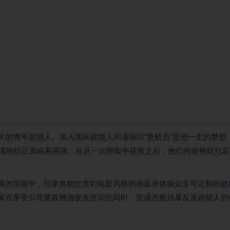
强大的青年超能人。加入国际超能人间谍组织“意航员”是他一生的梦想
谍组织正面临着困境：在从一次绑架中获救之后，他们的领袖就判若
阴谋的冒险中，玩家将能欣赏到电影风格的画面并体验众多可定制的超
玩家在享受引导莱兹神游敌友意识的同时，完成击败残暴反派超能人的