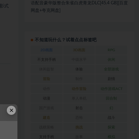
语配音豪华版整合朱雀白虎青龙DLC[45.4 GB][百度
电影式
网盘+夸克网盘]
不知道玩什么？试着点点标签吧
2D画面
3D画面
RPG
不支持手柄
中级水平
休闲
休闲益智
体验
全部游戏
冒险
制作
剧情
动作
动作冒险
动作游戏ACT
动漫
单人单机
回合制
×
国产游戏
射击
幻
建造
恐怖
战斗
战棋策略
挑战
探索
支持手柄
故事
模拟