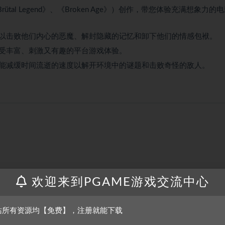
rütal Legend》、《Broken Age》）创作，带您体验充满想象力的
以击败他们内心的恶魔、解封隐藏的记忆和卸下他们的情感包袱。
受丰富、刺激又有趣的平台游戏体验。
能减缓时间流逝的速度以解开环境中的谜题和击败奇怪的敌人。
欢迎来到PGAME游戏交流中心
站所有资源均【免费】，注册就能下载
0T