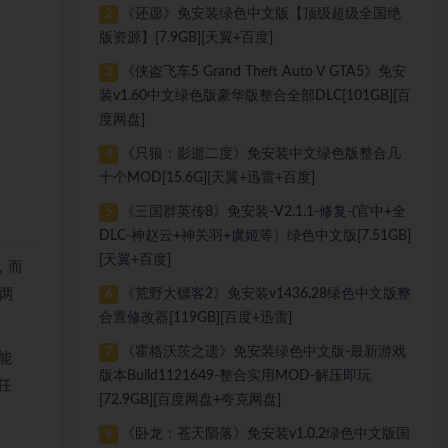
《还愿》免安装绿色中文版【顶级超级全国绝
2
版资源】[7.9GB][天翼+百度]
《侠盗飞车5 Grand Theft Auto V GTA5》免安
3
装v1.60中文绿色版豪华版整合全部DLC[101GB][百
度网盘]
《只狼：影逝二度》免安装中文绿色版整合几
4
十个MOD[15.6G][天翼+迅雷+百度]
《三国群英传8》免安装-V2.1.1-修复-(官中+全
5
DLC-神赵云+神关羽+虞姬等）绿色中文版[7.51GB]
[天翼+百度]
，而
两
《荒野大镖客2》免安装v1436.28绿色中文版整
6
合置修改器[119GB][百度+迅雷]
《霍格沃茨之遗》免安装绿色中文版-最新游戏
7
能
版本Build1121649-整合实用MOD-解压即玩
任
[72.9GB][百度网盘+夸克网盘]
《卧龙：苍天陨落》免安装v1.0.2绿色中文版国
8