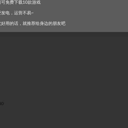
日可免费下载10款游戏
爱发电，运营不易~
60
觉好用的话，就推荐给身边的朋友吧
80