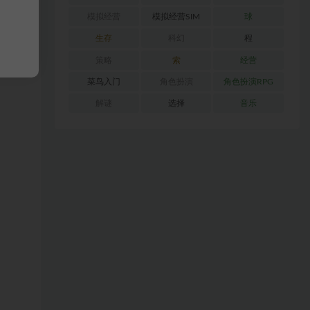
模拟经营
模拟经营SIM
球
生存
科幻
程
策略
索
经营
菜鸟入门
角色扮演
角色扮演RPG
解谜
选择
音乐