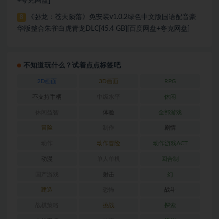
+夸克网盘]
《卧龙：苍天陨落》免安装v1.0.2绿色中文版国语配音豪
8
华版整合朱雀白虎青龙DLC[45.4 GB][百度网盘+夸克网盘]
不知道玩什么？试着点点标签吧
2D画面
3D画面
RPG
不支持手柄
中级水平
休闲
休闲益智
体验
全部游戏
冒险
制作
剧情
动作
动作冒险
动作游戏ACT
动漫
单人单机
回合制
国产游戏
射击
幻
建造
恐怖
战斗
战棋策略
挑战
探索