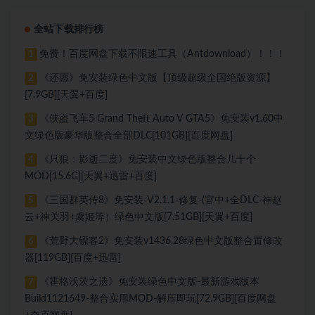
复手柄[51.1 GB][百度网盘]
全站下载排行榜
免费！百度网盘下载不限速工具（Antdownload）！！！
1
《还愿》免安装绿色中文版【顶级超级全国绝版资源】
2
[7.9GB][天翼+百度]
《侠盗飞车5 Grand Theft Auto V GTA5》免安装v1.60中
3
文绿色版豪华版整合全部DLC[101GB][百度网盘]
《只狼：影逝二度》免安装中文绿色版整合几十个
4
MOD[15.6G][天翼+迅雷+百度]
《三国群英传8》免安装-V2.1.1-修复-(官中+全DLC-神赵
5
云+神关羽+虞姬等）绿色中文版[7.51GB][天翼+百度]
《荒野大镖客2》免安装v1436.28绿色中文版整合置修改
6
器[119GB][百度+迅雷]
《霍格沃茨之遗》免安装绿色中文版-最新游戏版本
7
Build1121649-整合实用MOD-解压即玩[72.9GB][百度网盘