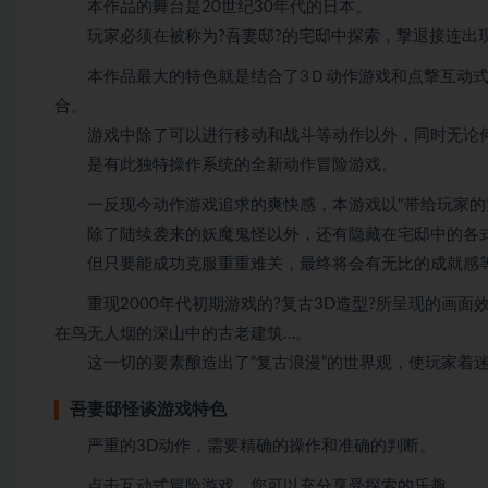
本作品的舞台是20世纪30年代的日本。
玩家必须在被称为?吾妻邸?的宅邸中探索，撃退接连出现
本作品最大的特色就是结合了3Ｄ动作游戏和点撃互动式
合。
游戏中除了可以进行移动和战斗等动作以外，同时无论何
是有此独特操作系统的全新动作冒险游戏。
一反现今动作游戏追求的爽快感，本游戏以"带给玩家的
除了陆续袭来的妖魔鬼怪以外，还有隐藏在宅邸中的各式
但只要能成功克服重重难关，最终将会有无比的成就感
重现2000年代初期游戏的?复古3D造型?所呈现的画面
在鸟无人烟的深山中的古老建筑…。
这一切的要素酿造出了“复古浪漫”的世界观，使玩家着
吾妻邸怪谈游戏特色
严重的3D动作，需要精确的操作和准确的判断。
点击互动式冒险游戏，您可以充分享受探索的乐趣。