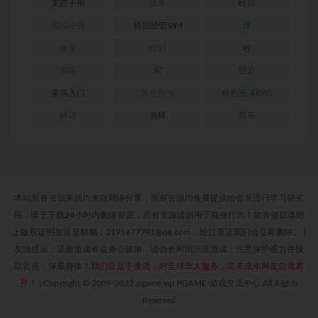
支持手柄
故事
模拟
模拟经营
模拟经营SIM
球
生存
科幻
程
策略
索
经营
菜鸟入门
角色扮演
角色扮演RPG
解谜
选择
音乐
本站所有资源来源均来自网络分享，所有资源均免费提供给会员进行学习研究
用，请于下载24小时内删除资源，所有资源请勿用于商业行为！如有侵权请附
上版权证明发送至邮箱：2191677791@qq.com，经过查证我们会立即删除。
|
友情提示：适量游戏有益身心健康，请勿长时间沉迷游戏，注意保护视力并预
防近视，保重身体！
我们立足于香港，对全球华人服务，请未成年网友自觉离
开！
|
Copyright © 2009-2022 pgame.vip PGAME-游戏交流中心 All Rights
Reserved