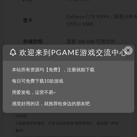
GeForce GTX 950M / 屏幕分辨
显卡
1920 x 1080
存储空间
需要 300 MB 可用空间
×
欢迎来到PGAME游戏交流中心
本站所有资源均【免费】，注册就能下载
每日可免费下载10款游戏
声明：
用爱发电，运营不易~
1.本站部分内容转载自其它媒体,但并不代表本站赞同其观点和对
其真实性负责。
感觉好用的话，就推荐给身边的朋友吧
2.若您需要商业运营或用于其他商业活动,请您购买正版授权并合
法使用。
3.如果本站有侵犯、不妥之处的资源,请联系我们。将会第一时间
解决!