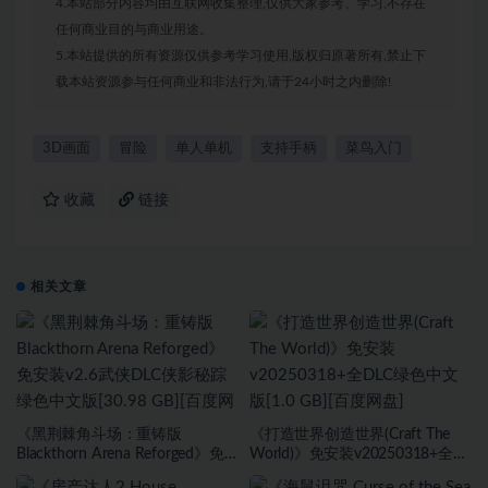
4.本站部分内容均由互联网收集整理,仅供大家参考、学习,不存在
任何商业目的与商业用途。
5.本站提供的所有资源仅供参考学习使用,版权归原著所有,禁止下
载本站资源参与任何商业和非法行为,请于24小时之内删除!
3D画面
冒险
单人单机
支持手柄
菜鸟入门
收藏
链接
相关文章
《黑荆棘角斗场：重铸版
《打造世界创造世界(Craft The
Blackthorn Arena Reforged》免
World)》免安装v20250318+全
安装v2.6武侠DLC侠影秘踪绿色中
DLC绿色中文版[1.0 GB][百度网