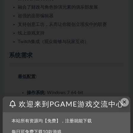
融合了财政与角色扮演元素的俱乐部发展
超强的面部编辑器
支持创意工坊，从而让你能创立现实中的联赛
线上游戏支持
Twitch集成（观众能够与玩家互动）
系统需求
最低配置:
操作系统:
Windows 7 64-bit
×
处理器:
1 GHz
欢迎来到PGAME游戏交流中心
内存:
1 GB RAM
显卡:
Shaders 3.0, minimal resolution 1024 x
本站所有资源均【免费】，注册就能下载
768, recommended dedicated graphics card with
每日可免费下载10款游戏
512 MB of RAM