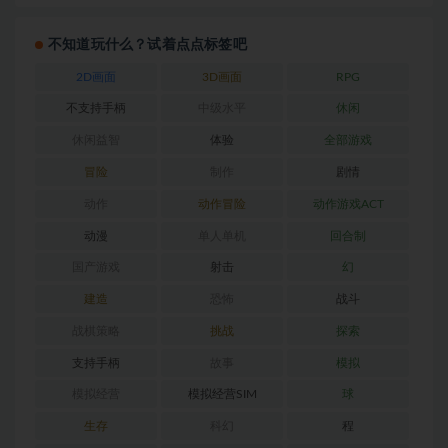
不知道玩什么？试着点点标签吧
2D画面
3D画面
RPG
不支持手柄
中级水平
休闲
休闲益智
体验
全部游戏
冒险
制作
剧情
动作
动作冒险
动作游戏ACT
动漫
单人单机
回合制
国产游戏
射击
幻
建造
恐怖
战斗
战棋策略
挑战
探索
支持手柄
故事
模拟
模拟经营
模拟经营SIM
球
生存
科幻
程