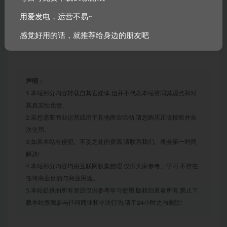
DirectX 版本:
9.0c
用爱发电，运营不易~
存储空间:
需要 800 MB 可用空间
感觉好用的话，就推荐给身边的朋友吧
声明：
1.本站部分内容转载自其它媒体,但并不代表本站赞同其观点和对
其真实性负责。
2.若您需要商业运营或用于其他商业活动,请您购买正版授权并合
法使用。
3.如果本站有侵犯、不妥之处的资源,请联系我们。将会第一时间
解决!
4.本站部分内容均由互联网收集整理,仅供大家参考、学习,不存在
任何商业目的与商业用途。
5.本站提供的所有资源仅供参考学习使用,版权归原著所有,禁止下
载本站资源参与任何商业和非法行为,请于24小时之内删除!