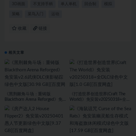
3D画面
不支持手柄
单人单机
回合制
模拟
策略
菜鸟入门
运动
收藏
链接
相关文章
《黑荆棘角斗场：重铸版
《打造世界创造世界(Craft The
Blackthorn Arena Reforged》免
World)》免安装v20250318+全
安装v2.6武侠DLC侠影秘踪绿色中
DLC绿色中文版[1.0 GB][百度网
文版[30.98 GB][百度网盘]
盘]