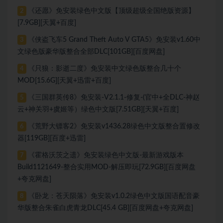
《还愿》免安装绿色中文版【顶级超级全国绝版资源】
2
[7.9GB][天翼+百度]
《侠盗飞车5 Grand Theft Auto V GTA5》免安装v1.60中
3
文绿色版豪华版整合全部DLC[101GB][百度网盘]
《只狼：影逝二度》免安装中文绿色版整合几十个
4
MOD[15.6G][天翼+迅雷+百度]
《三国群英传8》免安装-V2.1.1-修复-(官中+全DLC-神赵
5
云+神关羽+虞姬等）绿色中文版[7.51GB][天翼+百度]
《荒野大镖客2》免安装v1436.28绿色中文版整合置修改
6
器[119GB][百度+迅雷]
《霍格沃茨之遗》免安装绿色中文版-最新游戏版本
7
Build1121649-整合实用MOD-解压即玩[72.9GB][百度网盘
+夸克网盘]
《卧龙：苍天陨落》免安装v1.0.2绿色中文版国语配音豪
8
华版整合朱雀白虎青龙DLC[45.4 GB][百度网盘+夸克网盘]