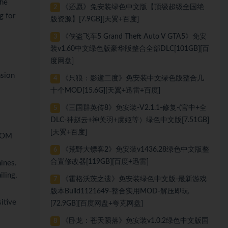
the
《还愿》免安装绿色中文版【顶级超级全国绝
2
g for
版资源】[7.9GB][天翼+百度]
《侠盗飞车5 Grand Theft Auto V GTA5》免安
3
装v1.60中文绿色版豪华版整合全部DLC[101GB][百
度网盘]
asion
《只狼：影逝二度》免安装中文绿色版整合几
4
十个MOD[15.6G][天翼+迅雷+百度]
《三国群英传8》免安装-V2.1.1-修复-(官中+全
5
DLC-神赵云+神关羽+虞姬等）绿色中文版[7.51GB]
[天翼+百度]
FROM
《荒野大镖客2》免安装v1436.28绿色中文版整
6
合置修改器[119GB][百度+迅雷]
hines.
iling,
《霍格沃茨之遗》免安装绿色中文版-最新游戏
7
版本Build1121649-整合实用MOD-解压即玩
itive
[72.9GB][百度网盘+夸克网盘]
《卧龙：苍天陨落》免安装v1.0.2绿色中文版国
8