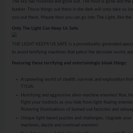
The sky has flickered and gone out. The food is gone and the 
bunker. Those things out there in the dark will only take so lon
you out there. Maybe then you can go into The Light, like the
Only The Light Can Keep Us Safe.
THE LIGHT KEEPS US SAFE is a procedurally-generated apocaly
to avoid terrifying machines that patrol the desolate world, an
Featuring these terrifying and entertainingly bleak things:
A sprawling world of stealth, survival, and explorati
T?LVA.
Horrifying and aggressive alien-machine enemies! Run, hide
Fight your instincts as you hide from light-fearing enemies
flickering illuminations of burned out factories and railwa
Unique light-based puzzles and challenges. Upgrade your m
machines, dazzle and overload enemies!