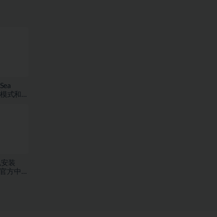
Sea
存模式和海
7.59
免安装
EAM官方中文
盘]