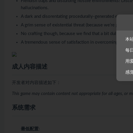
Fiendish traps and disturbing hostile environments! Discov
hallucinations.
A dark and disorentating procedurally-generated environme
A grim sense of existential threat (because we’re good at t
No crafting though, because we find that a bit dull.
本
A tremendous sense of satisfaction in overcoming certain 
每
用
成人内容描述
感
开发者对内容描述如下：
This game may contain content not appropriate for all ages, or m
系统需求
最低配置: