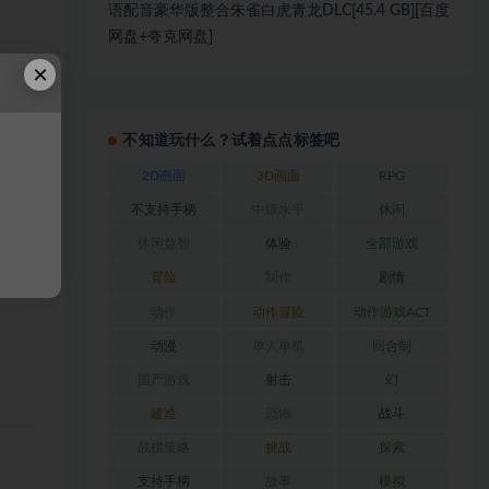
语配音豪华版整合朱雀白虎青龙DLC[45.4 GB][百度
网盘+夸克网盘]
×
不知道玩什么？试着点点标签吧
2D画面
3D画面
RPG
不支持手柄
中级水平
休闲
休闲益智
体验
全部游戏
冒险
制作
剧情
动作
动作冒险
动作游戏ACT
动漫
单人单机
回合制
国产游戏
射击
幻
建造
恐怖
战斗
战棋策略
挑战
探索
支持手柄
故事
模拟