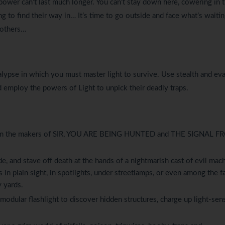
power can’t last much longer. You can’t stay down here, cowering in 
g to find their way in… It’s time to go outside and face what’s waitin
 others…
pse in which you must master light to survive. Use stealth and ev
d employ the powers of Light to unpick their deadly traps.
on from the makers of SIR, YOU ARE BEING HUNTED and THE SIGNAL 
, and stave off death at the hands of a nightmarish cast of evil mac
 in plain sight, in spotlights, under streetlamps, or even among the fa
y yards.
odular flashlight to discover hidden structures, charge up light-sens