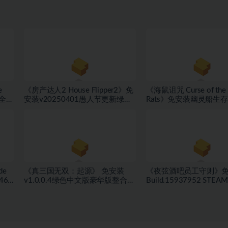
e
《房产达人2 House Flipper2》免
《海鼠诅咒 Curse of the 
+全
安装v20250401愚人节更新绿色
Rats》免安装幽灵船生
度网
中文版[9.37 GB][百度网盘]
盗旗休闲模式绿色中文版[1
GB][百度网盘]
de
《真三国无双：起源》 免安装
《夜弦酒吧员工守则》
467
v1.0.0.4绿色中文版豪华版整合
Build.15937952 ST
盘]
DLC+预购奖励+修复存档闪退+修
绿色版[737 MB][百度网
复手柄[51.1 GB][百度网盘]