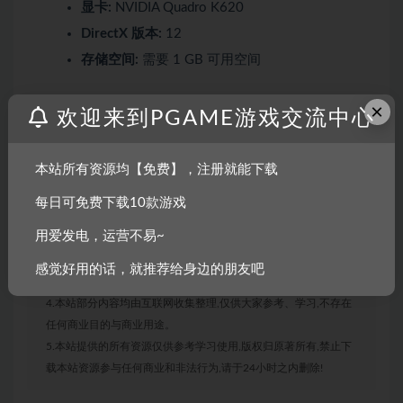
显卡:
NVIDIA Quadro K620
DirectX 版本:
12
存储空间:
需要 1 GB 可用空间
×
欢迎来到PGAME游戏交流中心
声明：
本站所有资源均【免费】，注册就能下载
1.本站部分内容转载自其它媒体,但并不代表本站赞同其观点和对
其真实性负责。
每日可免费下载10款游戏
2.若您需要商业运营或用于其他商业活动,请您购买正版授权并合
用爱发电，运营不易~
法使用。
3.如果本站有侵犯、不妥之处的资源,请联系我们。将会第一时间
感觉好用的话，就推荐给身边的朋友吧
解决!
4.本站部分内容均由互联网收集整理,仅供大家参考、学习,不存在
任何商业目的与商业用途。
5.本站提供的所有资源仅供参考学习使用,版权归原著所有,禁止下
载本站资源参与任何商业和非法行为,请于24小时之内删除!