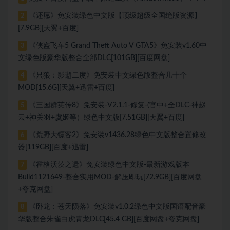
《还愿》免安装绿色中文版【顶级超级全国绝版资源】
2
[7.9GB][天翼+百度]
《侠盗飞车5 Grand Theft Auto V GTA5》免安装v1.60中
3
文绿色版豪华版整合全部DLC[101GB][百度网盘]
《只狼：影逝二度》免安装中文绿色版整合几十个
4
MOD[15.6G][天翼+迅雷+百度]
《三国群英传8》免安装-V2.1.1-修复-(官中+全DLC-神赵
5
云+神关羽+虞姬等）绿色中文版[7.51GB][天翼+百度]
《荒野大镖客2》免安装v1436.28绿色中文版整合置修改
6
器[119GB][百度+迅雷]
《霍格沃茨之遗》免安装绿色中文版-最新游戏版本
7
Build1121649-整合实用MOD-解压即玩[72.9GB][百度网盘
+夸克网盘]
《卧龙：苍天陨落》免安装v1.0.2绿色中文版国语配音豪
8
华版整合朱雀白虎青龙DLC[45.4 GB][百度网盘+夸克网盘]