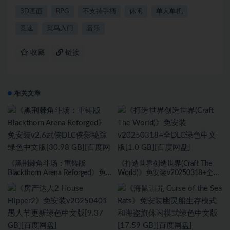
3D画面
RPG
不支持手柄
休闲
单人单机
竞速
菜鸟入门
音乐
收藏
链接
相关文章
《黑荆棘角斗场：重铸版
《打造世界创造世界(Craft The
Blackthorn Arena Reforged》免
World)》免安装v20250318+全
安装v2.6武侠DLC侠影秘踪绿色中
DLC绿色中文版[1.0 GB][百度网
文版[30.98 GB][百度网盘]
盘]