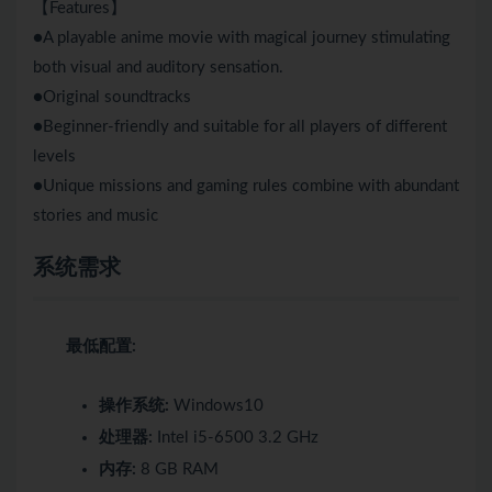
【Features】
●A playable anime movie with magical journey stimulating
both visual and auditory sensation.
●Original soundtracks
●Beginner-friendly and suitable for all players of different
levels
●Unique missions and gaming rules combine with abundant
stories and music
系统需求
最低配置:
操作系统:
Windows10
处理器:
Intel i5-6500 3.2 GHz
内存:
8 GB RAM