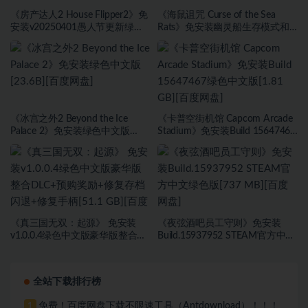
《房产达人2 House Flipper2》免
《海鼠诅咒 Curse of the Sea
安装v20250401愚人节更新绿色
Rats》免安装幽灵船生存模式和
中文版[9.37 GB][百度网盘]
海盗旗休闲模式绿色中文版[17.59
GB][百度网盘]
《冰宫之外2 Beyond the Ice
《卡普空街机馆 Capcom Arcade
Palace 2》免安装绿色中文版
Stadium》免安装Build 15647467
[23.6B][百度网盘]
绿色中文版[1.81 GB][百度网盘]
《真三国无双：起源》 免安装
《夜弦酒吧员工守则》免安装
v1.0.0.4绿色中文版豪华版整合
Build.15937952 STEAM官方中文
DLC+预购奖励+修复存档闪退+修
绿色版[737 MB][百度网盘]
复手柄[51.1 GB][百度网盘]
全站下载排行榜
免费！百度网盘下载不限速工具（Antdownload）！！！
1