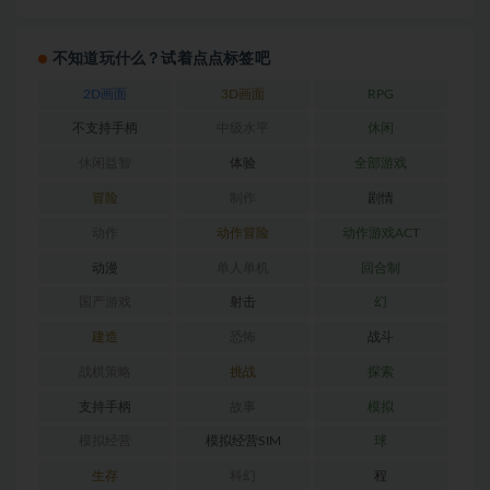
不知道玩什么？试着点点标签吧
2D画面
3D画面
RPG
不支持手柄
中级水平
休闲
休闲益智
体验
全部游戏
冒险
制作
剧情
动作
动作冒险
动作游戏ACT
动漫
单人单机
回合制
国产游戏
射击
幻
建造
恐怖
战斗
战棋策略
挑战
探索
支持手柄
故事
模拟
模拟经营
模拟经营SIM
球
生存
科幻
程