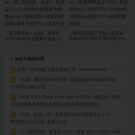
《真三国无双：起源》 免安装
《夜弦酒吧员工守则》免安装
v1.0.0.4绿色中文版豪华版整合
Build.15937952 STEAM官方中文
DLC+预购奖励+修复存档闪退+修
绿色版[737 MB][百度网盘]
复手柄[51.1 GB][百度网盘]
全站下载排行榜
免费！百度网盘下载不限速工具（Antdownload）！！！
1
《还愿》免安装绿色中文版【顶级超级全国绝版资源】
2
[7.9GB][天翼+百度]
《侠盗飞车5 Grand Theft Auto V GTA5》免安装v1.60中
3
文绿色版豪华版整合全部DLC[101GB][百度网盘]
《只狼：影逝二度》免安装中文绿色版整合几十个
4
MOD[15.6G][天翼+迅雷+百度]
《三国群英传8》免安装-V2.1.1-修复-(官中+全DLC-神赵
5