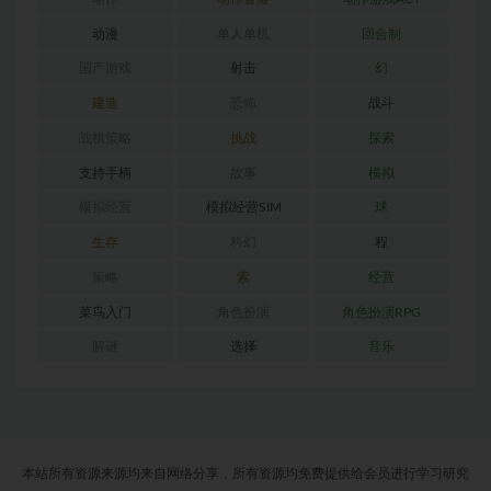
动漫
单人单机
回合制
国产游戏
射击
幻
建造
恐怖
战斗
战棋策略
挑战
探索
支持手柄
故事
模拟
模拟经营
模拟经营SIM
球
生存
科幻
程
策略
索
经营
菜鸟入门
角色扮演
角色扮演RPG
解谜
选择
音乐
本站所有资源来源均来自网络分享，所有资源均免费提供给会员进行学习研究