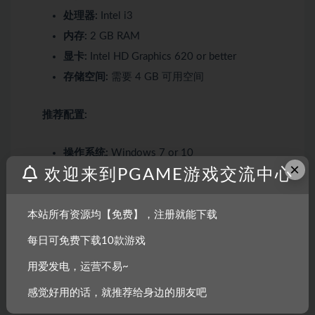
处理器:
Intel i3
内存:
2 GB RAM
显卡:
Intel HD Graphics 620 or better
存储空间:
需要 4 GB 可用空间
推荐配置:
操作系统:
Windows 7 or 10
×
欢迎来到PGAME游戏交流中心
处理器:
Intel i5
内存:
2 GB RAM
显卡:
NVIDIA GeForce GTX 950
本站所有资源均【免费】，注册就能下载
存储空间:
需要 4 GB 可用空间
每日可免费下载10款游戏
用爱发电，运营不易~
感觉好用的话，就推荐给身边的朋友吧
声明：