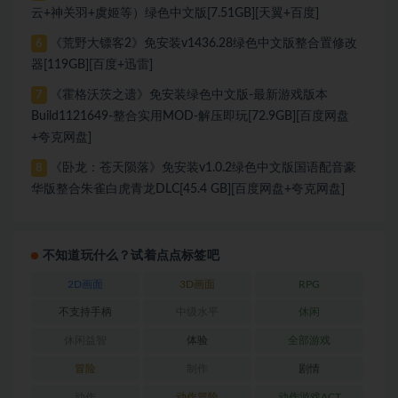
云+神关羽+虞姬等）绿色中文版[7.51GB][天翼+百度]
《荒野大镖客2》免安装v1436.28绿色中文版整合置修改
6
器[119GB][百度+迅雷]
《霍格沃茨之遗》免安装绿色中文版-最新游戏版本
7
Build1121649-整合实用MOD-解压即玩[72.9GB][百度网盘
+夸克网盘]
《卧龙：苍天陨落》免安装v1.0.2绿色中文版国语配音豪
8
华版整合朱雀白虎青龙DLC[45.4 GB][百度网盘+夸克网盘]
不知道玩什么？试着点点标签吧
2D画面
3D画面
RPG
不支持手柄
中级水平
休闲
休闲益智
体验
全部游戏
冒险
制作
剧情
动作
动作冒险
动作游戏ACT