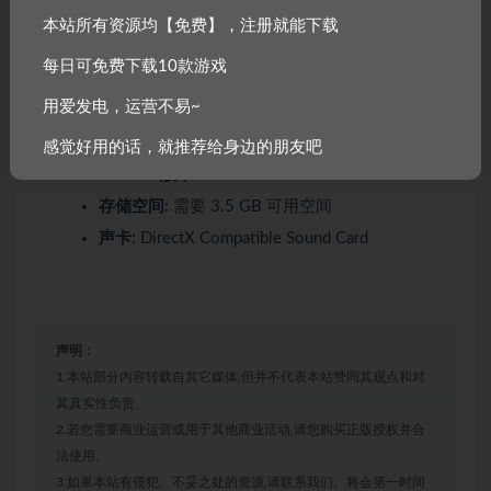
本站所有资源均【免费】，注册就能下载
处理器:
AMD A10-Series 3.4GHz / Intel? Core?
i5 2.4GHz
每日可免费下载10款游戏
内存:
8 GB RAM
用爱发电，运营不易~
显卡:
AMD Radeon? R7 260X / NVIDIA?
GeForce? GTX 750
感觉好用的话，就推荐给身边的朋友吧
DirectX 版本:
11
存储空间:
需要 3.5 GB 可用空间
声卡:
DirectX Compatible Sound Card
声明：
1.本站部分内容转载自其它媒体,但并不代表本站赞同其观点和对
其真实性负责。
2.若您需要商业运营或用于其他商业活动,请您购买正版授权并合
法使用。
3.如果本站有侵犯、不妥之处的资源,请联系我们。将会第一时间