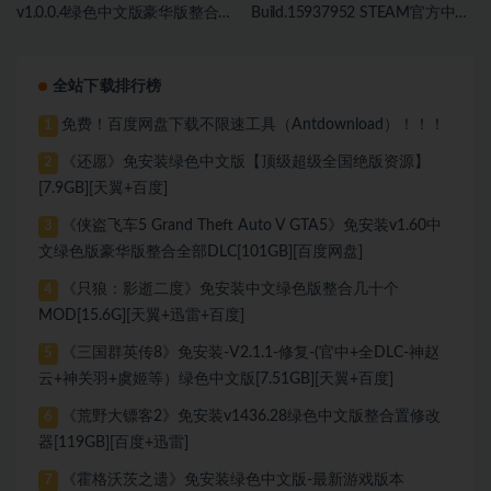
v1.0.0.4绿色中文版豪华版整合
Build.15937952 STEAM官方中文
DLC+预购奖励+修复存档闪退+修
绿色版[737 MB][百度网盘]
复手柄[51.1 GB][百度网盘]
全站下载排行榜
免费！百度网盘下载不限速工具（Antdownload）！！！
1
《还愿》免安装绿色中文版【顶级超级全国绝版资源】
2
[7.9GB][天翼+百度]
《侠盗飞车5 Grand Theft Auto V GTA5》免安装v1.60中
3
文绿色版豪华版整合全部DLC[101GB][百度网盘]
《只狼：影逝二度》免安装中文绿色版整合几十个
4
MOD[15.6G][天翼+迅雷+百度]
《三国群英传8》免安装-V2.1.1-修复-(官中+全DLC-神赵
5
云+神关羽+虞姬等）绿色中文版[7.51GB][天翼+百度]
《荒野大镖客2》免安装v1436.28绿色中文版整合置修改
6
器[119GB][百度+迅雷]
《霍格沃茨之遗》免安装绿色中文版-最新游戏版本
7