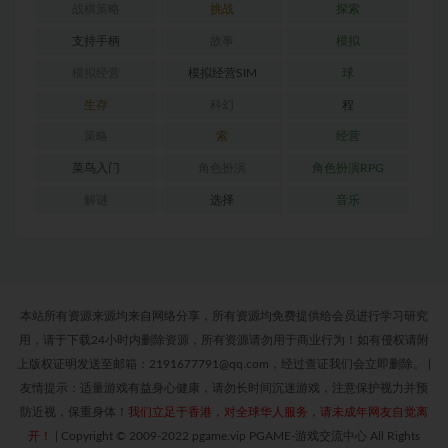
战棋策略
挑战
探索
支持手柄
故事
模拟
模拟经营
模拟经营SIM
球
生存
科幻
程
策略
索
经营
菜鸟入门
角色扮演
角色扮演RPG
解谜
选择
音乐
本站所有资源来源均来自网络分享，所有资源均免费提供给会员进行学习研究
用，请于下载24小时内删除资源，所有资源请勿用于商业行为！如有侵权请附
上版权证明发送至邮箱：2191677791@qq.com，经过查证我们会立即删除。
|
友情提示：适量游戏有益身心健康，请勿长时间沉迷游戏，注意保护视力并预
防近视，保重身体！
我们立足于香港，对全球华人服务，请未成年网友自觉离
开！
|
Copyright © 2009-2022 pgame.vip PGAME-游戏交流中心 All Rights