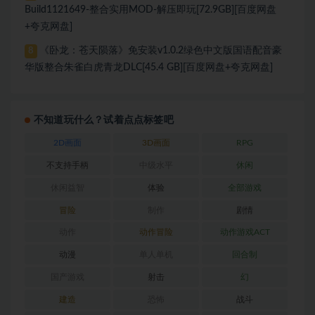
Build1121649-整合实用MOD-解压即玩[72.9GB][百度网盘
+夸克网盘]
《卧龙：苍天陨落》免安装v1.0.2绿色中文版国语配音豪
8
华版整合朱雀白虎青龙DLC[45.4 GB][百度网盘+夸克网盘]
不知道玩什么？试着点点标签吧
2D画面
3D画面
RPG
不支持手柄
中级水平
休闲
休闲益智
体验
全部游戏
冒险
制作
剧情
动作
动作冒险
动作游戏ACT
动漫
单人单机
回合制
国产游戏
射击
幻
建造
恐怖
战斗