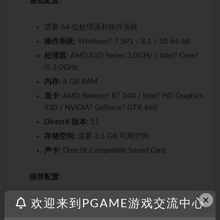
最低配置:
需要 64 位处理器和操作系统
操作系统:
Windows? 7 SP1 / 8.1 / 10 64-bit
处理器:
AMD A10-Series 3.0GHz / Intel? Core?
i5 2.0GHz
内存:
4 GB RAM
显卡:
AMD Radeon? R7 240 / Intel? HD Graphics
530 / NVIDIA? GeForce? GTX 460
DirectX 版本:
11
存储空间:
需要 3.5 GB 可用空间
声卡:
DirectX Compatible Sound Card
推荐配置:
×
欢迎来到PGAME游戏交流中心
需要 64 位处理器和操作系统
操作系统:
Windows? 7 SP1 / 8.1 / 10 64-bit