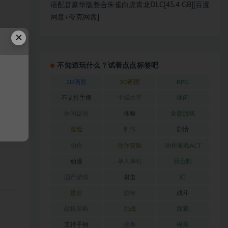
语配音豪华版整合朱雀白虎青龙DLC[45.4 GB][百度
网盘+夸克网盘]
×
不知道玩什么？试着点点标签吧
2D画面
3D画面
RPG
不支持手柄
中级水平
休闲
休闲益智
体验
全部游戏
冒险
制作
剧情
动作
动作冒险
动作游戏ACT
动漫
单人单机
回合制
国产游戏
射击
幻
建造
恐怖
战斗
战棋策略
挑战
探索
支持手柄
故事
模拟