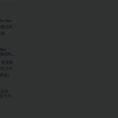
Sea
存模式和海
7.59
免安装
EAM官方中文
盘]