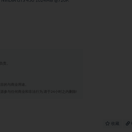
| NVIDIA GTS 450 1024MB @720P.
负责。
业目的与商业用途。
源参与任何商业和非法行为,请于24小时之内删除!
收藏