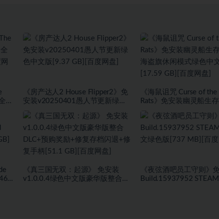
e
《房产达人2 House Flipper2》免
《海鼠诅咒 Curse of the 
+全
安装v20250401愚人节更新绿色
Rats》免安装幽灵船生
度网
中文版[9.37 GB][百度网盘]
盗旗休闲模式绿色中文版[1
GB][百度网盘]
de
《真三国无双：起源》 免安装
《夜弦酒吧员工守则》
467
v1.0.0.4绿色中文版豪华版整合
Build.15937952 ST
盘]
DLC+预购奖励+修复存档闪退+修
绿色版[737 MB][百度网
复手柄[51.1 GB][百度网盘]