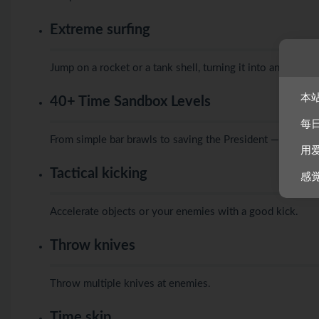
Extreme surfing
Jump on a rocket or a tank shell, turning it into an explos
本
40+ Time Sandbox Levels
每
From simple bar brawls to saving the President — each leve
用
Tactical kicking
感
Accelerate objects or your enemies with a good kick.
Throw knives
Throw multiple knives at enemies.
Time skip