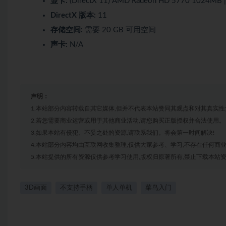
显卡:
(DirectX 11) AMD Radeon HD 5770 1024MB 
DirectX 版本:
11
存储空间:
需要 20 GB 可用空间
声卡:
N/A
声明：
1.本站部分内容转载自其它媒体,但并不代表本站赞同其观点和对其真实性
2.若您需要商业运营或用于其他商业活动,请您购买正版授权并合法使用。
3.如果本站有侵犯、不妥之处的资源,请联系我们。将会第一时间解决!
4.本站部分内容均由互联网收集整理,仅供大家参考、学习,不存在任何商
5.本站提供的所有资源仅供参考学习使用,版权归原著所有,禁止下载本站资
3D画面
不支持手柄
单人单机
菜鸟入门