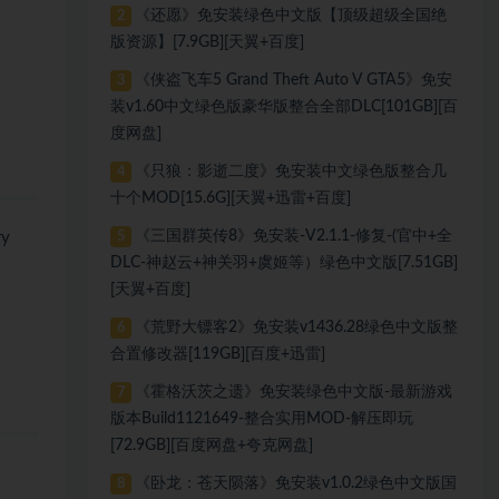
《还愿》免安装绿色中文版【顶级超级全国绝
2
版资源】[7.9GB][天翼+百度]
《侠盗飞车5 Grand Theft Auto V GTA5》免安
3
装v1.60中文绿色版豪华版整合全部DLC[101GB][百
度网盘]
《只狼：影逝二度》免安装中文绿色版整合几
4
十个MOD[15.6G][天翼+迅雷+百度]
《三国群英传8》免安装-V2.1.1-修复-(官中+全
ry
5
DLC-神赵云+神关羽+虞姬等）绿色中文版[7.51GB]
[天翼+百度]
《荒野大镖客2》免安装v1436.28绿色中文版整
6
合置修改器[119GB][百度+迅雷]
《霍格沃茨之遗》免安装绿色中文版-最新游戏
7
版本Build1121649-整合实用MOD-解压即玩
[72.9GB][百度网盘+夸克网盘]
《卧龙：苍天陨落》免安装v1.0.2绿色中文版国
8