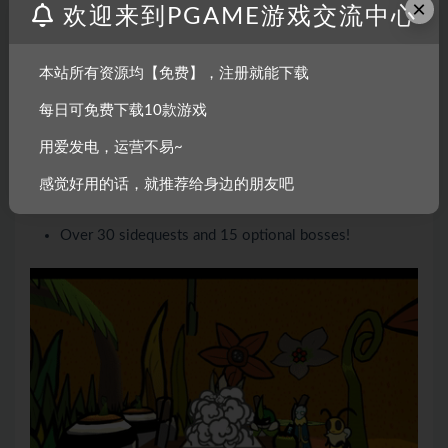
×
Explore unique areas including: The Ant Kingdom, the
欢迎来到PGAME游戏交流中心
treacherous Snakemouth Den, the picturesque Golden
Hills, The Lost Sands, and Vi’s home, the Bee
本站所有资源均【免费】，注册就能下载
Kingdom!
Utilize a cooking system to turn ingredients into items
每日可免费下载10款游戏
that can help you in battle!
用爱发电，运营不易~
Engage in a Tattle System that lets you hear your party
interact with each other as they discover all the
感觉好用的话，就推荐给身边的朋友吧
secrets Bugaria has in store!
Over 30 sidequests and 15 optional bosses!