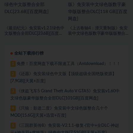
《最后纪元》免安装v1.2.1绿色中
《上古卷轴4：湮灭重制版》免安
文版整合全部DLC[23.6B][百度网
装中文绿色版数字豪华版版整合
盘]
DLC[118 GB][百度网盘]
全站下载排行榜
免费！百度网盘下载不限速工具（Antdownload）！！！
1
《还愿》免安装绿色中文版【顶级超级全国绝版资源】
2
[7.9GB][天翼+百度]
《侠盗飞车5 Grand Theft Auto V GTA5》免安装v1.60中
3
文绿色版豪华版整合全部DLC[101GB][百度网盘]
《只狼：影逝二度》免安装中文绿色版整合几十个
4
MOD[15.6G][天翼+迅雷+百度]
《三国群英传8》免安装-V2.1.1-修复-(官中+全DLC-神赵
5
云+神关羽+虞姬等）绿色中文版[7.51GB][天翼+百度]