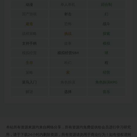
动漫
单人单机
回合制
国产游戏
射击
幻
建造
恐怖
战斗
战棋策略
挑战
探索
支持手柄
故事
模拟
模拟经营
模拟经营SIM
球
生存
科幻
程
策略
索
经营
菜鸟入门
角色扮演
角色扮演RPG
解谜
选择
音乐
本站所有资源来源均来自网络分享，所有资源均免费提供给会员进行学习研究
用，请于下载24小时内删除资源，所有资源请勿用于商业行为！如有侵权请附