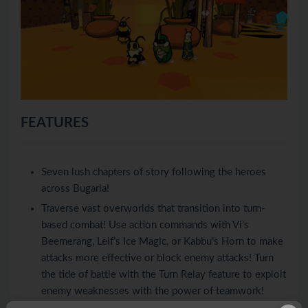
FEATURES
Seven lush chapters of story following the heroes
across Bugaria!
Traverse vast overworlds that transition into turn-
based combat! Use action commands with Vi’s
Beemerang, Leif’s Ice Magic, or Kabbu’s Horn to make
attacks more effective or block enemy attacks! Turn
the tide of battle with the Turn Relay feature to exploit
enemy weaknesses with the power of teamwork!