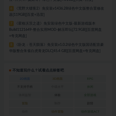
《荒野大镖客2》免安装v1436.28绿色中文版整合置修改
6
器[119GB][百度+迅雷]
《霍格沃茨之遗》免安装绿色中文版-最新游戏版本
7
Build1121649-整合实用MOD-解压即玩[72.9GB][百度网盘
+夸克网盘]
《卧龙：苍天陨落》免安装v1.0.2绿色中文版国语配音豪
8
华版整合朱雀白虎青龙DLC[45.4 GB][百度网盘+夸克网盘]
不知道玩什么？试着点点标签吧
2D画面
3D画面
RPG
不支持手柄
中级水平
休闲
休闲益智
体验
全部游戏
冒险
制作
剧情
动作
动作冒险
动作游戏ACT