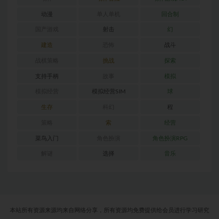
动漫
单人单机
回合制
国产游戏
射击
幻
建造
恐怖
战斗
战棋策略
挑战
探索
支持手柄
故事
模拟
模拟经营
模拟经营SIM
球
生存
科幻
程
策略
索
经营
菜鸟入门
角色扮演
角色扮演RPG
解谜
选择
音乐
本站所有资源来源均来自网络分享，所有资源均免费提供给会员进行学习研究