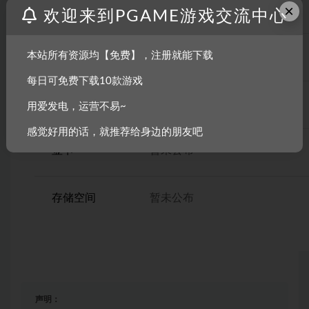
×
操作系统
暂未公布
欢迎来到PGAME游戏交流中心
CPU
暂未公布
本站所有资源均【免费】，注册就能下载
每日可免费下载10款游戏
内存
暂未公布
用爱发电，运营不易~
感觉好用的话，就推荐给身边的朋友吧
显卡
暂未公布
存储空间
暂未公布
声明：