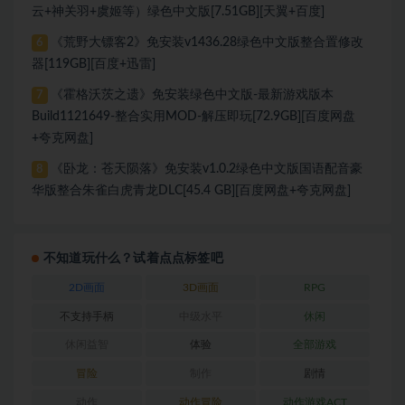
云+神关羽+虞姬等）绿色中文版[7.51GB][天翼+百度]
《荒野大镖客2》免安装v1436.28绿色中文版整合置修改
6
器[119GB][百度+迅雷]
《霍格沃茨之遗》免安装绿色中文版-最新游戏版本
7
Build1121649-整合实用MOD-解压即玩[72.9GB][百度网盘
+夸克网盘]
《卧龙：苍天陨落》免安装v1.0.2绿色中文版国语配音豪
8
华版整合朱雀白虎青龙DLC[45.4 GB][百度网盘+夸克网盘]
不知道玩什么？试着点点标签吧
2D画面
3D画面
RPG
不支持手柄
中级水平
休闲
休闲益智
体验
全部游戏
冒险
制作
剧情
动作
动作冒险
动作游戏ACT