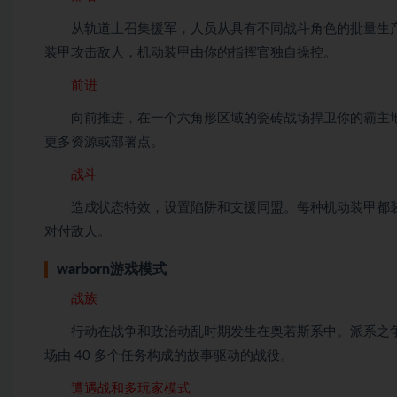
从轨道上召集援军，人员从具有不同战斗角色的批量生产
装甲攻击敌人，机动装甲由你的指挥官独自操控。
前进
向前推进，在一个六角形区域的瓷砖战场捍卫你的霸主地
更多资源或部署点。
战斗
造成状态特效，设置陷阱和支援同盟。每种机动装甲都装
对付敌人。
warborn游戏模式
战族
行动在战争和政治动乱时期发生在奥若斯系中。派系之争
场由 40 多个任务构成的故事驱动的战役。
遭遇战和多玩家模式