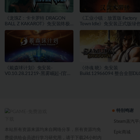
《龙珠Z：卡卡罗特 DRAGON
《工业小镇：放置版 Factory
BALL Z KAKAROT》免安装终极
Town Idle》免安装正式版绿
版v2.02绿色中文版[46.97 GB][百
文版[171 MB][百度网盘]
度网盘]
《戴森球计划》免安装-
《侍魂 晓》免安装
V0.10.28.21219-黑雾崛起-(官中)
Build.12966094 整合全部D
绿色中文版[4.31 GB][百度网盘]
色中文版[39.78 GB][百度网盘
特别鸣谢
Steam蒸汽平
本站所有资源来源均来自网络分享，所有资源均免
Epic商城
费提供给会员进行学习研究用，请于下载24小时内