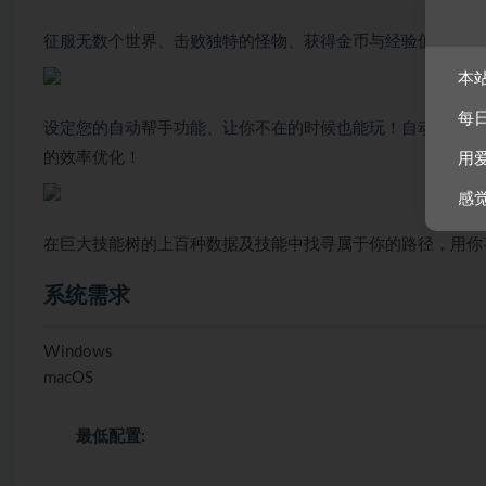
征服无数个世界、击败独特的怪物、获得金币与经验值！
本
每
设定您的自动帮手功能、让你不在的时候也能玩！自动升级装
的效率优化！
用
感
在巨大技能树的上百种数据及技能中找寻属于你的路径，用你
系统需求
Windows
macOS
最低配置: