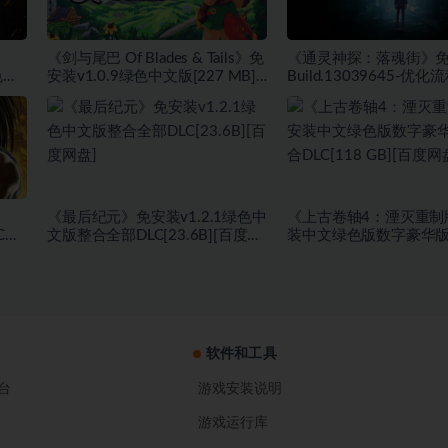
《剑与尾巴 Of Blades & Tails》免
《通灵神探：落魂街》免
色中
安装v1.0.9绿色中文版[227 MB]
Build.13039645-优化流
[百度网盘]
(STEAM官中)绿色中文版[
GB][百度网盘]
《最后纪元》免安装v1.2.1绿色中
《上古卷轴4：湮灭重制
LC绿
文版整合全部DLC[23.6B][百度网
装中文绿色版数字豪华
]
盘]
DLC[118 GB][百度网盘]
软件和工具
台
游戏安装说明
游戏运行库