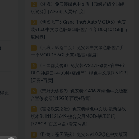
《还愿》免安装绿色中文版【顶级超级全国绝
2
版资源】[7.9GB][天翼+百度]
《侠盗飞车5 Grand Theft Auto V GTA5》免安
3
装v1.60中文绿色版豪华版整合全部DLC[101GB][百
度网盘]
《只狼：影逝二度》免安装中文绿色版整合几
！
4
十个MOD[15.6G][天翼+迅雷+百度]
《三国群英传8》免安装-V2.1.1-修复-(官中+全
5
DLC-神赵云+神关羽+虞姬等）绿色中文版[7.51GB]
[天翼+百度]
《荒野大镖客2》免安装v1436.28绿色中文版整
6
得更
合置修改器[119GB][百度+迅雷]
《霍格沃茨之遗》免安装绿色中文版-最新游戏
7
版本Build1121649-整合实用MOD-解压即玩
[72.9GB][百度网盘+夸克网盘]
《卧龙：苍天陨落》免安装v1.0.2绿色中文版国
8