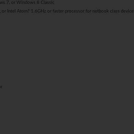
s 7, or Windows 8 Classic
or Intel Atom? 1.6GHz or faster processor for netbook class device
or