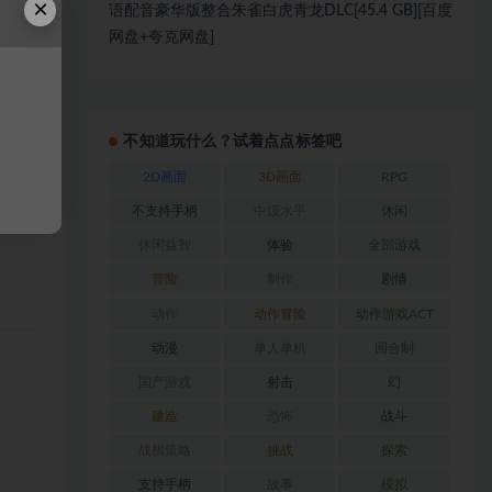
×
语配音豪华版整合朱雀白虎青龙DLC[45.4 GB][百度
网盘+夸克网盘]
将你
不知道玩什么？试着点点标签吧
2D画面
3D画面
RPG
不支持手柄
中级水平
休闲
休闲益智
体验
全部游戏
冒险
制作
剧情
动作
动作冒险
动作游戏ACT
动漫
单人单机
回合制
国产游戏
射击
幻
建造
恐怖
战斗
战棋策略
挑战
探索
支持手柄
故事
模拟