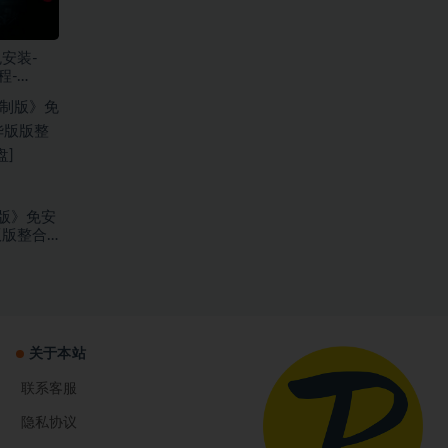
安装-
程-
6.03
版》免安
版版整合
关于本站
联系客服
隐私协议