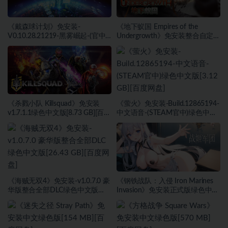
《戴森球计划》免安装-
《地下蚁国 Empires of the
V0.10.28.21219-黑雾崛起-(官中)
Undergrowth》免安装整合自定义
绿色中文版[4.31 GB][百度网盘]
游戏更新绿色中文版[4.59 GB][百
度网盘]
《杀戮小队 Killsquad》免安装
《萤火》免安装-Build.12865194-
v1.7.1.1绿色中文版[8.73 GB][百度
中文语音-(STEAM官中)绿色中文
网盘]
版[3.12 GB][百度网盘]
《海贼无双4》免安装-v1.0.7.0 豪
《钢铁战队：入侵 Iron Marines
华版整合全部DLC绿色中文版
Invasion》免安装正式版绿色中文
[26.43 GB][百度网盘]
版[1.29 GB][百度网盘]