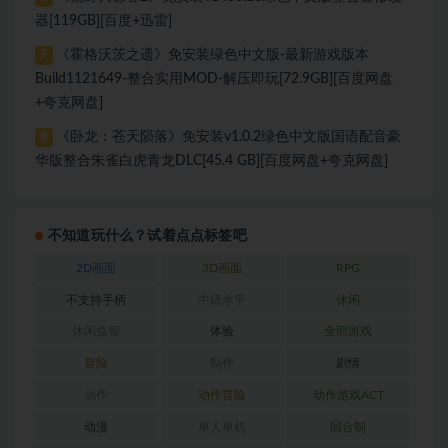
器[119GB][百度+迅雷]
《霍格沃茨之遗》免安装绿色中文版-最新游戏版本
7
Build1121649-整合实用MOD-解压即玩[72.9GB][百度网盘
+夸克网盘]
《卧龙：苍天陨落》免安装v1.0.2绿色中文版国语配音豪
8
华版整合朱雀白虎青龙DLC[45.4 GB][百度网盘+夸克网盘]
不知道玩什么？试着点点标签吧
2D画面
3D画面
RPG
不支持手柄
中级水平
休闲
休闲益智
体验
全部游戏
冒险
制作
剧情
动作
动作冒险
动作游戏ACT
动漫
单人单机
回合制