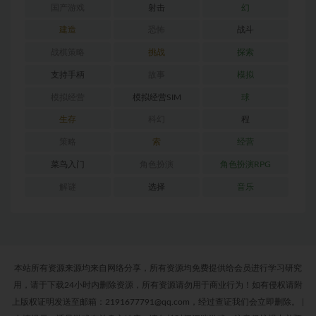
国产游戏
射击
幻
建造
恐怖
战斗
战棋策略
挑战
探索
支持手柄
故事
模拟
模拟经营
模拟经营SIM
球
生存
科幻
程
策略
索
经营
菜鸟入门
角色扮演
角色扮演RPG
解谜
选择
音乐
本站所有资源来源均来自网络分享，所有资源均免费提供给会员进行学习研究
用，请于下载24小时内删除资源，所有资源请勿用于商业行为！如有侵权请附
上版权证明发送至邮箱：2191677791@qq.com，经过查证我们会立即删除。
|