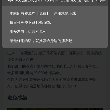
本站所有资源均【免费】，注册就能下载
每日可免费下载10款游戏
用爱发电，运营不易~
没错！亿万之众！感染者存在于世界的每一个角落…他们游
感觉好用的话，就推荐给身边的朋友吧
荡、嗅探、聆听，每个都有着自己的AI。制造声响引他们
过来——杀死他们以便开采石油资源，但要小心，更多的感
染者会随之而来。
我们设计的游戏引擎可同时处理成千上万的感染者单位，
最多可同时容纳20,000名感染者。
你以为聚居地是安乐窝吗？大量的感染者将如潮水般袭
来。但愿你的聚居地能够挺过他们的攻势！
避免感染