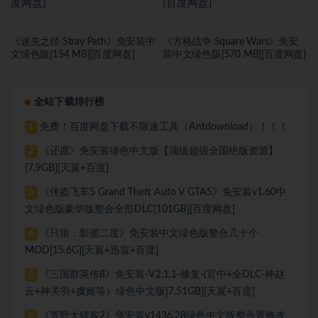
《迷失之径 Stray Path》免安装中
《方格战争 ⁤Square Wars》免安
文绿色版[154 MB][百度网盘]
装中文绿色版[570 MB][百度网盘]
全站下载排行榜
免费！百度网盘下载不限速工具（Antdownload）！！！
1
《还愿》免安装绿色中文版【顶级超级全国绝版资源】
2
[7.9GB][天翼+百度]
《侠盗飞车5 Grand Theft Auto V GTA5》免安装v1.60中
3
文绿色版豪华版整合全部DLC[101GB][百度网盘]
《只狼：影逝二度》免安装中文绿色版整合几十个
4
MOD[15.6G][天翼+迅雷+百度]
《三国群英传8》免安装-V2.1.1-修复-(官中+全DLC-神赵
5
云+神关羽+虞姬等）绿色中文版[7.51GB][天翼+百度]
《荒野大镖客2》免安装v1436.28绿色中文版整合置修改
6