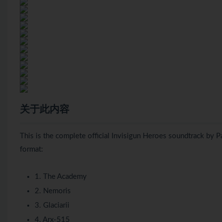
关于此内容
This is the complete official Invisigun Heroes soundtrack by 
format:
1. The Academy
2. Nemoris
3. Glaciarii
4. Arx-515