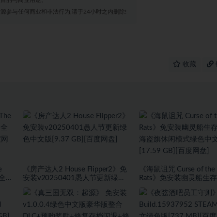
源参与任何商业和非法行为,请于24小时之内删除!
收藏
e
《房产达人2 House Flipper2》免
《海鼠诅咒 Curse of the 
+全
安装v20250401愚人节更新绿色
Rats》免安装幽灵船生
度网
中文版[9.37 GB][百度网盘]
盗旗休闲模式绿色中文版[1
GB][百度网盘]