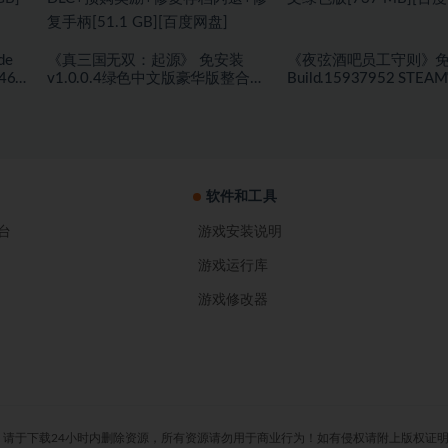
de
《真三国无双：起源》 免安装
《夜弦酒吧员工守则》
467
v1.0.0.4绿色中文版豪华版整合
Build.15937952 ST
盘]
DLC+预购奖励+修复存档闪退+修
绿色版[737 MB][百度网
复手柄[51.1 GB][百度网盘]
软件和工具
台
游戏安装说明
游戏运行库
游戏修改器
下载24小时内删除资源，所有资源请勿用于商业行为！如有侵权请附上版权证明发送至邮