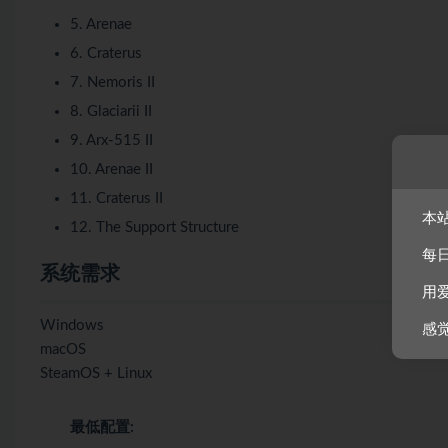
5. Arenae
6. Craterus
7. Nemoris II
8. Glaciarii II
9. Arx-515 II
10. Arenae II
11. Craterus II
本
12. The Support Structure
每
系统需求
用
Windows
感
macOS
SteamOS + Linux
最低配置: