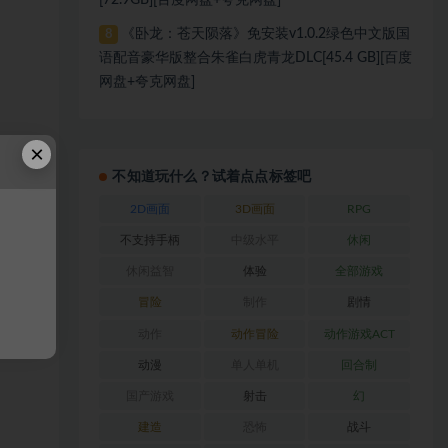
[72.9GB][百度网盘+夸克网盘]
《卧龙：苍天陨落》免安装v1.0.2绿色中文版国
8
语配音豪华版整合朱雀白虎青龙DLC[45.4 GB][百度
网盘+夸克网盘]
×
不知道玩什么？试着点点标签吧
2D画面
3D画面
RPG
不支持手柄
中级水平
休闲
休闲益智
体验
全部游戏
冒险
制作
剧情
动作
动作冒险
动作游戏ACT
动漫
单人单机
回合制
国产游戏
射击
幻
建造
恐怖
战斗