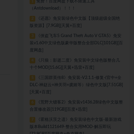
免费！百度网盘下载不限速工具
1
（Antdownload）！！！
《还愿》免安装绿色中文版【顶级超级全国绝
2
版资源】[7.9GB][天翼+百度]
《侠盗飞车5 Grand Theft Auto V GTA5》免安
3
装v1.60中文绿色版豪华版整合全部DLC[101GB][百
度网盘]
《只狼：影逝二度》免安装中文绿色版整合几
4
十个MOD[15.6G][天翼+迅雷+百度]
《三国群英传8》免安装-V2.1.1-修复-(官中+全
5
3
DLC-神赵云+神关羽+虞姬等）绿色中文版[7.51GB]
[天翼+百度]
《荒野大镖客2》免安装v1436.28绿色中文版整
6
合置修改器[119GB][百度+迅雷]
《霍格沃茨之遗》免安装绿色中文版-最新游戏
7
版本Build1121649-整合实用MOD-解压即玩