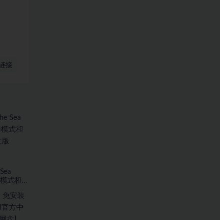
链接
Sea
存模式和海
7.59