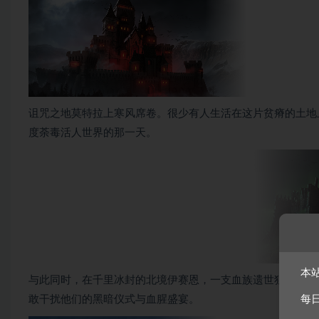
诅咒之地莫特拉上寒风席卷。很少有人生活在这片贫瘠的土地
度荼毒活人世界的那一天。
本
与此同时，在千里冰封的北境伊赛恩，一支血族遗世独立。他
敢干扰他们的黑暗仪式与血腥盛宴。
每