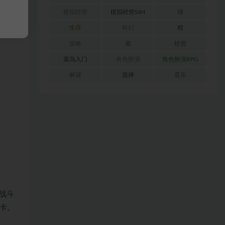
模拟经营
模拟经营SIM
球
生存
科幻
程
策略
索
经营
菜鸟入门
角色扮演
角色扮演RPG
解谜
选择
音乐
战斗
卡。