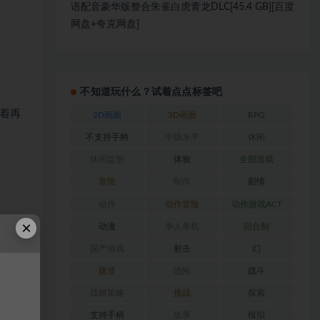
语配音豪华版整合朱雀白虎青龙DLC[45.4 GB][百度
网盘+夸克网盘]
不知道玩什么？试着点点标签吧
着再
2D画面
3D画面
RPG
不支持手柄
中级水平
休闲
休闲益智
体验
全部游戏
冒险
制作
剧情
动作
动作冒险
动作游戏ACT
×
动漫
单人单机
回合制
国产游戏
射击
幻
建造
恐怖
战斗
都不
战棋策略
挑战
探索
支持手柄
故事
模拟