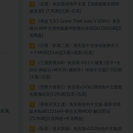
《还愿》免安装绿色中文版【顶级超级全国绝
2
版资源】[7.9GB][天翼+百度]
《侠盗飞车5 Grand Theft Auto V GTA5》免安
3
装v1.60中文绿色版豪华版整合全部DLC[101GB][百
度网盘]
《只狼：影逝二度》免安装中文绿色版整合几
4
十个MOD[15.6G][天翼+迅雷+百度]
《三国群英传8》免安装-V2.1.1-修复-(官中+全
5
DLC-神赵云+神关羽+虞姬等）绿色中文版[7.51GB]
[天翼+百度]
《荒野大镖客2》免安装v1436.28绿色中文版整
6
合置修改器[119GB][百度+迅雷]
《霍格沃茨之遗》免安装绿色中文版-最新游戏
7
吸血鬼
版本Build1121649-整合实用MOD-解压即玩
[72.9GB][百度网盘+夸克网盘]
《卧龙：苍天陨落》免安装v1.0.2绿色中文版国
8