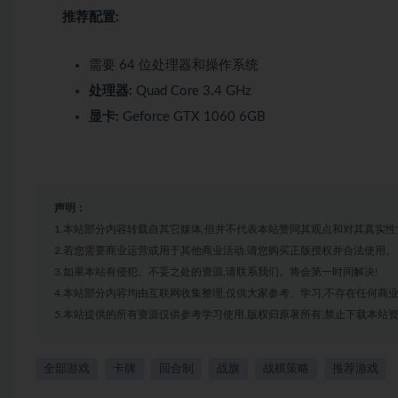
推荐配置:
需要 64 位处理器和操作系统
处理器:
Quad Core 3.4 GHz
显卡:
Geforce GTX 1060 6GB
声明：
1.本站部分内容转载自其它媒体,但并不代表本站赞同其观点和对其真实性
2.若您需要商业运营或用于其他商业活动,请您购买正版授权并合法使用。
3.如果本站有侵犯、不妥之处的资源,请联系我们。将会第一时间解决!
4.本站部分内容均由互联网收集整理,仅供大家参考、学习,不存在任何商
5.本站提供的所有资源仅供参考学习使用,版权归原著所有,禁止下载本站资
全部游戏
卡牌
回合制
战旗
战棋策略
推荐游戏