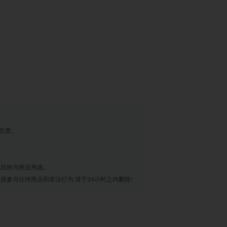
负责。
业目的与商业用途。
源参与任何商业和非法行为,请于24小时之内删除!