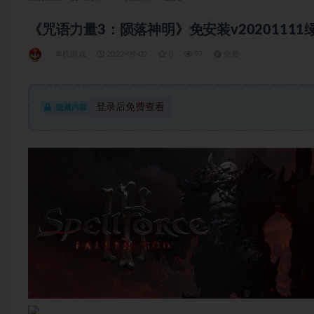
《咒语力量3：陨落神明》免安装v20201111绿色
单机游戏
2022-09-02
0
97
免费
登录后免费查看
隐藏内容