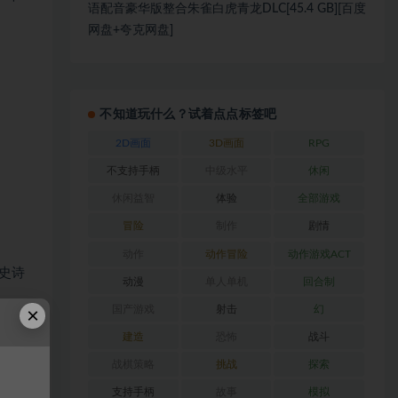
语配音豪华版整合朱雀白虎青龙DLC[45.4 GB][百度
网盘+夸克网盘]
不知道玩什么？试着点点标签吧
2D画面
3D画面
RPG
不支持手柄
中级水平
休闲
休闲益智
体验
全部游戏
冒险
制作
剧情
动作
动作冒险
动作游戏ACT
挥史诗
动漫
单人单机
回合制
×
国产游戏
射击
幻
的故
建造
恐怖
战斗
战棋策略
挑战
探索
支持手柄
故事
模拟