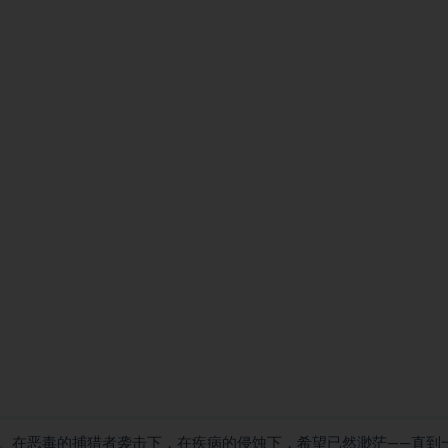
。在恶毒的捕猎者袭击下，在疾病的侵蚀下，希望已然渺茫——直到