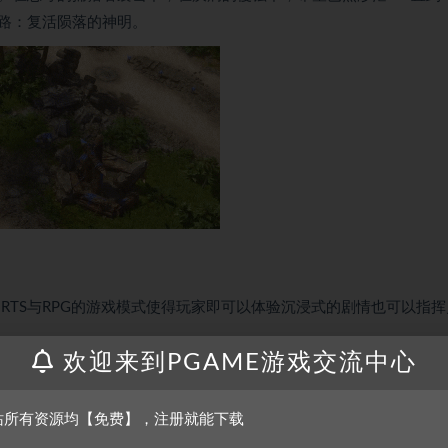
路：复活陨落的神明。
了RTS与RPG的游戏模式使得玩家即可以体验沉浸式的剧情也可以指
欢迎来到PGAME游戏交流中心
独立扩展内容。您不需要熟悉《咒语3》或《咒语力量3：灵魂收割》
族为生存而战的故事。游戏时间约为20小时。
站所有资源均【免费】，注册就能下载
署创造最完美的英雄。