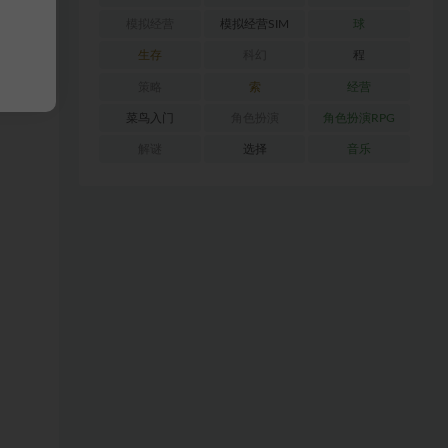
模拟经营
模拟经营SIM
球
生存
科幻
程
策略
索
经营
菜鸟入门
角色扮演
角色扮演RPG
解谜
选择
音乐