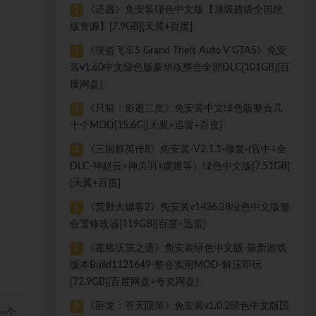
《还愿》免安装绿色中文版【顶级超级全国绝
2
版资源】[7.9GB][天翼+百度]
《侠盗飞车5 Grand Theft Auto V GTA5》免安
3
装v1.60中文绿色版豪华版整合全部DLC[101GB][百
度网盘]
《只狼：影逝二度》免安装中文绿色版整合几
4
十个MOD[15.6G][天翼+迅雷+百度]
《三国群英传8》免安装-V2.1.1-修复-(官中+全
5
DLC-神赵云+神关羽+虞姬等）绿色中文版[7.51GB]
[天翼+百度]
《荒野大镖客2》免安装v1436.28绿色中文版整
6
合置修改器[119GB][百度+迅雷]
《霍格沃茨之遗》免安装绿色中文版-最新游戏
7
版本Build1121649-整合实用MOD-解压即玩
[72.9GB][百度网盘+夸克网盘]
《卧龙：苍天陨落》免安装v1.0.2绿色中文版国
8
一个