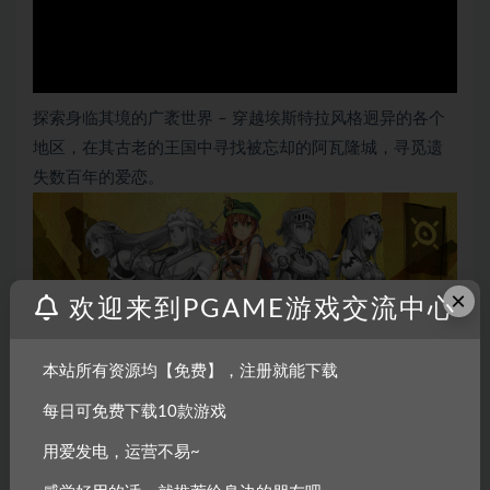
探索身临其境的广袤世界 – 穿越埃斯特拉风格迥异的各个
地区，在其古老的王国中寻找被忘却的阿瓦隆城，寻觅遗
失数百年的爱恋。
×
欢迎来到PGAME游戏交流中心
本站所有资源均【免费】，注册就能下载
每日可免费下载10款游戏
用爱发电，运营不易~
绝非“非黑即白”的复杂人性 – 各种行为无分对错，但迈出的
每一步都会对接下来的旅程造成影响…