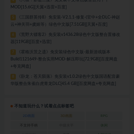
《只狼：影逝二度》免安装中文绿色版整合几十个
4
MOD[15.6G][天翼+迅雷+百度]
《三国群英传8》免安装-V2.1.1-修复-(官中+全DLC-神赵
5
云+神关羽+虞姬等）绿色中文版[7.51GB][天翼+百度]
《荒野大镖客2》免安装v1436.28绿色中文版整合置修改
6
器[119GB][百度+迅雷]
《霍格沃茨之遗》免安装绿色中文版-最新游戏版本
7
Build1121649-整合实用MOD-解压即玩[72.9GB][百度网盘
+夸克网盘]
《卧龙：苍天陨落》免安装v1.0.2绿色中文版国语配音豪
8
华版整合朱雀白虎青龙DLC[45.4 GB][百度网盘+夸克网盘]
不知道玩什么？试着点点标签吧
2D画面
3D画面
RPG
不支持手柄
中级水平
休闲