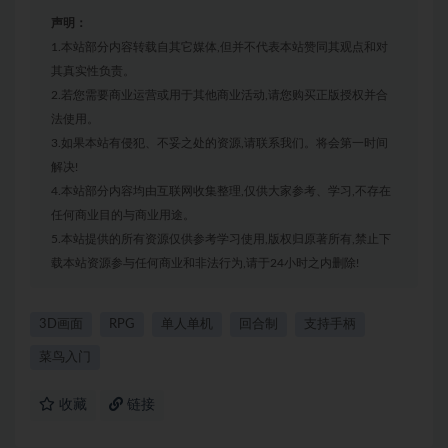
声明：
1.本站部分内容转载自其它媒体,但并不代表本站赞同其观点和对
其真实性负责。
2.若您需要商业运营或用于其他商业活动,请您购买正版授权并合
法使用。
3.如果本站有侵犯、不妥之处的资源,请联系我们。将会第一时间
解决!
4.本站部分内容均由互联网收集整理,仅供大家参考、学习,不存在
任何商业目的与商业用途。
5.本站提供的所有资源仅供参考学习使用,版权归原著所有,禁止下
载本站资源参与任何商业和非法行为,请于24小时之内删除!
3D画面
RPG
单人单机
回合制
支持手柄
菜鸟入门
收藏
链接