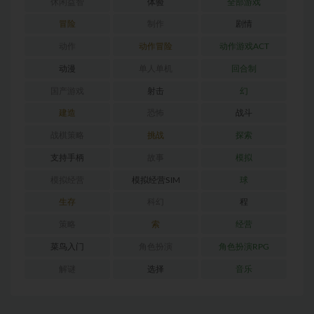
休闲益智
体验
全部游戏
冒险
制作
剧情
动作
动作冒险
动作游戏ACT
动漫
单人单机
回合制
国产游戏
射击
幻
建造
恐怖
战斗
战棋策略
挑战
探索
支持手柄
故事
模拟
模拟经营
模拟经营SIM
球
生存
科幻
程
策略
索
经营
菜鸟入门
角色扮演
角色扮演RPG
解谜
选择
音乐