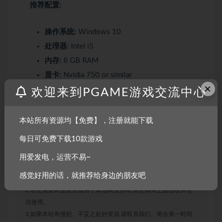
推荐配置:
操作系统:
Windows 10
处理器:
Intel i5
内存:
8 GB RAM
显卡:
Nvidia 750 or similar
×
DirectX 版本:
10
欢迎来到PGAME游戏交流中心
存储空间:
需要 4 GB 可用空间
本站所有资源均【免费】，注册就能下载
每日可免费下载10款游戏
声明：
用爱发电，运营不易~
1.本站部分内容转载自其它媒体,但并不代表本站赞同其观点和对
感觉好用的话，就推荐给身边的朋友吧
其真实性负责。
2.若您需要商业运营或用于其他商业活动,请您购买正版授权并合
法使用。
3.如果本站有侵犯、不妥之处的资源,请联系我们。将会第一时间