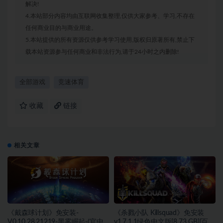
解决!
4.本站部分内容均由互联网收集整理,仅供大家参考、学习,不存在
任何商业目的与商业用途。
5.本站提供的所有资源仅供参考学习使用,版权归原著所有,禁止下
载本站资源参与任何商业和非法行为,请于24小时之内删除!
全部游戏
竞速体育
收藏
链接
相关文章
《戴森球计划》免安装-
《杀戮小队 Killsquad》免安装
V0.10.28.21219-黑雾崛起-(官中)
v1.7.1.1绿色中文版[8.73 GB][百度