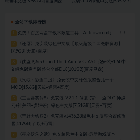
绿色中文版[5.96 GB][百度网盘
安装v1.0.6绿色中文版[535 MB]
+迅雷网盘]
[百度网盘]
全站下载排行榜
免费！百度网盘下载不限速工具（Antdownload）！！！
1
《还愿》免安装绿色中文版【顶级超级全国绝版资源】
2
[7.9GB][天翼+百度]
《侠盗飞车5 Grand Theft Auto V GTA5》免安装v1.60中
3
文绿色版豪华版整合全部DLC[101GB][百度网盘]
《只狼：影逝二度》免安装中文绿色版整合几十个
4
MOD[15.6G][天翼+迅雷+百度]
《三国群英传8》免安装-V2.1.1-修复-(官中+全DLC-神赵
5
云+神关羽+虞姬等）绿色中文版[7.51GB][天翼+百度]
《荒野大镖客2》免安装v1436.28绿色中文版整合置修改
6
器[119GB][百度+迅雷]
《霍格沃茨之遗》免安装绿色中文版-最新游戏版本
7