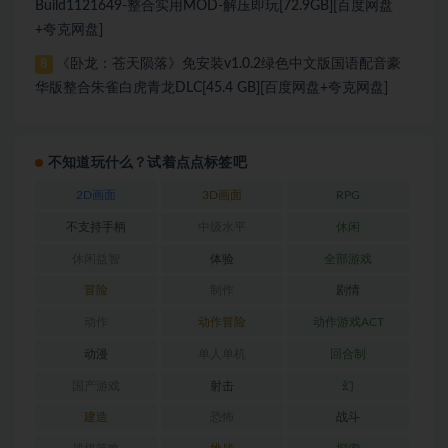
Build1121649-整合实用MOD-解压即玩[72.9GB][百度网盘
+夸克网盘]
《卧龙：苍天陨落》免安装v1.0.2绿色中文版国语配音豪
8
华版整合朱雀白虎青龙DLC[45.4 GB][百度网盘+夸克网盘]
不知道玩什么？试着点点标签吧
2D画面
3D画面
RPG
不支持手柄
中级水平
休闲
休闲益智
体验
全部游戏
冒险
制作
剧情
动作
动作冒险
动作游戏ACT
动漫
单人单机
回合制
国产游戏
射击
幻
建造
恐怖
战斗