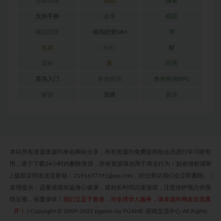
战棋策略
挑战
探索
支持手柄
故事
模拟
模拟经营
模拟经营SIM
球
生存
科幻
程
策略
索
经营
菜鸟入门
角色扮演
角色扮演RPG
解谜
选择
音乐
本站所有资源来源均来自网络分享，所有资源均免费提供给会员进行学习研究
用，请于下载24小时内删除资源，所有资源请勿用于商业行为！如有侵权请附
上版权证明发送至邮箱：2191677791@qq.com，经过查证我们会立即删除。
|
友情提示：适量游戏有益身心健康，请勿长时间沉迷游戏，注意保护视力并预
防近视，保重身体！
我们立足于香港，对全球华人服务，请未成年网友自觉离
开！
|
Copyright © 2009-2022 pgame.vip PGAME-游戏交流中心 All Rights