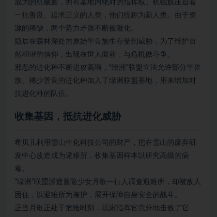
成为的机械族，拥有基地内绝对的指挥权。机械族压迫着
一批善良、追求正义的人类，他们统称为新人类。由于资
源的稀缺，两个势力矛盾不断被激化。
隐居在森林深处的原始半兽族生存受到威胁，为了维护自
然和谐的信仰，出现在世人面前，与危机做斗争。
邪恶的进化种不断进攻高墙，“绿洲”联盟立法允许部分半兽
族、稀少善良的进化种加入了绿洲联盟基地，用来增加对
抗进化种的队伍。
收集基因，抵抗进化威胁
希贝儿利用雪山生化科技公司的财产，把在雪山的废弃研
发中心改造成为避难所，收集基因样本以研究高级的病
毒。
“绿洲”联盟派遣冒险少女月歌一行人调查避难所，却被敌人
困住，以避难所为掩护，展开保障自身安全的战斗。
正当月歌正处于危难时刻，玩家指挥官意外地击败了它