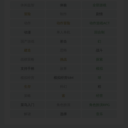
休闲益智
体验
全部游戏
冒险
制作
剧情
动作
动作冒险
动作游戏ACT
动漫
单人单机
回合制
国产游戏
射击
幻
建造
恐怖
战斗
战棋策略
挑战
探索
支持手柄
故事
模拟
模拟经营
模拟经营SIM
球
生存
科幻
程
策略
索
经营
菜鸟入门
角色扮演
角色扮演RPG
解谜
选择
音乐