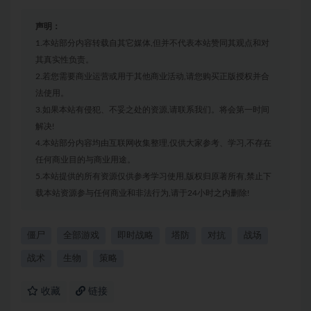
声明：
1.本站部分内容转载自其它媒体,但并不代表本站赞同其观点和对
其真实性负责。
2.若您需要商业运营或用于其他商业活动,请您购买正版授权并合
法使用。
3.如果本站有侵犯、不妥之处的资源,请联系我们。将会第一时间
解决!
4.本站部分内容均由互联网收集整理,仅供大家参考、学习,不存在
任何商业目的与商业用途。
5.本站提供的所有资源仅供参考学习使用,版权归原著所有,禁止下
载本站资源参与任何商业和非法行为,请于24小时之内删除!
僵尸
全部游戏
即时战略
塔防
对抗
战场
战术
生物
策略
收藏
链接