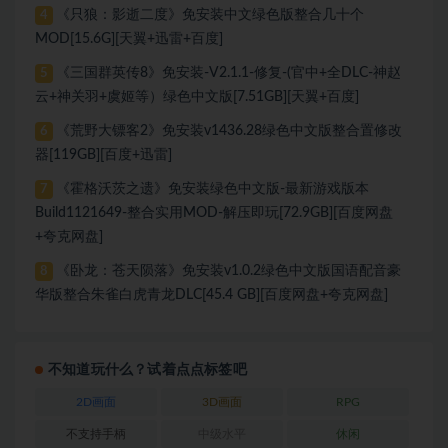
《只狼：影逝二度》免安装中文绿色版整合几十个
4
MOD[15.6G][天翼+迅雷+百度]
《三国群英传8》免安装-V2.1.1-修复-(官中+全DLC-神赵
5
云+神关羽+虞姬等）绿色中文版[7.51GB][天翼+百度]
《荒野大镖客2》免安装v1436.28绿色中文版整合置修改
6
器[119GB][百度+迅雷]
《霍格沃茨之遗》免安装绿色中文版-最新游戏版本
7
Build1121649-整合实用MOD-解压即玩[72.9GB][百度网盘
+夸克网盘]
《卧龙：苍天陨落》免安装v1.0.2绿色中文版国语配音豪
8
华版整合朱雀白虎青龙DLC[45.4 GB][百度网盘+夸克网盘]
不知道玩什么？试着点点标签吧
2D画面
3D画面
RPG
不支持手柄
中级水平
休闲