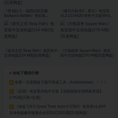
《背包乱斗：福西法的宝藏
《骑马与砍杀2：霸主》免安装
Backpack Battles》免安装
v1.2.12.54620 绿色中文版[49.81
v0.9.31a绿色中文版[284 MB][百
GB][百度网盘]
度网盘]
《迷失之径 Stray Path》免安装中
《方格战争 ⁤Square Wars》免安
文绿色版[154 MB][百度网盘]
装中文绿色版[570 MB][百度网盘]
全站下载排行榜
免费！百度网盘下载不限速工具（Antdownload）！！！
1
《还愿》免安装绿色中文版【顶级超级全国绝版资源】
2
[7.9GB][天翼+百度]
《侠盗飞车5 Grand Theft Auto V GTA5》免安装v1.60中
3
文绿色版豪华版整合全部DLC[101GB][百度网盘]