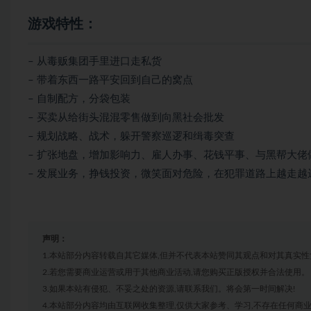
游戏特性：
– 从毒贩集团手里进口走私货
– 带着东西一路平安回到自己的窝点
– 自制配方，分袋包装
– 买卖从给街头混混零售做到向黑社会批发
– 规划战略、战术，躲开警察巡逻和缉毒突查
– 扩张地盘，增加影响力、雇人办事、花钱平事、与黑帮大
– 发展业务，挣钱投资，微笑面对危险，在犯罪道路上越走越
声明：
1.本站部分内容转载自其它媒体,但并不代表本站赞同其观点和对其真实性
2.若您需要商业运营或用于其他商业活动,请您购买正版授权并合法使用。
3.如果本站有侵犯、不妥之处的资源,请联系我们。将会第一时间解决!
4.本站部分内容均由互联网收集整理,仅供大家参考、学习,不存在任何商