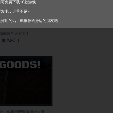
日可免费下载10款游戏
爱发电，运营不易~
觉好用的话，就推荐给身边的朋友吧
掉脑袋的大买卖！
切由你决定！
户，也可跟帮派谈谈大生意。