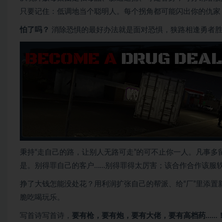
只要记住：低调地当个聪明人。每个拐角都可能闪出你的仇家
怕了吗？
消除恐惧的最好办法就是面对恐惧，狭路相逢勇者
秉持“走自己的路，让别人无路可走”的可不止你一人。凡事
是。别得罪自己的客户……别得罪得太厉害；该合作合作该服
挣了大钱怎能没处花？用利润扩张自己的帮派、给“厂”里添置新
脆吃喝玩乐。
写首诗写首诗，
要有枪，要有炮，要有大佬，要有高档药……