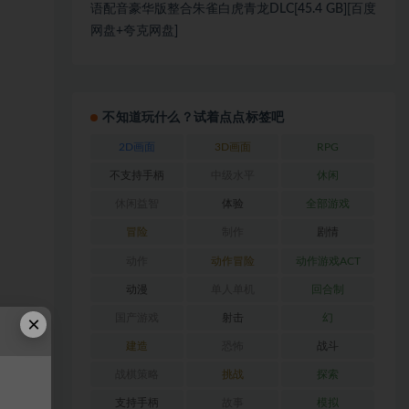
语配音豪华版整合朱雀白虎青龙DLC[45.4 GB][百度
网盘+夸克网盘]
不知道玩什么？试着点点标签吧
2D画面
3D画面
RPG
不支持手柄
中级水平
休闲
休闲益智
体验
全部游戏
冒险
制作
剧情
动作
动作冒险
动作游戏ACT
动漫
单人单机
回合制
×
国产游戏
射击
幻
建造
恐怖
战斗
战棋策略
挑战
探索
支持手柄
故事
模拟