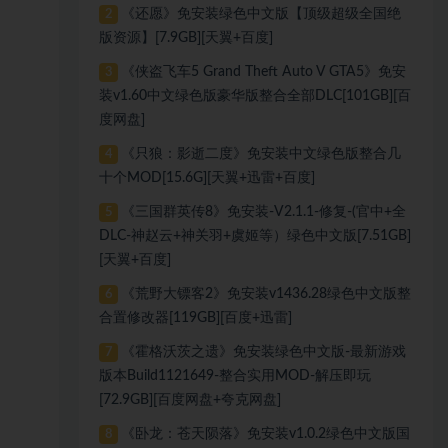
《还愿》免安装绿色中文版【顶级超级全国绝
2
版资源】[7.9GB][天翼+百度]
《侠盗飞车5 Grand Theft Auto V GTA5》免安
3
装v1.60中文绿色版豪华版整合全部DLC[101GB][百
度网盘]
《只狼：影逝二度》免安装中文绿色版整合几
4
十个MOD[15.6G][天翼+迅雷+百度]
《三国群英传8》免安装-V2.1.1-修复-(官中+全
5
DLC-神赵云+神关羽+虞姬等）绿色中文版[7.51GB]
[天翼+百度]
《荒野大镖客2》免安装v1436.28绿色中文版整
6
合置修改器[119GB][百度+迅雷]
《霍格沃茨之遗》免安装绿色中文版-最新游戏
7
版本Build1121649-整合实用MOD-解压即玩
[72.9GB][百度网盘+夸克网盘]
《卧龙：苍天陨落》免安装v1.0.2绿色中文版国
8