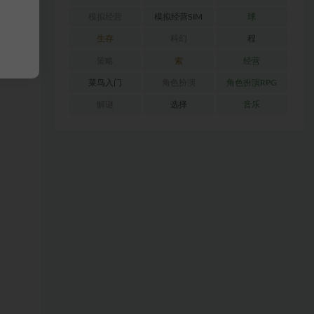
模拟经营
模拟经营SIM
球
生存
科幻
程
策略
索
经营
菜鸟入门
角色扮演
角色扮演RPG
解谜
选择
音乐