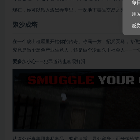
每
现在，你可以钻入漆黑弄堂里，一探地下毒品交易之究竟。
用
聚沙成塔
感
在一个破出租屋里开始你的传奇。称霸一方，招兵买马，专做
究竟是当个黑色产业生意人，还是做个冷面杀手社会人——一
要多加小心
——犯罪道路也容易打滑
从境外贩毒集团走私毒品、躲避追捕、寻处容身；可分销给散