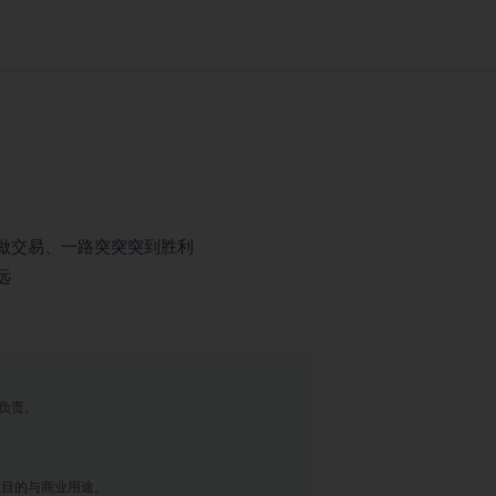
佬做交易、一路突突突到胜利
远
负责。
业目的与商业用途。