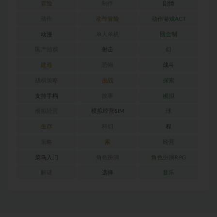
冒险
制作
剧情
动作
动作冒险
动作游戏ACT
动漫
单人单机
回合制
国产游戏
射击
幻
建造
恐怖
战斗
战棋策略
挑战
探索
支持手柄
故事
模拟
模拟经营
模拟经营SIM
球
生存
科幻
程
策略
索
经营
菜鸟入门
角色扮演
角色扮演RPG
解谜
选择
音乐