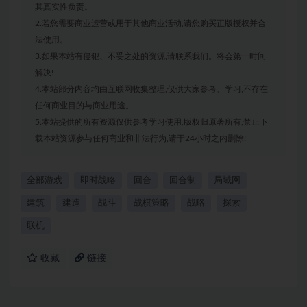
其真实性负责。
2.若您需要商业运营或用于其他商业活动,请您购买正版授权并合
法使用。
3.如果本站有侵犯、不妥之处的资源,请联系我们。将会第一时间
解决!
4.本站部分内容均由互联网收集整理,仅供大家参考、学习,不存在
任何商业目的与商业用途。
5.本站提供的所有资源仅供参考学习使用,版权归原著所有,禁止下
载本站资源参与任何商业和非法行为,请于24小时之内删除!
全部游戏
即时战略
回合
回合制
局域网
建筑
建造
战斗
战棋策略
战略
探索
联机
收藏
链接