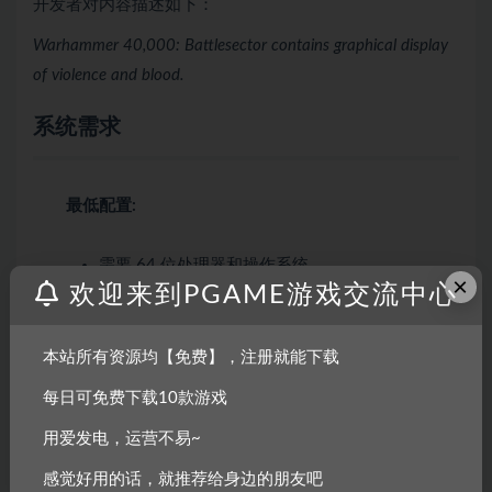
开发者对内容描述如下：
Warhammer 40,000: Battlesector contains graphical display
of violence and blood.
系统需求
最低配置:
需要 64 位处理器和操作系统
×
欢迎来到PGAME游戏交流中心
操作系统:
64-bit Windows 10
处理器:
i5-4460 (or equivalent)
本站所有资源均【免费】，注册就能下载
内存:
4 GB RAM
显卡:
Geforce GTX 750 (2GB VRAM)
每日可免费下载10款游戏
DirectX 版本:
11
用爱发电，运营不易~
存储空间:
需要 25 GB 可用空间
感觉好用的话，就推荐给身边的朋友吧
声卡:
DirectX Compatible Sound Card