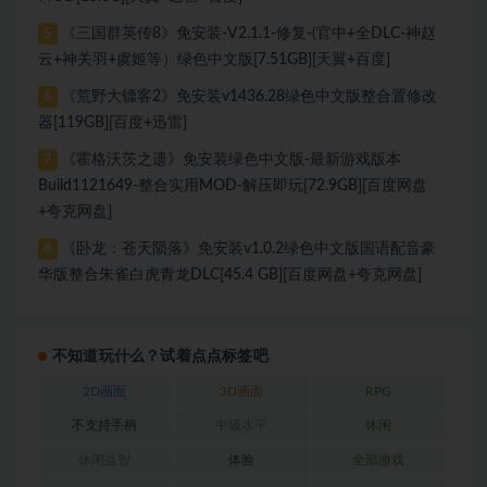
《三国群英传8》免安装-V2.1.1-修复-(官中+全DLC-神赵
5
云+神关羽+虞姬等）绿色中文版[7.51GB][天翼+百度]
《荒野大镖客2》免安装v1436.28绿色中文版整合置修改
6
器[119GB][百度+迅雷]
《霍格沃茨之遗》免安装绿色中文版-最新游戏版本
7
Build1121649-整合实用MOD-解压即玩[72.9GB][百度网盘
+夸克网盘]
《卧龙：苍天陨落》免安装v1.0.2绿色中文版国语配音豪
8
华版整合朱雀白虎青龙DLC[45.4 GB][百度网盘+夸克网盘]
不知道玩什么？试着点点标签吧
2D画面
3D画面
RPG
不支持手柄
中级水平
休闲
休闲益智
体验
全部游戏