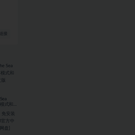
链接
Sea
存模式和海
7.59