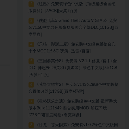
《还愿》免安装绿色中文版【顶级超级全国绝
2
版资源】[7.9GB][天翼+百度]
《侠盗飞车5 Grand Theft Auto V GTA5》免安
3
装v1.60中文绿色版豪华版整合全部DLC[101GB][百
度网盘]
《只狼：影逝二度》免安装中文绿色版整合几
4
十个MOD[15.6G][天翼+迅雷+百度]
《三国群英传8》免安装-V2.1.1-修复-(官中+全
5
DLC-神赵云+神关羽+虞姬等）绿色中文版[7.51GB]
[天翼+百度]
《荒野大镖客2》免安装v1436.28绿色中文版整
6
合置修改器[119GB][百度+迅雷]
《霍格沃茨之遗》免安装绿色中文版-最新游戏
7
版本Build1121649-整合实用MOD-解压即玩
[72.9GB][百度网盘+夸克网盘]
《卧龙：苍天陨落》免安装v1.0.2绿色中文版国
8