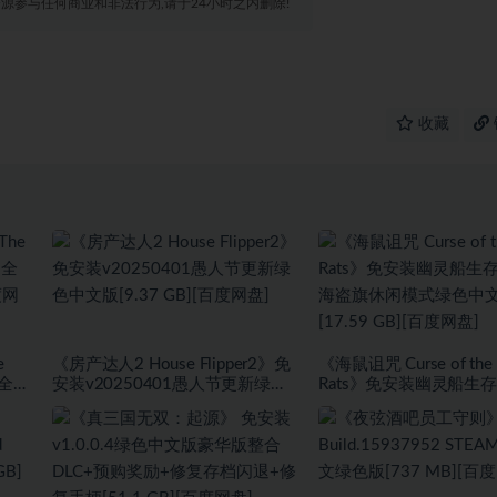
源参与任何商业和非法行为,请于24小时之内删除!
收藏
e
《房产达人2 House Flipper2》免
《海鼠诅咒 Curse of the 
+全
安装v20250401愚人节更新绿色
Rats》免安装幽灵船生
度网
中文版[9.37 GB][百度网盘]
盗旗休闲模式绿色中文版[1
GB][百度网盘]