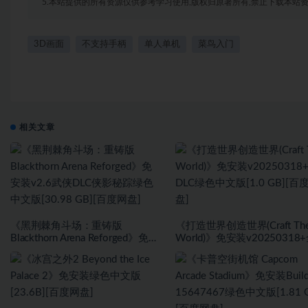
5.本站提供的所有资源仅供参考学习使用,版权归原著所有,禁止下载本站资
3D画面
不支持手柄
单人单机
菜鸟入门
相关文章
《黑荆棘角斗场：重铸版
《打造世界创造世界(Craft Th
Blackthorn Arena Reforged》免安
World)》免安装v20250318
装v2.6武侠DLC侠影秘踪绿色中文
DLC绿色中文版[1.0 GB][百
版[30.98 GB][百度网盘]
盘]