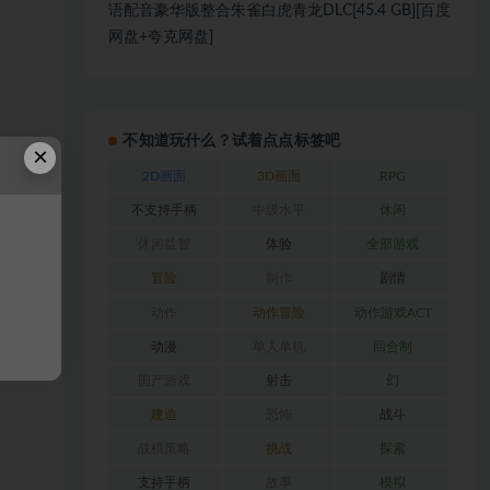
语配音豪华版整合朱雀白虎青龙DLC[45.4 GB][百度
网盘+夸克网盘]
不知道玩什么？试着点点标签吧
×
2D画面
3D画面
RPG
不支持手柄
中级水平
休闲
休闲益智
体验
全部游戏
冒险
制作
剧情
动作
动作冒险
动作游戏ACT
动漫
单人单机
回合制
国产游戏
射击
幻
建造
恐怖
战斗
战棋策略
挑战
探索
支持手柄
故事
模拟