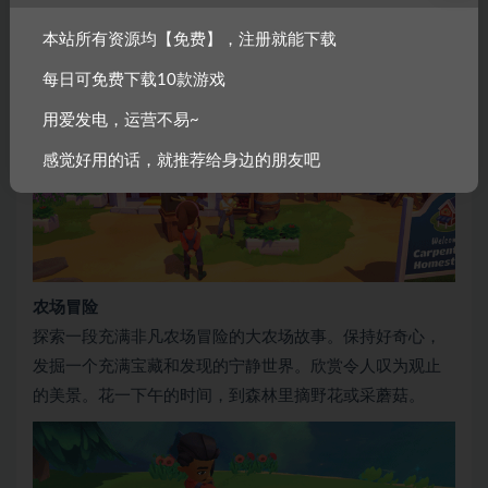
了解他们活力四射的个性，共同演绎精彩纷呈的故事，一
本站所有资源均【免费】，注册就能下载
起展开任务共同进退。与村民们成为至交好友，本尼、萨
每日可免费下载10款游戏
姆以及其他快乐的朋友们在等着你呢。
用爱发电，运营不易~
感觉好用的话，就推荐给身边的朋友吧
农场冒险
探索一段充满非凡农场冒险的大农场故事。保持好奇心，
发掘一个充满宝藏和发现的宁静世界。欣赏令人叹为观止
的美景。花一下午的时间，到森林里摘野花或采蘑菇。