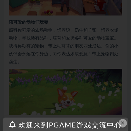
陪可爱的动物们玩耍
照料你可爱的农场动物，饲养鸡、奶牛和羊驼。饲养农场
动物，寻找稀有品种，培育和爱抚各种可爱的动物宝宝。
获得你独有的宠物，带上毛茸茸的朋友四处溜达。你的小
伙伴会永远在你身边，向你表达浓浓爱意！带上宠物四处
溜达。
×
结识村民
欢迎来到PGAME游戏交流中心
成为当地社区中受人喜爱的成员。结识令人难忘的角色，