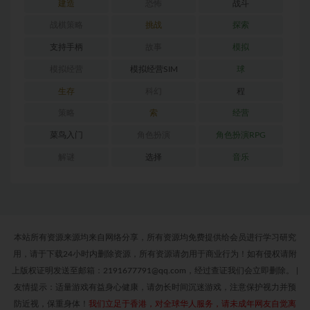
建造
恐怖
战斗
战棋策略
挑战
探索
支持手柄
故事
模拟
模拟经营
模拟经营SIM
球
生存
科幻
程
策略
索
经营
菜鸟入门
角色扮演
角色扮演RPG
解谜
选择
音乐
本站所有资源来源均来自网络分享，所有资源均免费提供给会员进行学习研究
用，请于下载24小时内删除资源，所有资源请勿用于商业行为！如有侵权请附
上版权证明发送至邮箱：2191677791@qq.com，经过查证我们会立即删除。
|
友情提示：适量游戏有益身心健康，请勿长时间沉迷游戏，注意保护视力并预
防近视，保重身体！
我们立足于香港，对全球华人服务，请未成年网友自觉离