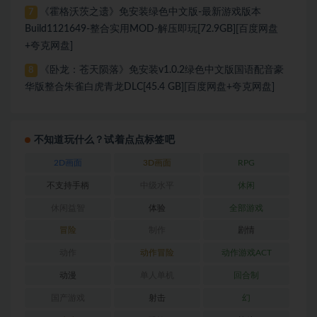
《霍格沃茨之遗》免安装绿色中文版-最新游戏版本
7
Build1121649-整合实用MOD-解压即玩[72.9GB][百度网盘
+夸克网盘]
《卧龙：苍天陨落》免安装v1.0.2绿色中文版国语配音豪
8
华版整合朱雀白虎青龙DLC[45.4 GB][百度网盘+夸克网盘]
不知道玩什么？试着点点标签吧
2D画面
3D画面
RPG
不支持手柄
中级水平
休闲
休闲益智
体验
全部游戏
冒险
制作
剧情
动作
动作冒险
动作游戏ACT
动漫
单人单机
回合制
国产游戏
射击
幻