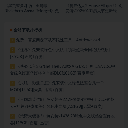
《黑荆棘角斗场：重铸版
《房产达人2 House Flipper2》免
Blackthorn Arena Reforged》免
安装v20250401愚人节更新绿色
安装v2.6武侠DLC侠影秘踪绿色中
中文版[9.37 GB][百度网盘]
文版[30.98 GB][百度网盘]
全站下载排行榜
免费！百度网盘下载不限速工具（Antdownload）！！！
1
《还愿》免安装绿色中文版【顶级超级全国绝版资源】
2
[7.9GB][天翼+百度]
《侠盗飞车5 Grand Theft Auto V GTA5》免安装v1.60中
3
文绿色版豪华版整合全部DLC[101GB][百度网盘]
《只狼：影逝二度》免安装中文绿色版整合几十个
4
MOD[15.6G][天翼+迅雷+百度]
《三国群英传8》免安装-V2.1.1-修复-(官中+全DLC-神赵
5
云+神关羽+虞姬等）绿色中文版[7.51GB][天翼+百度]
《荒野大镖客2》免安装v1436.28绿色中文版整合置修改
6
器[119GB][百度+迅雷]